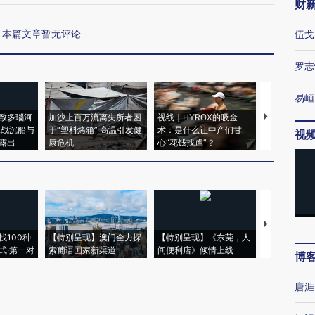
财
本篇文章暂无评论
伍戈
罗志
易峘
致多瑙河
加沙上百万流离失所者困
视线｜HYROX的吸金
马航飞行员
二战沉船与
于“塑料烤箱” 高温引发健
术：是什么让中产们甘
粒摇头丸 尿
视
露出
康危机
心“花钱找虐”？
毒品
【推广】走
找100种
【特别呈现】澳门全力探
【特别呈现】《东莞，人
会，让数智科
式·第一对
索葡语国家新渠道
间便利店》倾情上线
业
博
唐涯