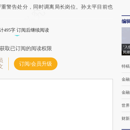
严重警告处分，同时调离局长岗位。孙太平目前也
编
计495字 订阅后继续阅读
“入
获取已订阅的阅读权限
民潮
员
订阅/会员升级
文
特稿
金融
金融
世界
财新