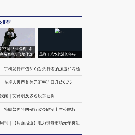
辑推荐
侵”还是“人道危机” 难
撕裂西班牙飞地休达
显影｜瓜农的漫长等待
｜
宇树发行市值610亿 先行者的加速和考验
｜
在岸人民币兑美元汇率连日升破6.75
我闻
｜
艾路明及多名股东被拘
｜
特朗普再签两份行政令限制出生公民权
周刊
｜
【封面报道】电力现货市场元年突进