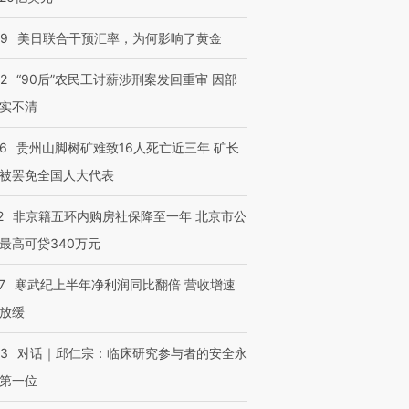
09
美日联合干预汇率，为何影响了黄金
32
“90后”农民工讨薪涉刑案发回重审 因部
实不清
36
贵州山脚树矿难致16人死亡近三年 矿长
被罢免全国人大代表
2
非京籍五环内购房社保降至一年 北京市公
最高可贷340万元
7
寒武纪上半年净利润同比翻倍 营收增速
放缓
53
对话｜邱仁宗：临床研究参与者的安全永
第一位