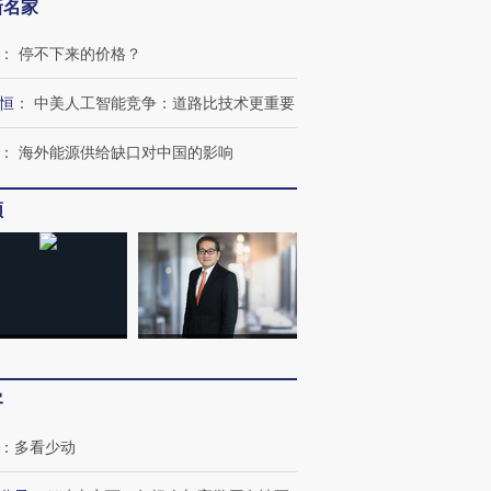
新名家
：
停不下来的价格？
恒
：
中美人工智能竞争：道路比技术更重要
：
海外能源供给缺口对中国的影响
跨国走私7万
视线｜被称为“蟑螂”的印
视线｜“入侵”还是“人道危
检体内含3种
度Z世代 用街头抗争将教
机”？难民潮撕裂西班牙
秘鲁纳斯
频
育部长拱下台
飞地休达
13人遇难
进第四届链博
【商旅对话】华住集团
技“链”接产
【特别呈现】寻找100种
CFO：不靠规模取胜，华
【特别呈
有意思的生活方式·第三对
住三大增长引擎是什么？
有意思的
客
：
多看少动