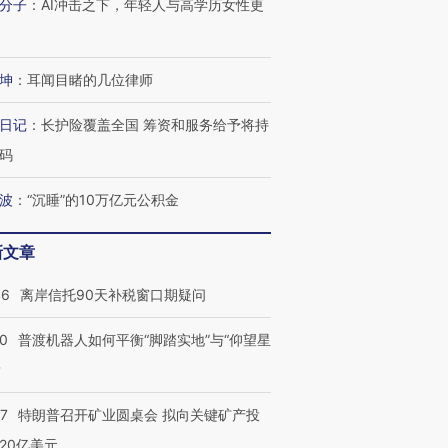
分子
：
AI冲击之下，年轻人与高学历女性更
坤
：
耳闻目睹的几位律师
日记
：
长护险覆盖全国 筹资和服务给予将持
码
波
：
“沉睡”的10万亿元公积金
新文章
46
离岸信托90天补税窗口期疑问
00
普渡机器人如何平衡“脚踏实地”与“仰望星
？
57
特朗普召开矿业圆桌会 拟向关键矿产投
20亿美元