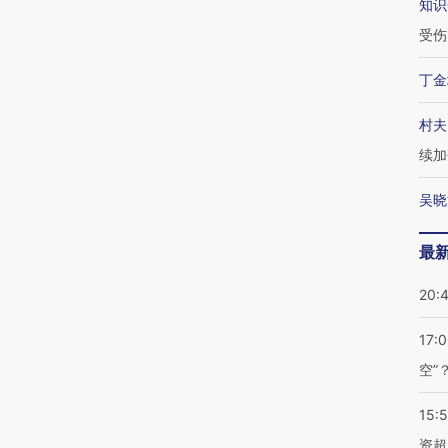
知识
受伤
丁金
村夫
续加
吴晓
最
20:
17:
空”
15:
资超