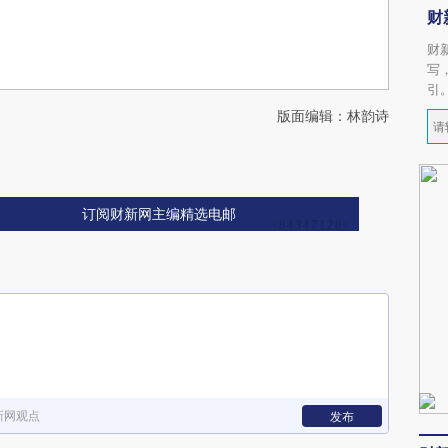
财
财
写
引
版面编辑：林韵诗
订阅财新网主编精选电邮
新网观点
发布