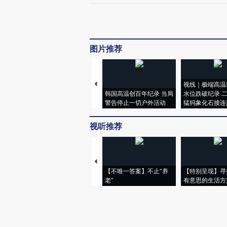
图片推荐
视线｜极端高温
韩国高温创百年纪录 当局
水位跌破纪录 
警告停止一切户外活动
猛犸象化石接连
视听推荐
【不唯一答案】不止“养
【特别呈现】寻
老”
有意思的生活方