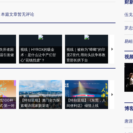
财
本篇文章暂无评论
伍戈
罗志
易峘
失所者困
视线｜HYROX的吸金
视线｜被称为“蟑螂”的印
视线｜“入侵
高温引发健
术：是什么让中产们甘
度Z世代 用街头抗争将教
机”？难民潮
视
心“花钱找虐”？
育部长拱下台
飞地休达
【推广】走
找100种
【特别呈现】澳门全力探
【特别呈现】《东莞，人
会，让数智科
式·第一对
索葡语国家新渠道
间便利店》倾情上线
业
博
唐涯