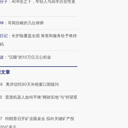
分子
：
AI冲击之下，年轻人与高学历女性更
坤
：
耳闻目睹的几位律师
日记
：
长护险覆盖全国 筹资和服务给予将持
码
波
：
“沉睡”的10万亿元公积金
新文章
46
离岸信托90天补税窗口期疑问
00
普渡机器人如何平衡“脚踏实地”与“仰望星
？
57
特朗普召开矿业圆桌会 拟向关键矿产投
20亿美元