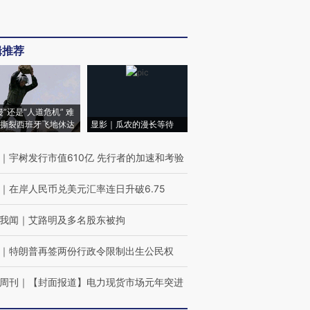
辑推荐
侵”还是“人道危机” 难
撕裂西班牙飞地休达
显影｜瓜农的漫长等待
｜
宇树发行市值610亿 先行者的加速和考验
｜
在岸人民币兑美元汇率连日升破6.75
我闻
｜
艾路明及多名股东被拘
｜
特朗普再签两份行政令限制出生公民权
周刊
｜
【封面报道】电力现货市场元年突进