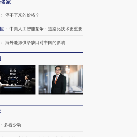
新名家
：
停不下来的价格？
恒
：
中美人工智能竞争：道路比技术更重要
：
海外能源供给缺口对中国的影响
”还是“人道危
湖北宜昌局部短时降雨
哈尔滨遭遇短时极端强降
撕裂西班牙
128毫米 紧急转移近
雨 3小时累计雨量超80毫
秘鲁纳斯
频
4000人
米
13人遇难
进第四届链博
【商旅对话】华住集团
技“链”接产
【特别呈现】寻找100种
CFO：不靠规模取胜，华
【特别呈
有意思的生活方式·第三对
住三大增长引擎是什么？
有意思的
客
：
多看少动