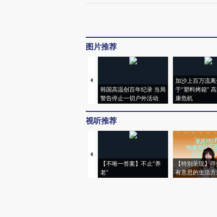
图片推荐
加沙上百万流离
韩国高温创百年纪录 当局
于“塑料烤箱” 
警告停止一切户外活动
康危机
视听推荐
【不唯一答案】不止“养
【特别呈现】寻
老”
有意思的生活方