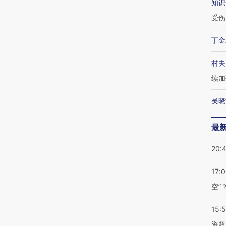
知识
受伤
丁金
村夫
续加
吴晓
最
20:
17:
空”
15:
资超