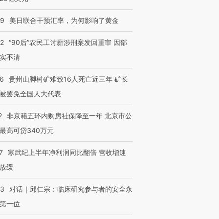
09
美日联合干预汇率，为何影响了黄金
32
“90后”农民工讨薪涉刑案发回重审 因部
实不清
36
贵州山脚树矿难致16人死亡近三年 矿长
被罢免全国人大代表
2
非京籍五环内购房社保降至一年 北京市公
最高可贷340万元
7
寒武纪上半年净利润同比翻倍 营收增速
放缓
53
对话｜邱仁宗：临床研究参与者的安全永
第一位