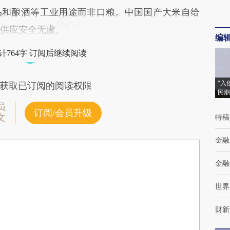
品和酿酒等工业用途而非口粮。中国国产大米自给
粮供应安全无虞。
编
计764字 订阅后继续阅读
“入
获取已订阅的阅读权限
民潮
员
订阅/会员升级
文
特稿
金融
金融
世界
财新