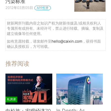
污染标准
2012年03月05日
APP打开
财新网所刊载内容之知识产权为财新传媒及/或相关权利人
专属所有或持有。未经许可，禁止进行转载、摘编、复制及
建立镜像等任何使用。
如有意愿转载，请发邮件至
hello@caixin.com
，获得书面
确认及授权后，方可转载。
推荐阅读
私房课
In Depth: As
向松祚：宏观经济70