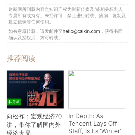
财新网所刊载内容之知识产权为财新传媒及/或相关权利人
专属所有或持有。未经许可，禁止进行转载、摘编、复制及
建立镜像等任何使用。
如有意愿转载，请发邮件至
hello@caixin.com
，获得书面
确认及授权后，方可转载。
推荐阅读
私房课
In Depth: As
向松祚：宏观经济70
Tencent Lays Off
讲，带你了解国内外
Staff, Is Its ‘Winter’
经济大局