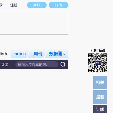
录
注册
商城
订阅
lish
mini+
周刊
数据通
讣闻
订阅