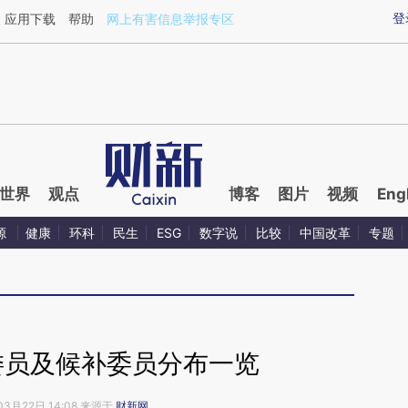
登
应用下载
帮助
网上有害信息举报专区
世界
观点
博客
图片
视频
Eng
源
健康
环科
民生
ESG
数字说
比较
中国改革
专题
委员及候补委员分布一览
03月22日 14:08 来源于
财新网