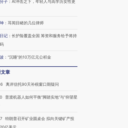
分子
：
AI冲击之下，年轻人与高学历女性更
检体内含3种
度Z世代 用街头抗争将教
机”？难民潮撕裂西班牙
秘鲁纳斯
育部长拱下台
飞地休达
13人遇难
坤
：
耳闻目睹的几位律师
日记
：
长护险覆盖全国 筹资和服务给予将持
进第四届链博
【商旅对话】华住集团
码
技“链”接产
【特别呈现】寻找100种
CFO：不靠规模取胜，华
【特别呈
有意思的生活方式·第三对
住三大增长引擎是什么？
有意思的
波
：
“沉睡”的10万亿元公积金
新文章
46
离岸信托90天补税窗口期疑问
00
普渡机器人如何平衡“脚踏实地”与“仰望星
？
57
特朗普召开矿业圆桌会 拟向关键矿产投
20亿美元