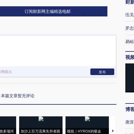
财
订阅财新网主编精选电邮
伍戈
罗志
易峘
视
新网观点
发布
本篇文章暂无评论
博
唐涯
致多瑙河
加沙上百万流离失所者困
视线｜HYROX的吸金
马航飞行员