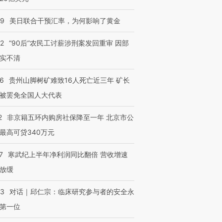
09
美日联合干预汇率，为何影响了黄金
32
“90后”农民工讨薪涉刑案发回重审 因部
实不清
36
贵州山脚树矿难致16人死亡近三年 矿长
被罢免全国人大代表
2
非京籍五环内购房社保降至一年 北京市公
最高可贷340万元
7
寒武纪上半年净利润同比翻倍 营收增速
放缓
53
对话｜邱仁宗：临床研究参与者的安全永
第一位