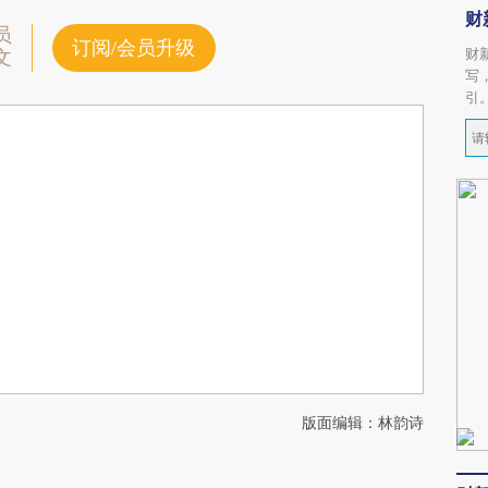
财
员
订阅/会员升级
财
文
写
引
版面编辑：林韵诗