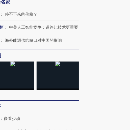
新名家
：
停不下来的价格？
恒
：
中美人工智能竞争：道路比技术更重要
：
海外能源供给缺口对中国的影响
频
客
：
多看少动
跨国走私7万
视线｜被称为“蟑螂”的印
视线｜“入侵”还是“人道危