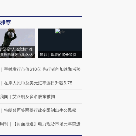
辑推荐
侵”还是“人道危机” 难
撕裂西班牙飞地休达
显影｜瓜农的漫长等待
｜
宇树发行市值610亿 先行者的加速和考验
｜
在岸人民币兑美元汇率连日升破6.75
我闻
｜
艾路明及多名股东被拘
｜
特朗普再签两份行政令限制出生公民权
周刊
｜
【封面报道】电力现货市场元年突进