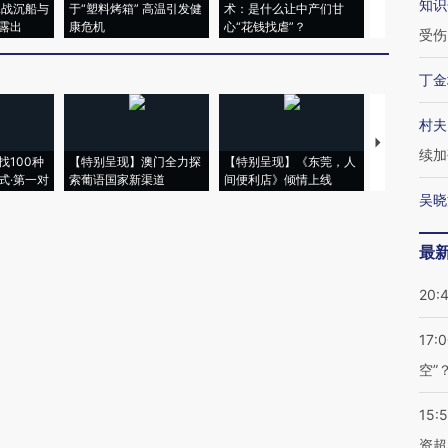
知识
二战沉船与
于“塑料烤箱” 高温引发健
术：是什么让中产们甘
粒摇头丸 尿
露出
康危机
心“花钱找虐”？
毒品
受伤
丁金
村夫
【推广】走
续加
找100种
【特别呈现】澳门全力探
【特别呈现】《东莞，人
会，让数智科
式·第一对
索葡语国家新渠道
间便利店》倾情上线
业
吴晓
最
20:
17:
空”
15:
资超