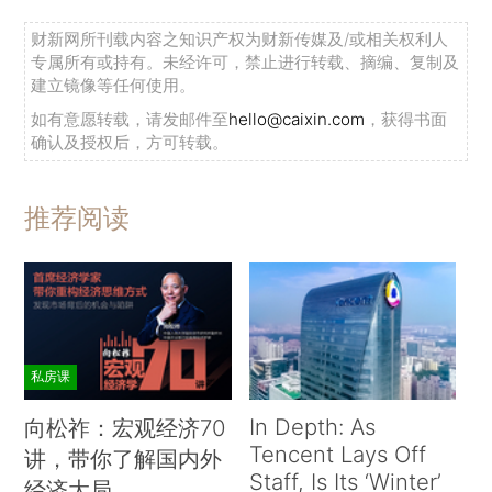
财新网所刊载内容之知识产权为财新传媒及/或相关权利人
专属所有或持有。未经许可，禁止进行转载、摘编、复制及
建立镜像等任何使用。
如有意愿转载，请发邮件至
hello@caixin.com
，获得书面
确认及授权后，方可转载。
推荐阅读
私房课
In Depth: As
向松祚：宏观经济70
Tencent Lays Off
讲，带你了解国内外
Staff, Is Its ‘Winter’
经济大局