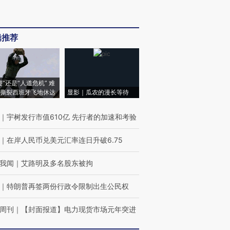
辑推荐
侵”还是“人道危机” 难
撕裂西班牙飞地休达
显影｜瓜农的漫长等待
｜
宇树发行市值610亿 先行者的加速和考验
｜
在岸人民币兑美元汇率连日升破6.75
我闻
｜
艾路明及多名股东被拘
｜
特朗普再签两份行政令限制出生公民权
周刊
｜
【封面报道】电力现货市场元年突进