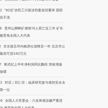
32
“90后”农民工讨薪涉刑案发回重审 因部
实不清
36
贵州山脚树矿难致16人死亡近三年 矿长
被罢免全国人大代表
2
非京籍五环内购房社保降至一年 北京市公
最高可贷340万元
7
寒武纪上半年净利润同比翻倍 营收增速
放缓
53
对话｜邱仁宗：临床研究参与者的安全永
第一位
06
全国人大常委会：六名将领涉嫌严重违
法 被罢免全国人大代表