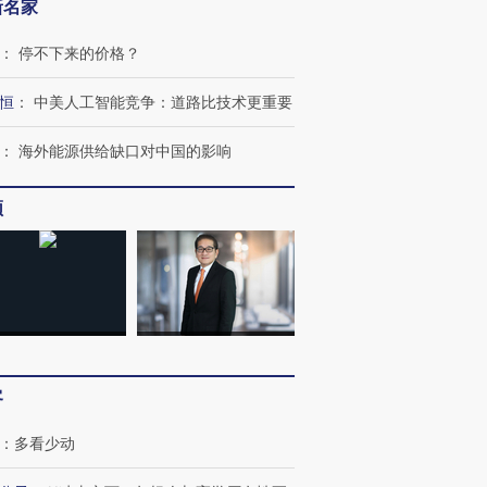
新名家
：
停不下来的价格？
恒
：
中美人工智能竞争：道路比技术更重要
跨国走私7万
视线｜被称为“蟑螂”的印
视线｜“入侵”还是“人道危
：
海外能源供给缺口对中国的影响
检体内含3种
度Z世代 用街头抗争将教
机”？难民潮撕裂西班牙
秘鲁纳斯
育部长拱下台
飞地休达
13人遇难
频
进第四届链博
【商旅对话】华住集团
技“链”接产
【特别呈现】寻找100种
CFO：不靠规模取胜，华
【特别呈
有意思的生活方式·第三对
住三大增长引擎是什么？
有意思的
客
：
多看少动