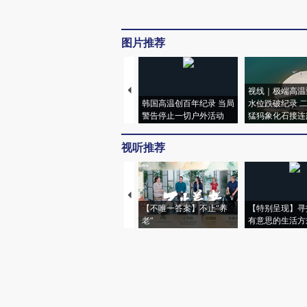
图片推荐
视线｜极端高温
韩国高温创百年纪录 当局
水位跌破纪录 
警告停止一切户外活动
猛犸象化石接连
视听推荐
【不唯一答案】不止“养
【特别呈现】寻
老”
有意思的生活方