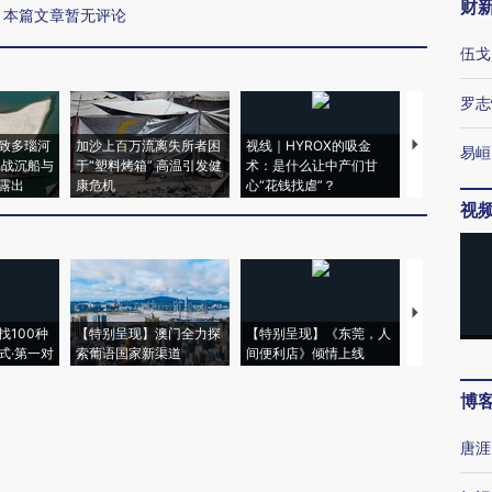
财
本篇文章暂无评论
伍戈
罗志
致多瑙河
加沙上百万流离失所者困
视线｜HYROX的吸金
马航飞行员
易峘
二战沉船与
于“塑料烤箱” 高温引发健
术：是什么让中产们甘
粒摇头丸 尿
露出
康危机
心“花钱找虐”？
毒品
视
【推广】走
找100种
【特别呈现】澳门全力探
【特别呈现】《东莞，人
会，让数智科
式·第一对
索葡语国家新渠道
间便利店》倾情上线
业
博
唐涯