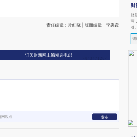
财
财
写
责任编辑：常红晓 | 版面编辑：李禹谖
引
订阅财新网主编精选电邮
新网观点
发布