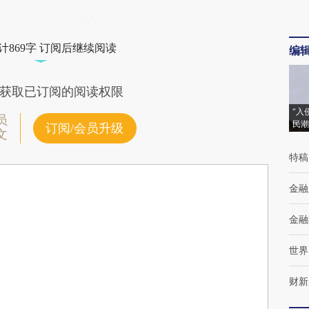
计869字 订阅后继续阅读
编
获取已订阅的阅读权限
“入
员
民潮
订阅/会员升级
文
特稿
金融
金融
世界
财新