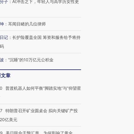
分子
：
AI冲击之下，年轻人与高学历女性更
坤
：
耳闻目睹的几位律师
日记
：
长护险覆盖全国 筹资和服务给予将持
码
波
：
“沉睡”的10万亿元公积金
新文章
00
普渡机器人如何平衡“脚踏实地”与“仰望星
？
57
特朗普召开矿业圆桌会 拟向关键矿产投
20亿美元
09
美日联合干预汇率，为何影响了黄金