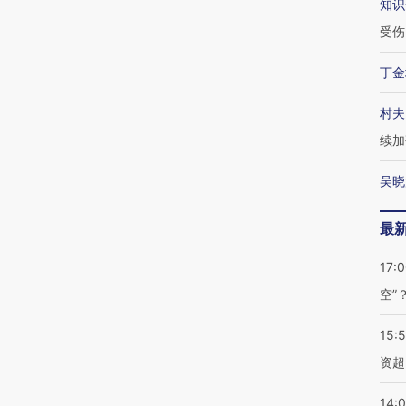
知识
受伤
丁金
村夫
续加
吴晓
最
17:
空”
15:
资超
14: