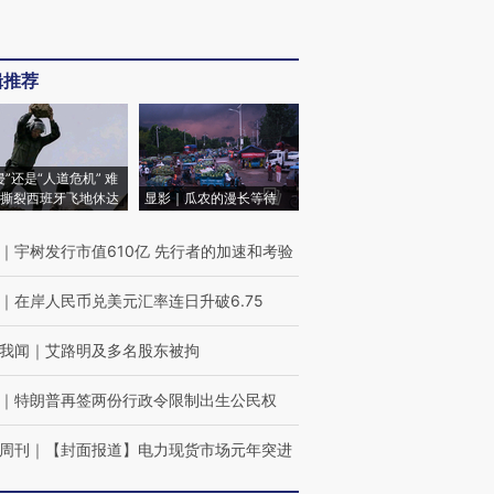
辑推荐
侵”还是“人道危机” 难
撕裂西班牙飞地休达
显影｜瓜农的漫长等待
｜
宇树发行市值610亿 先行者的加速和考验
｜
在岸人民币兑美元汇率连日升破6.75
我闻
｜
艾路明及多名股东被拘
｜
特朗普再签两份行政令限制出生公民权
周刊
｜
【封面报道】电力现货市场元年突进