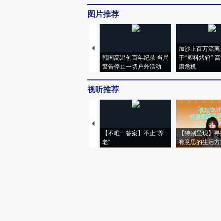
图片推荐
加沙上百万流离
韩国高温创百年纪录 当局
于“塑料烤箱” 
警告停止一切户外活动
康危机
视听推荐
【不唯一答案】不止“养
【特别呈现】寻
老”
有意思的生活方