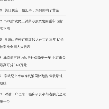
09
美日联合干预汇率，为何影响了黄金
32
“90后”农民工讨薪涉刑案发回重审 因部
实不清
36
贵州山脚树矿难致16人死亡近三年 矿长
被罢免全国人大代表
2
非京籍五环内购房社保降至一年 北京市公
最高可贷340万元
7
寒武纪上半年净利润同比翻倍 营收增速
放缓
53
对话｜邱仁宗：临床研究参与者的安全永
第一位