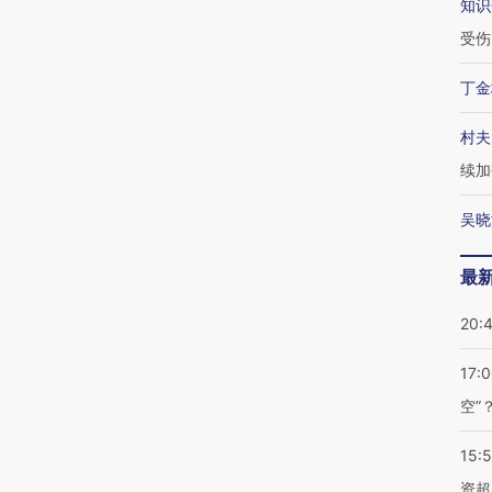
知识
受伤
丁金
村夫
续加
吴晓
最
20:
17:
空”
15:
资超