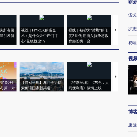
财
伍戈
罗志
失所者困
视线｜HYROX的吸金
视线｜被称为“蟑螂”的印
视线｜“入侵
高温引发健
术：是什么让中产们甘
度Z世代 用街头抗争将教
机”？难民潮
心“花钱找虐”？
育部长拱下台
飞地休达
易峘
视
【推广】走
找100种
【特别呈现】澳门全力探
【特别呈现】《东莞，人
会，让数智科
式·第一对
索葡语国家新渠道
间便利店》倾情上线
业
博
唐涯