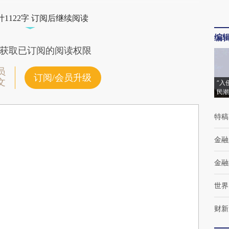
1122字 订阅后继续阅读
编
获取已订阅的阅读权限
员
订阅/会员升级
文
“入
民潮
特稿
金融
金融
世界
财新