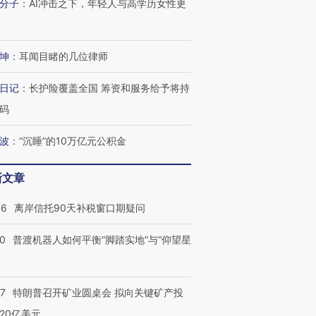
分子
：
AI冲击之下，年轻人与高学历女性更
坤
：
耳闻目睹的几位律师
日记
：
长护险覆盖全国 筹资和服务给予将持
码
波
：
“沉睡”的10万亿元公积金
新文章
46
离岸信托90天补税窗口期疑问
00
普渡机器人如何平衡“脚踏实地”与“仰望星
？
57
特朗普召开矿业圆桌会 拟向关键矿产投
20亿美元