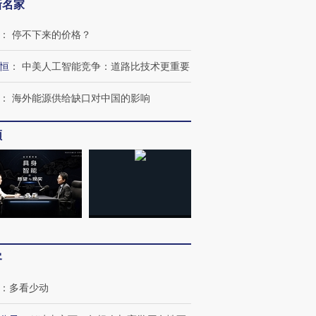
新名家
：
停不下来的价格？
恒
：
中美人工智能竞争：道路比技术更重要
”还是“人道危
湖北宜昌局部短时降雨
哈尔滨遭遇短时极端强降
撕裂西班牙
128毫米 紧急转移近
雨 3小时累计雨量超80毫
秘鲁纳斯
4000人
米
13人遇难
：
海外能源供给缺口对中国的影响
频
进第四届链博
【商旅对话】华住集团
技“链”接产
【特别呈现】寻找100种
CFO：不靠规模取胜，华
【特别呈
有意思的生活方式·第三对
住三大增长引擎是什么？
有意思的
客
：
多看少动