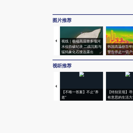
图片推荐
视线｜极端高温致多瑙河
水位跌破纪录 二战沉船与
韩国高温创百年
猛犸象化石接连露出
警告停止一切户
视听推荐
【不唯一答案】不止“养
【特别呈现】寻
老”
有意思的生活方