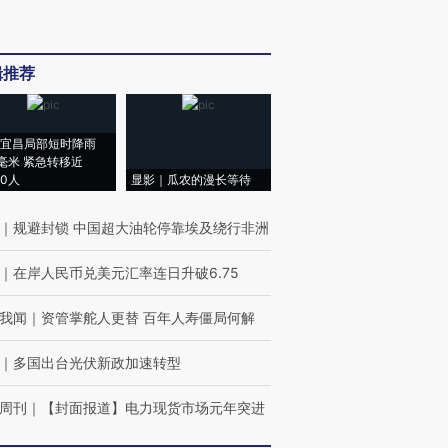
辑推荐
宜昌局部短时降雨
8毫米 紧急转移近
00人
显影｜瓜农的漫长等待
｜
规避封锁 中国超大油轮停靠埃及绕行非洲
｜
在岸人民币兑美元汇率连日升破6.75
我闻
｜
资管掌舵人更替 百年人寿僵局何解
｜
多国出台光伏新政加速转型
周刊
｜
【封面报道】电力现货市场元年突进