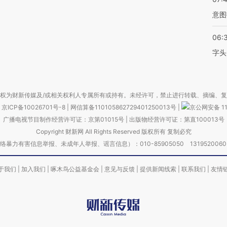
意图
06:
字头
权为财新传媒及/或相关权利人专属所有或持有。未经许可，禁止进行转载、摘编、
京ICP备10026701号-8
|
网信算备110105862729401250013号
|
京公网安备 11
广播电视节目制作经营许可证：京第01015号
|
出版物经营许可证：第直100013号
Copyright 财新网 All Rights Reserved 版权所有 复制必究
害信息举报、未成年人举报、谣言信息）：010-85905050 13195200605 举报邮
于我们
|
加入我们
|
啄木鸟公益基金会
|
意见与反馈
|
提供新闻线索
|
联系我们
|
友情