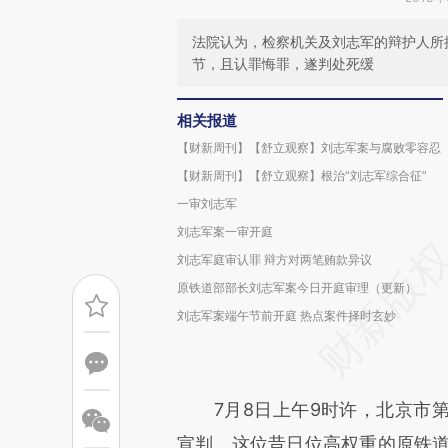
法院认为，检察机关及刘志军的辩护人所
节，且认罪悔罪，遂判处死缓
相关报道
【财新周刊】【舒立观察】刘志军案与腐败零容忍
【财新周刊】【舒立观察】根治“刘志军综合征”
一审刘志军
刘志军案一审开庭
刘志军庭审认罪 辩方对两笔贿款异议
原铁道部部长刘志军案今日开庭审理（更新）
刘志军案端午节前开庭 热点案件择时玄妙
7月8日上午9时许，北京市第
宣判。这位昔日位高权重的原铁道