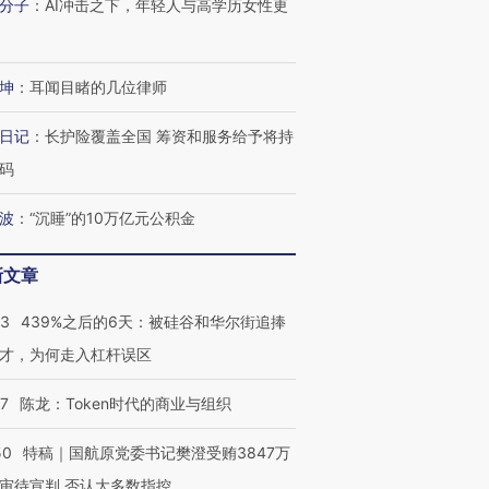
分子
：
AI冲击之下，年轻人与高学历女性更
坤
：
耳闻目睹的几位律师
日记
：
长护险覆盖全国 筹资和服务给予将持
码
波
：
“沉睡”的10万亿元公积金
新文章
53
439%之后的6天：被硅谷和华尔街追捧
才，为何走入杠杆误区
07
陈龙：Token时代的商业与组织
50
特稿｜国航原党委书记樊澄受贿3847万
审待宣判 否认大多数指控