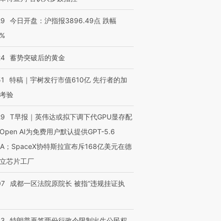
29
今日开盘：沪指报3896.49点 跌幅
0%
24
蓄势突破后的黄金
51
特稿｜宇树发行市值610亿 先行者的加
考验
29
T早报｜英伟达或拟下调下代GPU显存配
Open AI为免费用户默认提供GPT-5.6
NA；SpaceX协特斯拉宣布斥168亿美元在德
立芯片工厂
07
成都一区法院原院长 被指“违规挂证执
43
特朗普再签两份行政令限制出生公民权