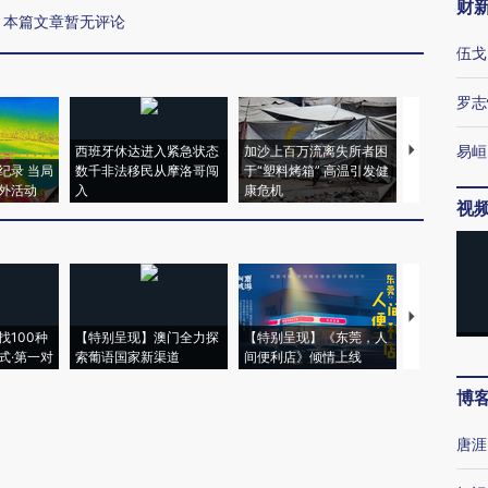
财
本篇文章暂无评论
伍戈
罗志
易峘
西班牙休达进入紧急状态
加沙上百万流离失所者困
视线｜HYR
纪录 当局
数千非法移民从摩洛哥闯
于“塑料烤箱” 高温引发健
术：是什么
外活动
入
康危机
心“花钱找虐
视
【推广】走
找100种
【特别呈现】澳门全力探
【特别呈现】《东莞，人
会，让数智科
式·第一对
索葡语国家新渠道
间便利店》倾情上线
业
博
唐涯