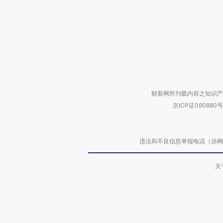
财新网所刊载内容之知识产
京ICP证090880号
违法和不良信息举报电话（涉网络暴力有
关