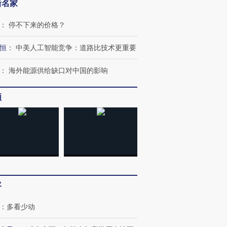
新名家
：
停不下来的价格？
恒
：
中美人工智能竞争：道路比技术更重要
：
海外能源供给缺口对中国的影响
OX的吸金
马航飞行员跨国走私7万
视线｜被称为“蟑螂”的印
让中产们甘
粒摇头丸 尿检体内含3种
度Z世代 用街头抗争将教
秘鲁纳斯
”？
毒品
育部长拱下台
13人遇难
频
进第四届链博
【商旅对话】华住集团
技“链”接产
【特别呈现】寻找100种
CFO：不靠规模取胜，华
【特别呈
有意思的生活方式·第三对
住三大增长引擎是什么？
有意思的
客
：
多看少动