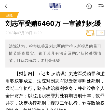
政经
刘志军受贿6460万 一审被判死缓
2013年07月08日 11:29
T中
法院认为，检察机关及刘志军的辩护人所提及的量刑
情节经查属实。鉴于其具有法定及酌定从轻处罚情
节，且认罪悔罪，遂判处死缓
【财新网】（记者
罗洁琪
）
刘志军受贿罪和滥
用职权罪成立。法院对刘志军以受贿罪判处死刑，
缓期二年执行，剥夺政治权利终身，并处没收个人
全部财产；以滥用职权罪判处有期徒刑十年，数罪
并罚，决定执行死刑，缓期二年执行，剥夺政治权