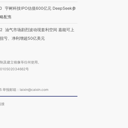
0
宇树科技IPO估值600亿元 DeepSeek参
略配售
22
油气市场剧烈波动现套利空间 嘉能可上
扭亏、净利增超50亿美元
复制及建立镜像等任何使用。
010502034662号
箱：laixin@caixin.com
链接