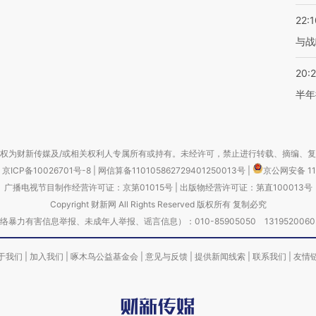
22:1
与战
20:
半年
权为财新传媒及/或相关权利人专属所有或持有。未经许可，禁止进行转载、摘编、
京ICP备10026701号-8
|
网信算备110105862729401250013号
|
京公网安备 11
广播电视节目制作经营许可证：京第01015号
|
出版物经营许可证：第直100013号
Copyright 财新网 All Rights Reserved 版权所有 复制必究
害信息举报、未成年人举报、谣言信息）：010-85905050 13195200605 举报邮
于我们
|
加入我们
|
啄木鸟公益基金会
|
意见与反馈
|
提供新闻线索
|
联系我们
|
友情