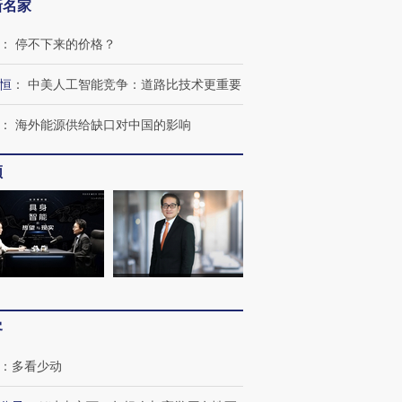
新名家
：
停不下来的价格？
恒
：
中美人工智能竞争：道路比技术更重要
OX的吸金
马航飞行员跨国走私7万
视线｜被称为“蟑螂”的印
让中产们甘
粒摇头丸 尿检体内含3种
度Z世代 用街头抗争将教
秘鲁纳斯
：
海外能源供给缺口对中国的影响
”？
毒品
育部长拱下台
13人遇难
频
进第四届链博
【商旅对话】华住集团
技“链”接产
【特别呈现】寻找100种
CFO：不靠规模取胜，华
【特别呈
有意思的生活方式·第三对
住三大增长引擎是什么？
有意思的
客
：
多看少动