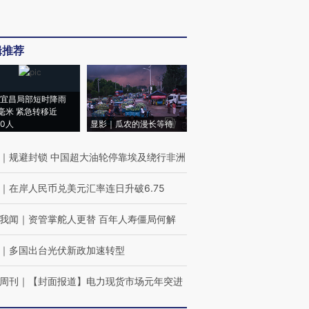
辑推荐
宜昌局部短时降雨
8毫米 紧急转移近
00人
显影｜瓜农的漫长等待
｜
规避封锁 中国超大油轮停靠埃及绕行非洲
｜
在岸人民币兑美元汇率连日升破6.75
我闻
｜
资管掌舵人更替 百年人寿僵局何解
｜
多国出台光伏新政加速转型
周刊
｜
【封面报道】电力现货市场元年突进