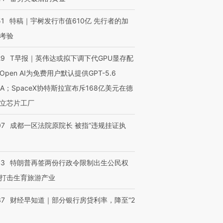
51
特稿｜宇树发行市值610亿 先行者的加
考验
29
T早报｜英伟达或拟下调下代GPU显存配
Open AI为免费用户默认提供GPT-5.6
NA；SpaceX协特斯拉宣布斥168亿美元在德
立芯片工厂
07
成都一区法院原院长 被指“违规挂证执
43
特朗普再签两份行政令限制出生公民权
打击生育旅游产业
37
财经早知道｜部分银行房贷利率，降至“2