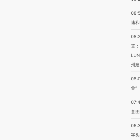
08:
速和
08:
置；
LU
州建
08:
业”
07:
意图
06:
字头