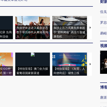
财
伍戈
罗志
西班牙休达进入紧急状态
加沙上百万流离失所者困
视线｜HYR
纪录 当局
数千非法移民从摩洛哥闯
于“塑料烤箱” 高温引发健
术：是什么
易峘
外活动
入
康危机
心“花钱找虐
视
【推广】走
找100种
【特别呈现】澳门全力探
【特别呈现】《东莞，人
会，让数智科
式·第一对
索葡语国家新渠道
间便利店》倾情上线
业
博
唐涯