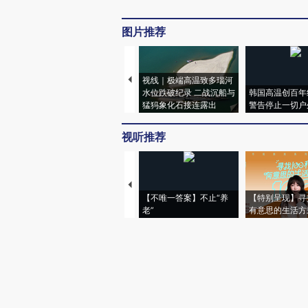
图片推荐
视线｜极端高温致多瑙河
水位跌破纪录 二战沉船与
韩国高温创百年
猛犸象化石接连露出
警告停止一切户
视听推荐
【不唯一答案】不止“养
【特别呈现】寻
老”
有意思的生活方