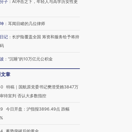
分子
：
AI冲击之下，年轻人与高学历女性更
坤
：
耳闻目睹的几位律师
日记
：
长护险覆盖全国 筹资和服务给予将持
码
波
：
“沉睡”的10万亿元公积金
新文章
50
特稿｜国航原党委书记樊澄受贿3847万
审待宣判 否认大多数指控
29
今日开盘：沪指报3896.49点 跌幅
0%
24
蓄势突破后的黄金