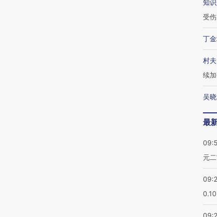
知识
受伤
丁金
村夫
续加
吴晓
最
09:
元二
09:
0.1
09: