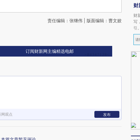
财
财
责任编辑：张继伟 | 版面编辑：曹文姣
写
引
订阅财新网主编精选电邮
新网观点
发布
本篇文章暂无评论