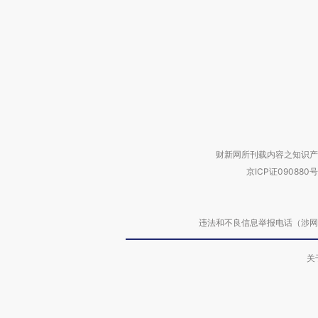
财新网所刊载内容之知识产
京ICP证090880号
违法和不良信息举报电话（涉网络暴力有
关