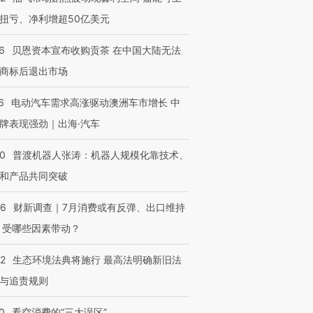
扭亏、净利增超50亿美元
6
贝恩资本宣布收购贡茶 在中国大陆无法
商标后退出市场
6
电动汽车需求高涨驱动澳洲车市增长 中
牌表现强劲｜出海·汽车
00
普渡机器人张涛：机器人规模化靠技术、
和产品共同突破
56
财新调查｜7月消费或有反弹、出口维持
 受哪些因素带动？
42
生态环境法典将施行 最高法明确新旧法
与追责规则
0
看空消费的“三大误区”