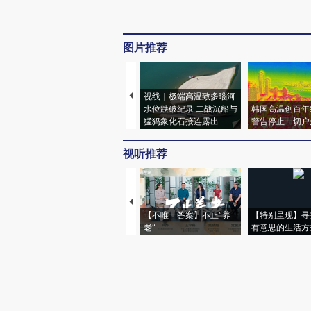
图片推荐
视线｜极端高温致多瑙河
水位跌破纪录 二战沉船与
韩国高温创百年
猛犸象化石接连露出
警告停止一切户
视听推荐
【不唯一答案】不止“养
【特别呈现】寻
老”
有意思的生活方