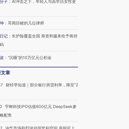
分子
：
AI冲击之下，年轻人与高学历女性更
坤
：
耳闻目睹的几位律师
日记
：
长护险覆盖全国 筹资和服务给予将持
码
波
：
“沉睡”的10万亿元公积金
新文章
37
财经早知道｜部分银行房贷利率，降至“2
0
宇树科技IPO估值600亿元 DeepSeek参
略配售
22
油气市场剧烈波动现套利空间 嘉能可上