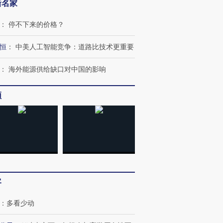
新名家
：
停不下来的价格？
恒
：
中美人工智能竞争：道路比技术更重要
：
海外能源供给缺口对中国的影响
OX的吸金
马航飞行员跨国走私7万
视线｜被称为“蟑螂”的印
让中产们甘
粒摇头丸 尿检体内含3种
度Z世代 用街头抗争将教
秘鲁纳斯
”？
毒品
育部长拱下台
13人遇难
频
进第四届链博
【商旅对话】华住集团
技“链”接产
【特别呈现】寻找100种
CFO：不靠规模取胜，华
【特别呈
有意思的生活方式·第三对
住三大增长引擎是什么？
有意思的
客
：
多看少动