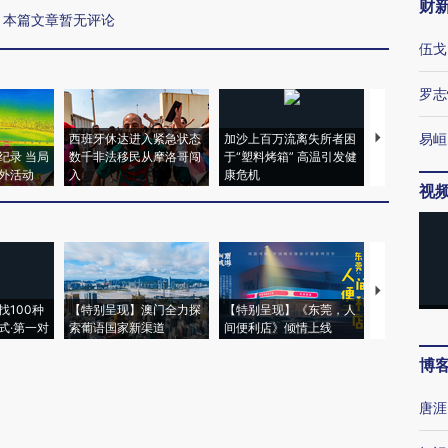
财
本篇文章暂无评论
伍戈
罗志
易峘
西班牙休达进入紧急状态
加沙上百万流离失所者困
视线｜HYR
纪录 当局
数千非法移民从摩洛哥闯
于“塑料烤箱” 高温引发健
术：是什么
外活动
入
康危机
心“花钱找虐
视
【推广】走
找100种
【特别呈现】澳门全力探
【特别呈现】《东莞，人
会，让数智科
式·第一对
索葡语国家新渠道
间便利店》倾情上线
业
博
唐涯