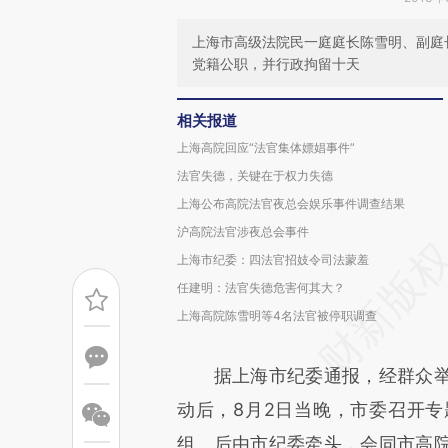
上海市高级法院民一庭庭长陈雪明、副庭
党籍公职，并行政拘留十天
相关报道
上海高院回应“法官集体嫖娼事件”
法官失德，关键在于权力失德
上海公布高院法官夜总会娱乐事件调查结果
沪高院法官涉夜总会事件
上海市纪委：四法官招妓令司法蒙羞
任建明：法官失德危害何其大？
上海高院陈雪明等4名法官被停职调查
据上海市纪委通报，经群众举
动后，8月2日当晚，市委召开
组。后由市纪委牵头，会同市高