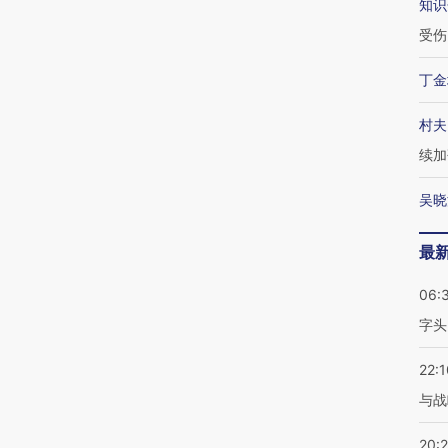
知识
受伤
丁金
村夫
续加
吴晓
最
06:
字头
22:1
与战
20: