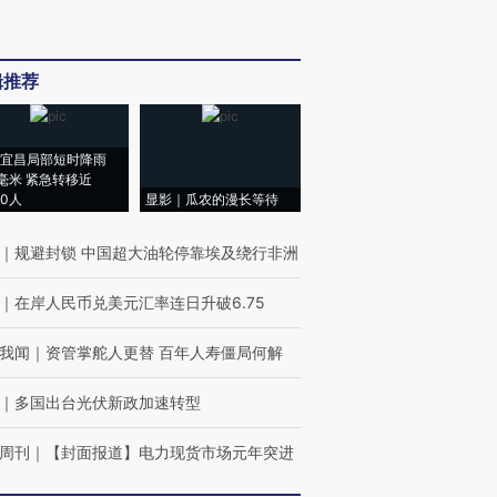
辑推荐
宜昌局部短时降雨
8毫米 紧急转移近
00人
显影｜瓜农的漫长等待
｜
规避封锁 中国超大油轮停靠埃及绕行非洲
｜
在岸人民币兑美元汇率连日升破6.75
我闻
｜
资管掌舵人更替 百年人寿僵局何解
｜
多国出台光伏新政加速转型
周刊
｜
【封面报道】电力现货市场元年突进