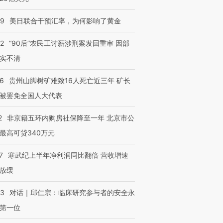
09
美日联合干预汇率，为何影响了黄金
32
“90后”农民工讨薪涉刑案发回重审 因部
实不清
36
贵州山脚树矿难致16人死亡近三年 矿长
被罢免全国人大代表
2
非京籍五环内购房社保降至一年 北京市公
最高可贷340万元
7
寒武纪上半年净利润同比翻倍 营收增速
放缓
53
对话｜邱仁宗：临床研究参与者的安全永
第一位