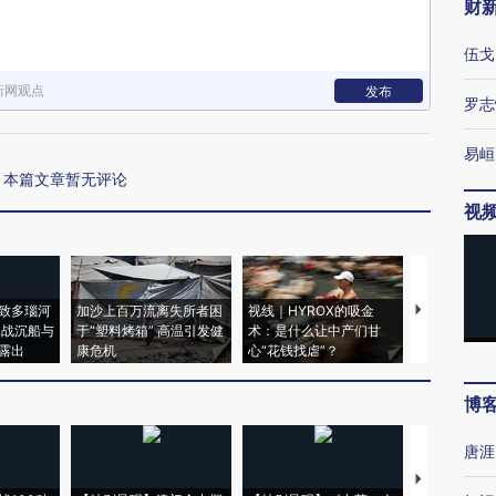
财
伍戈
新网观点
发布
罗志
易峘
本篇文章暂无评论
视
致多瑙河
加沙上百万流离失所者困
视线｜HYROX的吸金
马航飞行员
二战沉船与
于“塑料烤箱” 高温引发健
术：是什么让中产们甘
粒摇头丸 尿
露出
康危机
心“花钱找虐”？
毒品
博
唐涯
【推广】走