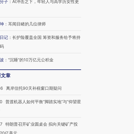
技“链”接产
分子
：
AI冲击之下，年轻人与高学历女性更
【特别呈现】寻找100种
CFO：不靠规模取胜，华
【特别呈
有意思的生活方式·第三对
住三大增长引擎是什么？
有意思的
坤
：
耳闻目睹的几位律师
日记
：
长护险覆盖全国 筹资和服务给予将持
码
波
：
“沉睡”的10万亿元公积金
新文章
46
离岸信托90天补税窗口期疑问
00
普渡机器人如何平衡“脚踏实地”与“仰望星
？
57
特朗普召开矿业圆桌会 拟向关键矿产投
20亿美元