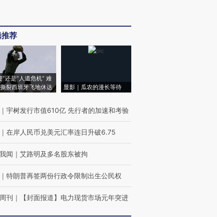
辑推荐
侵”还是“人道危机” 难
撕裂西班牙飞地休达
显影｜瓜农的漫长等待
｜
宇树发行市值610亿 先行者的加速和考验
｜
在岸人民币兑美元汇率连日升破6.75
我闻
｜
艾路明及多名股东被拘
｜
特朗普再签两份行政令限制出生公民权
周刊
｜
【封面报道】电力现货市场元年突进