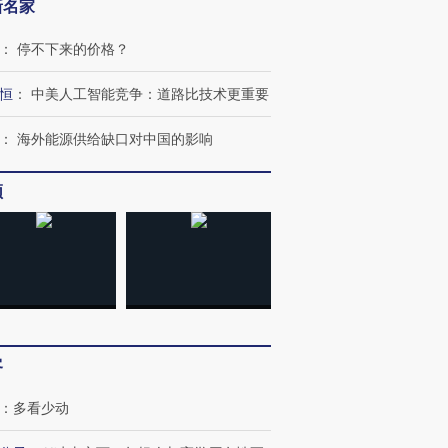
新名家
：
停不下来的价格？
恒
：
中美人工智能竞争：道路比技术更重要
：
海外能源供给缺口对中国的影响
频
跨国走私7万
视线｜被称为“蟑螂”的印
视线｜“入侵”还是“人道危
检体内含3种
度Z世代 用街头抗争将教
机”？难民潮撕裂西班牙
秘鲁纳斯
育部长拱下台
飞地休达
13人遇难
客
：
多看少动
进第四届链博
【商旅对话】华住集团