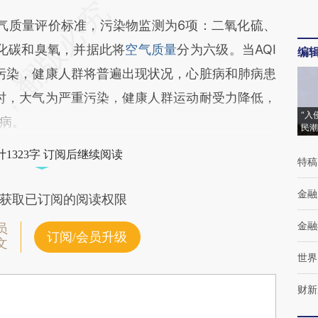
空气质量评价标准，污染物监测为6项：二氧化硫、
一氧化碳和臭氧，并据此将
空气质量
分为六级。当AQI
编
度污染，健康人群将普遍出现状况，心脏病和肺病患
0时，大气为严重污染，健康人群运动耐受力降低，
“入
病。
民潮
1323字 订阅后继续阅读
特稿
金融
获取已订阅的阅读权限
金融
员
订阅/会员升级
文
世界
财新