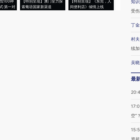
找100种
【特别呈现】澳门全力探
【特别呈现】《东莞，人
会，让数智科
知识
式·第一对
索葡语国家新渠道
间便利店》倾情上线
业
受伤
丁金
村夫
续加
吴晓
最
20:
17:
空”
15:
资超