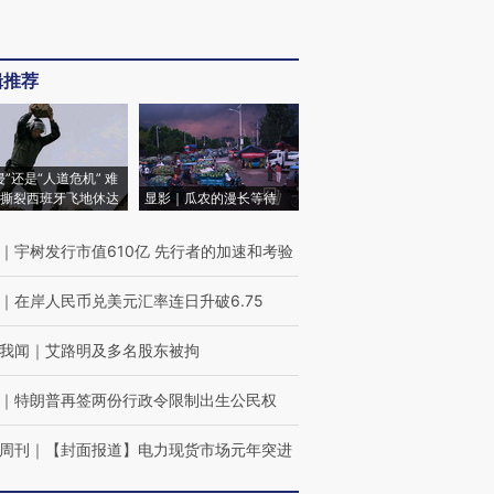
辑推荐
侵”还是“人道危机” 难
撕裂西班牙飞地休达
显影｜瓜农的漫长等待
｜
宇树发行市值610亿 先行者的加速和考验
｜
在岸人民币兑美元汇率连日升破6.75
我闻
｜
艾路明及多名股东被拘
｜
特朗普再签两份行政令限制出生公民权
周刊
｜
【封面报道】电力现货市场元年突进