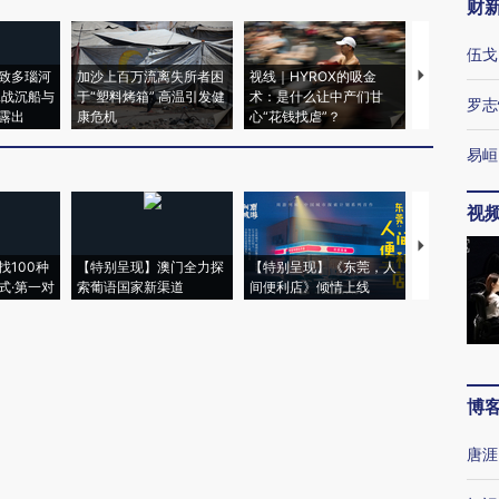
财
伍戈
致多瑙河
加沙上百万流离失所者困
视线｜HYROX的吸金
马航飞行员
二战沉船与
于“塑料烤箱” 高温引发健
术：是什么让中产们甘
粒摇头丸 尿
罗志
露出
康危机
心“花钱找虐”？
毒品
易峘
视
【推广】走
找100种
【特别呈现】澳门全力探
【特别呈现】《东莞，人
会，让数智科
式·第一对
索葡语国家新渠道
间便利店》倾情上线
业
博
唐涯