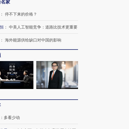
新名家
：
停不下来的价格？
跨国走私7万
视线｜被称为“蟑螂”的印
视线｜“入侵”还是“人道危
检体内含3种
度Z世代 用街头抗争将教
机”？难民潮撕裂西班牙
秘鲁纳斯
恒
：
中美人工智能竞争：道路比技术更重要
育部长拱下台
飞地休达
13人遇难
：
海外能源供给缺口对中国的影响
频
进第四届链博
【商旅对话】华住集团
技“链”接产
【特别呈现】寻找100种
CFO：不靠规模取胜，华
【特别呈
有意思的生活方式·第三对
住三大增长引擎是什么？
有意思的
客
：
多看少动