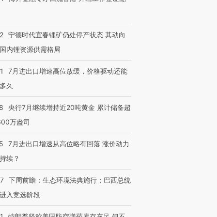
2
宁德时代宜春锂矿仍处停产状态 其动向
国内锂资源供需格局
1
7月进出口增速高位放缓，价格驱动还能
多久
8
央行7月继续增持近20吨黄金 累计储备超
600万盎司
5
7月进出口增速从高位略有回落 涨价动力
持续？
07
下周前瞻：生态环境法典施行；巴西总统
进入竞选阶段
1
特朗普坚称美国防空弹药库存充足 但不