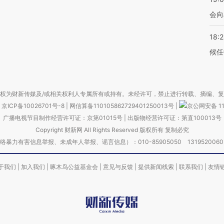
会向
18:
候任
权为财新传媒及/或相关权利人专属所有或持有。未经许可，禁止进行转载、摘编、
京ICP备10026701号-8
|
网信算备110105862729401250013号
|
京公网安备 11
广播电视节目制作经营许可证：京第01015号
|
出版物经营许可证：第直100013号
Copyright 财新网 All Rights Reserved 版权所有 复制必究
害信息举报、未成年人举报、谣言信息）：010-85905050 13195200605 举报邮
于我们
|
加入我们
|
啄木鸟公益基金会
|
意见与反馈
|
提供新闻线索
|
联系我们
|
友情