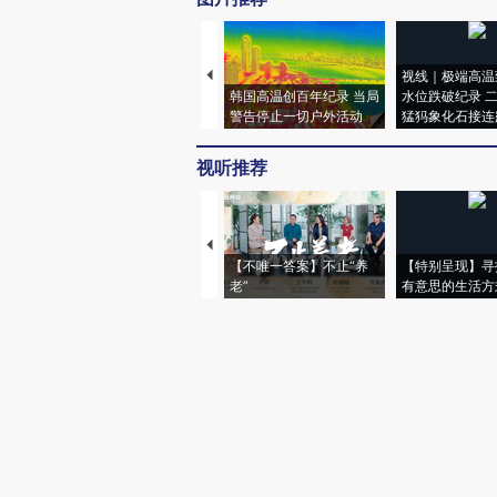
视线｜极端高温
韩国高温创百年纪录 当局
水位跌破纪录 
警告停止一切户外活动
猛犸象化石接连
视听推荐
【不唯一答案】不止“养
【特别呈现】寻
老”
有意思的生活方