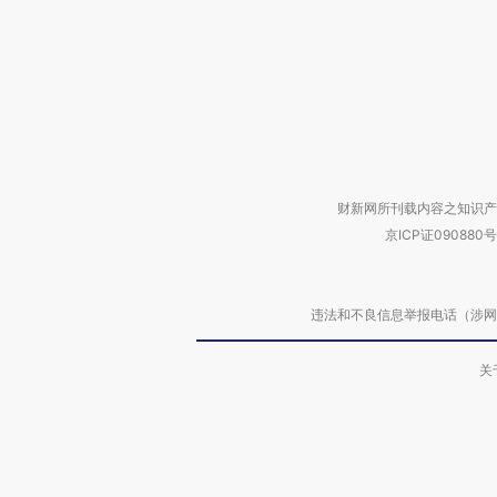
财新网所刊载内容之知识产
京ICP证090880号
违法和不良信息举报电话（涉网络暴力有
关