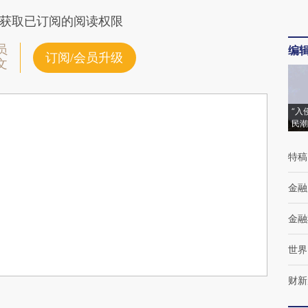
获取已订阅的阅读权限
员
编
订阅/会员升级
文
“入
民潮
特稿
金融
金融
世界
财新