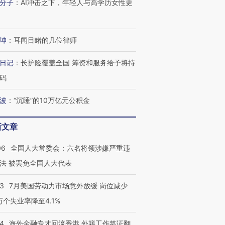
分子
：
AI冲击之下，年轻人与高学历女性更
坤
：
耳闻目睹的几位律师
日记
：
长护险覆盖全国 筹资和服务给予将持
码
波
：
“沉睡”的10万亿元公积金
新文章
06
全国人大常委会：六名将领涉嫌严重违
法 被罢免全国人大代表
43
7月美国劳动力市场意外放缓 岗位减少
3万个失业率降至4.1%
14
海外金融专才回流香港 外籍工作签证翻