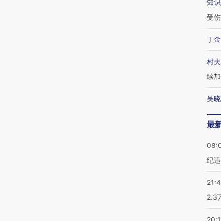
知识
受伤
丁金
村夫
续加
吴晓
最
08:
纪违
21:
2.
20: