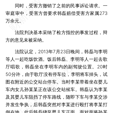
同时，受害方撤销了之前的民事诉讼请求。一
审庭审中，受害方曾要求韩磊赔偿受害方家属273
万余元。
法院判决基本采纳了检方指控的事发过程，辩
方的意见未被采纳。
法院认定，2013年7月23日晚间，韩磊与李明
等人一起吃饭饮酒。饭后韩磊、李明等人一起去歌
厅唱歌，韩磊坐在李明车内的副驾驶位置。20时
50分许，由于歌厅没有停车位，李明将车掉头，试
图在附近的公交站台停车。当时李某带着坐在婴儿
车内女儿孙某某正在该公交站候车。韩磊认为李某
及其婴儿车阻挡了停车路线，随即下车与李某交涉
并发生争执，后韩磊突然对李某进行殴打将李某打
倒在地。此后韩磊绕至婴儿车正面，面对面将孙某