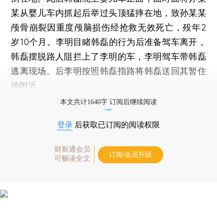
某从婴儿车内抓起后举过头顶猛摔在地，致孙某某
颅骨崩裂因重度颅脑损伤经抢救无效死亡，殁年2
岁10个月。李明目睹韩磊的行为后准备驾车离开，
韩磊摆脱路人阻拦上了李明的车，李明驾车带韩磊
逃离现场。后李明按照韩磊指路将韩磊送回其暂住
地附近。
本文共计1640字 订阅后继续阅读
登录
后获取已订阅的阅读权限
财新通会员
订阅/会员升级
可畅读全文