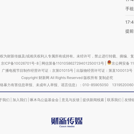
手祖
17:
提前
权为财新传媒及/或相关权利人专属所有或持有。未经许可，禁止进行转载、摘编、
京ICP备10026701号-8
|
网信算备110105862729401250013号
|
京公网安备 11
广播电视节目制作经营许可证：京第01015号
|
出版物经营许可证：第直100013号
Copyright 财新网 All Rights Reserved 版权所有 复制必究
害信息举报、未成年人举报、谣言信息）：010-85905050 13195200605 举报邮
于我们
|
加入我们
|
啄木鸟公益基金会
|
意见与反馈
|
提供新闻线索
|
联系我们
|
友情