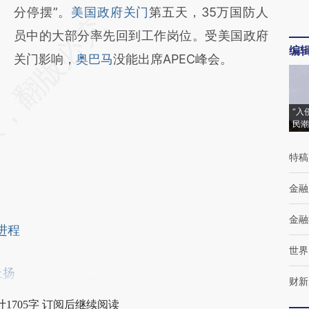
分停摆”。
美国政府关门
第五天，35万国防人
员中的大部分率先回到工作岗位。受美国政府
编
关门影响，
奥巴马
没能出席APEC峰会。
“入
民潮
特稿
金融
金融
进程
世界
上扬
财新
1705字 订阅后继续阅读