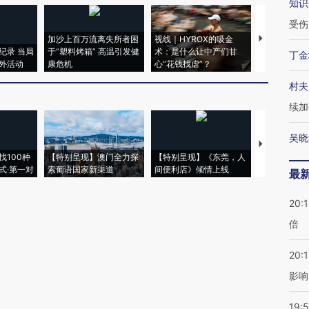
知识
受伤
加沙上百万流离失所者困
视线｜HYROX的吸金
马航飞行员
纪录 当局
于“塑料烤箱” 高温引发健
术：是什么让中产们甘
粒摇头丸 尿
丁金
外活动
康危机
心“花钱找虐”？
毒品
村夫
续加
吴晓
【推广】走
找100种
【特别呈现】澳门全力探
【特别呈现】《东莞，人
会，让数智科
式·第一对
索葡语国家新渠道
间便利店》倾情上线
业
最
20:
倍
20:1
影响
19:5