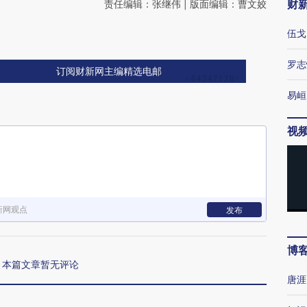
财
责任编辑：张继伟 | 版面编辑：曹文姣
伍戈
罗志
订阅财新网主编精选电邮
易峘
视
新网观点
发布
博
本篇文章暂无评论
唐涯