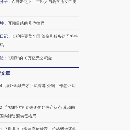
分子
：
AI冲击之下，年轻人与高学历女性更
跨国走私7万
视线｜被称为“蟑螂”的印
视线｜“入侵”还是“人道危
检体内含3种
度Z世代 用街头抗争将教
机”？难民潮撕裂西班牙
秘鲁纳斯
坤
：
耳闻目睹的几位律师
育部长拱下台
飞地休达
13人遇难
日记
：
长护险覆盖全国 筹资和服务给予将持
码
波
：
“沉睡”的10万亿元公积金
进第四届链博
【商旅对话】华住集团
技“链”接产
【特别呈现】寻找100种
CFO：不靠规模取胜，华
【特别呈
有意思的生活方式·第三对
住三大增长引擎是什么？
有意思的
新文章
14
海外金融专才回流香港 外籍工作签证翻
2
宁德时代宜春锂矿仍处停产状态 其动向
国内锂资源供需格局
1
7月进出口增速高位放缓，价格驱动还能