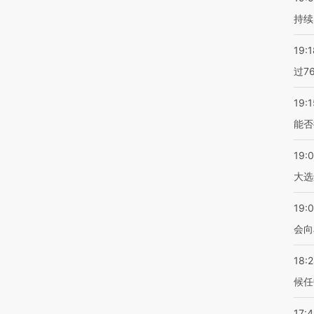
持续
19:1
过7
19:1
能否
19:
大选
19:0
会向
18:
候任
17: