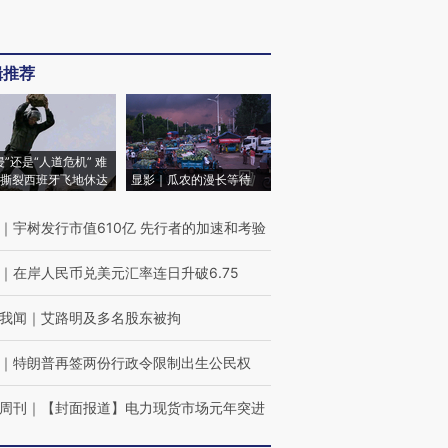
辑推荐
侵”还是“人道危机” 难
撕裂西班牙飞地休达
显影｜瓜农的漫长等待
｜
宇树发行市值610亿 先行者的加速和考验
｜
在岸人民币兑美元汇率连日升破6.75
我闻
｜
艾路明及多名股东被拘
｜
特朗普再签两份行政令限制出生公民权
周刊
｜
【封面报道】电力现货市场元年突进