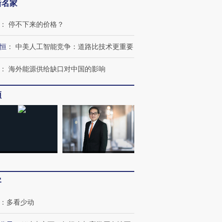
新名家
：
停不下来的价格？
恒
：
中美人工智能竞争：道路比技术更重要
：
海外能源供给缺口对中国的影响
频
客
：
多看少动