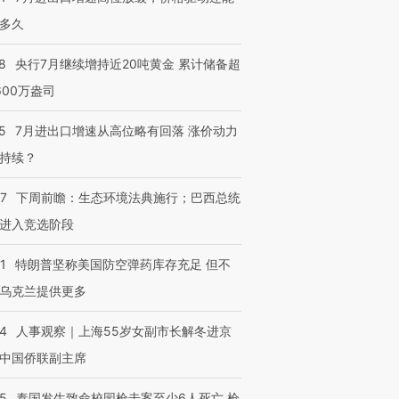
多久
8
央行7月继续增持近20吨黄金 累计储备超
600万盎司
5
7月进出口增速从高位略有回落 涨价动力
持续？
07
下周前瞻：生态环境法典施行；巴西总统
进入竞选阶段
1
特朗普坚称美国防空弹药库存充足 但不
乌克兰提供更多
24
人事观察｜上海55岁女副市长解冬进京
中国侨联副主席
45
泰国发生致命校园枪击案至少6人死亡 枪