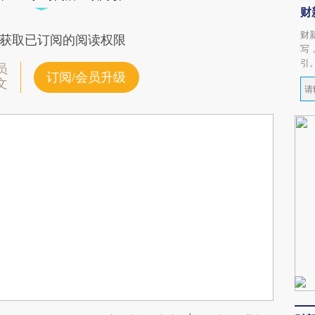
财
财
获取已订阅的阅读权限
写
引
员
订阅/会员升级
文