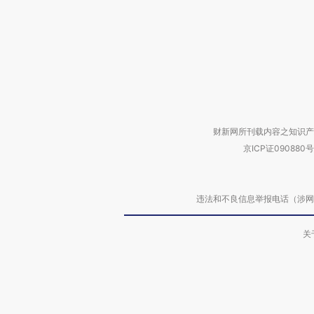
财新网所刊载内容之知识产
京ICP证090880号
违法和不良信息举报电话（涉网络暴力有
关