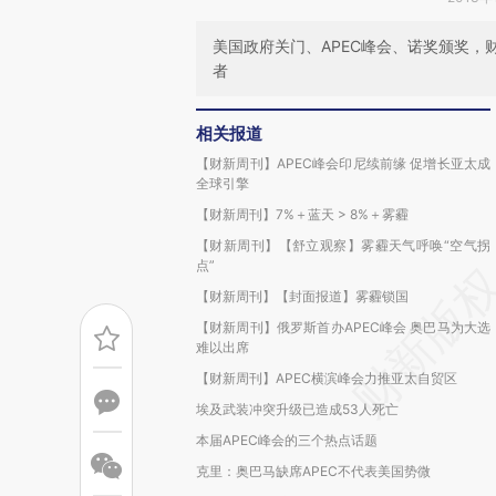
美国政府关门、APEC峰会、诺奖颁奖，
者
相关报道
【财新周刊】APEC峰会印尼续前缘 促增长亚太成
全球引擎
【财新周刊】7%＋蓝天 > 8%＋雾霾
【财新周刊】【舒立观察】雾霾天气呼唤“空气拐
点”
【财新周刊】【封面报道】雾霾锁国
【财新周刊】俄罗斯首办APEC峰会 奥巴马为大选
难以出席
【财新周刊】APEC横滨峰会力推亚太自贸区
埃及武装冲突升级已造成53人死亡
本届APEC峰会的三个热点话题
克里：奥巴马缺席APEC不代表美国势微