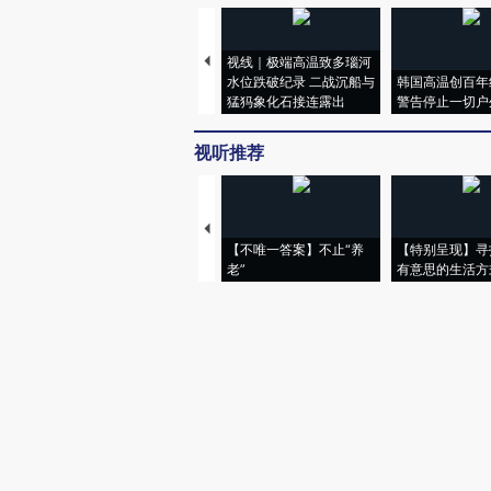
视线｜极端高温致多瑙河
水位跌破纪录 二战沉船与
韩国高温创百年
猛犸象化石接连露出
警告停止一切户
视听推荐
【不唯一答案】不止“养
【特别呈现】寻
老”
有意思的生活方