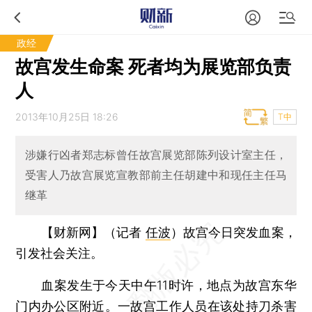
政经
故宫发生命案 死者均为展览部负责
人
2013年10月25日 18:26
T中
涉嫌行凶者郑志标曾任故宫展览部陈列设计室主任，
受害人乃故宫展览宣教部前主任胡建中和现任主任马
继革
【财新网】（记者
任波
）
故宫今日突发血案，
引发社会关注。
血案发生于今天中午11时许，地点为故宫东华
门内办公区附近。一故宫工作人员在该处持刀杀害