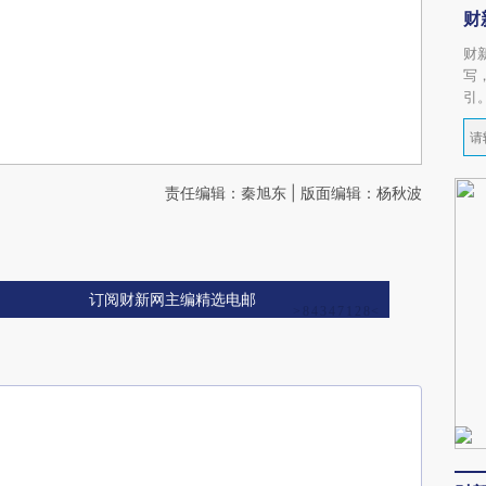
财
财
写
引
责任编辑：秦旭东 | 版面编辑：杨秋波
订阅财新网主编精选电邮