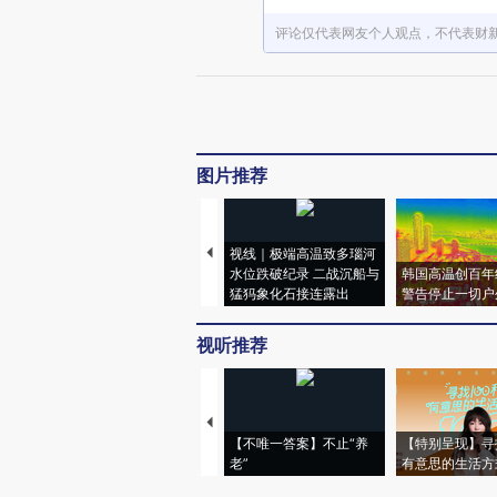
评论仅代表网友个人观点，不代表财
图片推荐
视线｜极端高温致多瑙河
水位跌破纪录 二战沉船与
韩国高温创百年
猛犸象化石接连露出
警告停止一切户
视听推荐
【不唯一答案】不止“养
【特别呈现】寻
老”
有意思的生活方