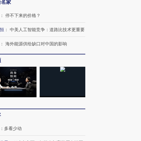
新名家
：
停不下来的价格？
恒
：
中美人工智能竞争：道路比技术更重要
：
海外能源供给缺口对中国的影响
频
OX的吸金
马航飞行员跨国走私7万
视线｜被称为“蟑螂”的印
让中产们甘
粒摇头丸 尿检体内含3种
度Z世代 用街头抗争将教
秘鲁纳斯
”？
毒品
育部长拱下台
13人遇难
客
进第四届链博
【商旅对话】华住集团
技“链”接产
【特别呈现】寻找100种
CFO：不靠规模取胜，华
【特别呈
：
多看少动
有意思的生活方式·第三对
住三大增长引擎是什么？
有意思的