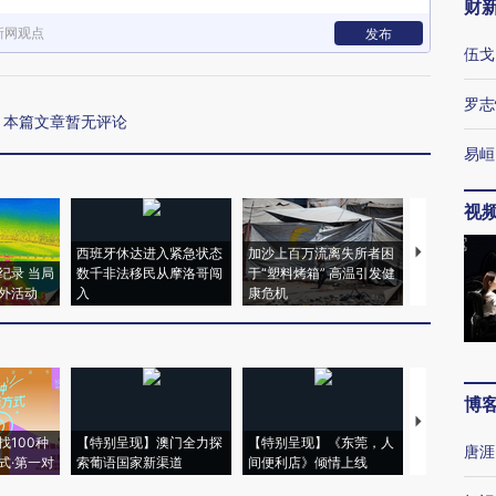
财
新网观点
发布
伍戈
罗志
本篇文章暂无评论
易峘
视
西班牙休达进入紧急状态
加沙上百万流离失所者困
视线｜HYR
纪录 当局
数千非法移民从摩洛哥闯
于“塑料烤箱” 高温引发健
术：是什么
外活动
入
康危机
心“花钱找虐
博
【推广】走
找100种
【特别呈现】澳门全力探
【特别呈现】《东莞，人
会，让数智科
唐涯
式·第一对
索葡语国家新渠道
间便利店》倾情上线
业