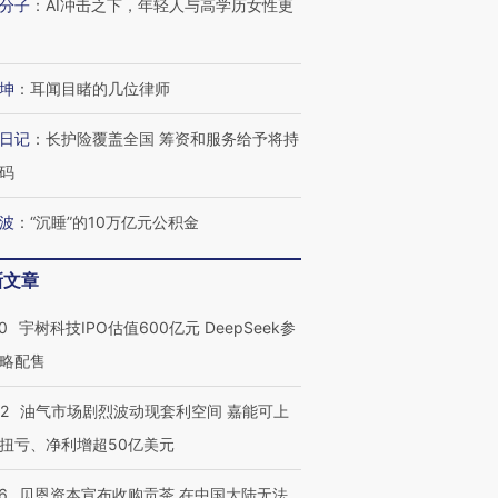
分子
：
AI冲击之下，年轻人与高学历女性更
坤
：
耳闻目睹的几位律师
日记
：
长护险覆盖全国 筹资和服务给予将持
码
波
：
“沉睡”的10万亿元公积金
新文章
0
宇树科技IPO估值600亿元 DeepSeek参
略配售
22
油气市场剧烈波动现套利空间 嘉能可上
扭亏、净利增超50亿美元
6
贝恩资本宣布收购贡茶 在中国大陆无法