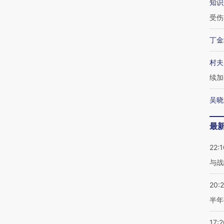
知识
受伤
丁金
村夫
续加
吴晓
最
22:1
与战
20:
半年
17:2