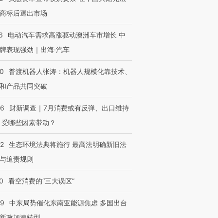
商标后退出市场
6
电动汽车需求高涨驱动澳洲车市增长 中
牌表现强劲｜出海·汽车
00
普渡机器人张涛：机器人规模化靠技术、
和产品共同突破
56
财新调查｜7月消费或有反弹、出口维持
 受哪些因素带动？
42
生态环境法典将施行 最高法明确新旧法
与追责规则
0
看空消费的“三大误区”
59
中东局势催化东南亚能源焦虑 多国出台
新政加速转型