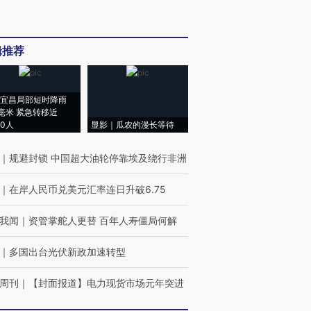
辑推荐
宜昌局部短时降雨
8毫米 紧急转移近
00人
显影｜瓜农的漫长等待
｜
规避封锁 中国超大油轮停靠埃及绕行非洲
｜
在岸人民币兑美元汇率连日升破6.75
我闻
｜
资管掌舵人更替 百年人寿僵局何解
｜
多国出台光伏新政加速转型
周刊
｜
【封面报道】电力现货市场元年突进