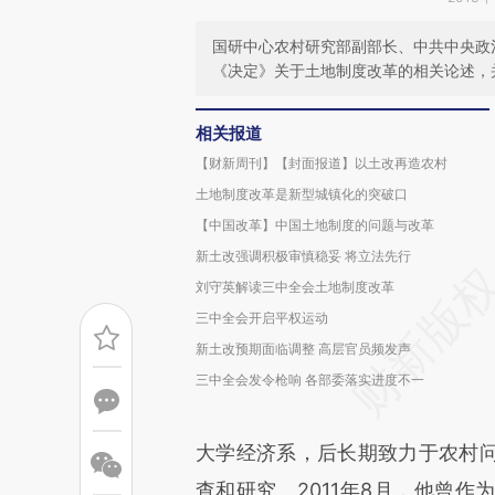
国研中心农村研究部副部长、中共中央政
《决定》关于土地制度改革的相关论述，
相关报道
【财新周刊】【封面报道】以土改再造农村
土地制度改革是新型城镇化的突破口
【中国改革】中国土地制度的问题与改革
新土改强调积极审慎稳妥 将立法先行
刘守英解读三中全会土地制度改革
三中全会开启平权运动
新土改预期面临调整 高层官员频发声
三中全会发令枪响 各部委落实进度不一
大学经济系，后长期致力于农村
查和研究。2011年8月，他曾作