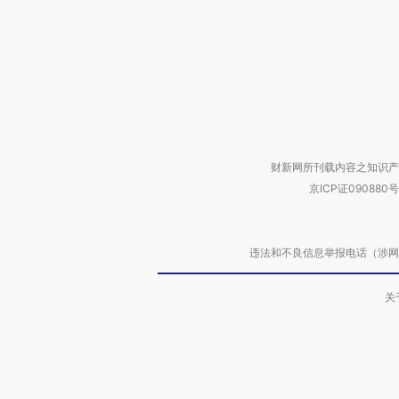
财新网所刊载内容之知识产
京ICP证090880号
违法和不良信息举报电话（涉网络暴力有
关