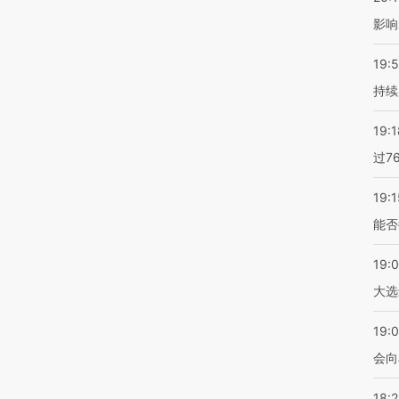
影响
19:5
持续
19:1
过7
19:1
能否
19:
大选
19:0
会向
18: