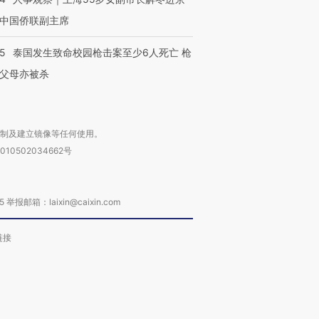
中国侨联副主席
45
泰国发生致命校园枪击案至少6人死亡 枪
父母亦被杀
复制及建立镜像等任何使用。
010502034662号
箱：laixin@caixin.com
链接