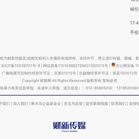
候任
17:
手祖
权为财新传媒及/或相关权利人专属所有或持有。未经许可，禁止进行转载、摘编、
京ICP备10026701号-8
|
网信算备110105862729401250013号
|
京公网安备 11
广播电视节目制作经营许可证：京第01015号
|
出版物经营许可证：第直100013号
Copyright 财新网 All Rights Reserved 版权所有 复制必究
害信息举报、未成年人举报、谣言信息）：010-85905050 13195200605 举报邮
于我们
|
加入我们
|
啄木鸟公益基金会
|
意见与反馈
|
提供新闻线索
|
联系我们
|
友情