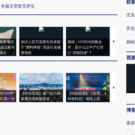
财
本篇文章暂无评论
伍戈
罗志
易峘
致多瑙河
加沙上百万流离失所者困
视线｜HYROX的吸金
马航飞行员
二战沉船与
于“塑料烤箱” 高温引发健
术：是什么让中产们甘
粒摇头丸 尿
露出
康危机
心“花钱找虐”？
毒品
视
【推广】走
找100种
【特别呈现】澳门全力探
【特别呈现】《东莞，人
会，让数智科
式·第一对
索葡语国家新渠道
间便利店》倾情上线
业
博
唐涯