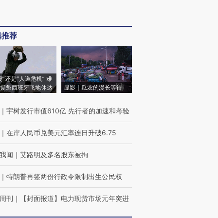
辑推荐
侵”还是“人道危机” 难
撕裂西班牙飞地休达
显影｜瓜农的漫长等待
｜
宇树发行市值610亿 先行者的加速和考验
｜
在岸人民币兑美元汇率连日升破6.75
我闻
｜
艾路明及多名股东被拘
｜
特朗普再签两份行政令限制出生公民权
周刊
｜
【封面报道】电力现货市场元年突进