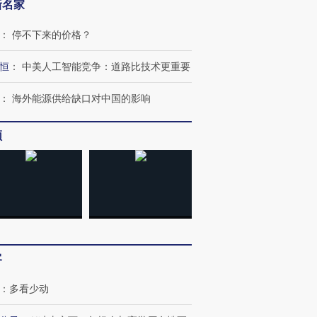
新名家
：
停不下来的价格？
恒
：
中美人工智能竞争：道路比技术更重要
：
海外能源供给缺口对中国的影响
跨国走私7万
视线｜被称为“蟑螂”的印
视线｜“入侵”还是“人道危
检体内含3种
度Z世代 用街头抗争将教
机”？难民潮撕裂西班牙
秘鲁纳斯
育部长拱下台
飞地休达
13人遇难
频
进第四届链博
【商旅对话】华住集团
技“链”接产
【特别呈现】寻找100种
CFO：不靠规模取胜，华
【特别呈
有意思的生活方式·第三对
住三大增长引擎是什么？
有意思的
客
：
多看少动