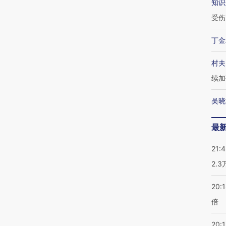
知识
受伤
丁金
村夫
续加
吴晓
最
21:
2.
20:
倍
20:1