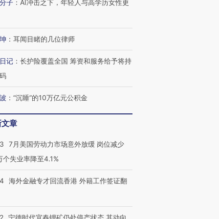
分子
：
AI冲击之下，年轻人与高学历女性更
坤
：
耳闻目睹的几位律师
日记
：
长护险覆盖全国 筹资和服务给予将持
码
波
：
“沉睡”的10万亿元公积金
新文章
43
7月美国劳动力市场意外放缓 岗位减少
3万个失业率降至4.1%
14
海外金融专才回流香港 外籍工作签证翻
2
宁德时代宜春锂矿仍处停产状态 其动向