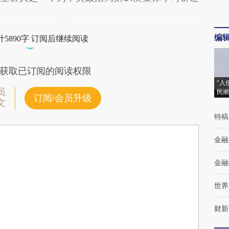
编
5890字 订阅后继续阅读
获取已订阅的阅读权限
“入
员
民潮
订阅/会员升级
文
特稿
金融
金融
世界
财新