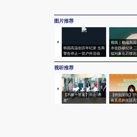
图片推荐
视线｜极端高温
韩国高温创百年纪录 当局
水位跌破纪录 
警告停止一切户外活动
猛犸象化石接连
视听推荐
【不唯一答案】不止“养
【特别呈现】寻
老”
有意思的生活方