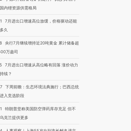
国内锂资源供需格局
1
7月进出口增速高位放缓，价格驱动还能
多久
8
央行7月继续增持近20吨黄金 累计储备超
600万盎司
5
7月进出口增速从高位略有回落 涨价动力
持续？
07
下周前瞻：生态环境法典施行；巴西总统
进入竞选阶段
1
特朗普坚称美国防空弹药库存充足 但不
乌克兰提供更多
24
人事观察｜上海55岁女副市长解冬进京