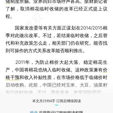
储
制度所赐。业界回归市场呼声甚高。据财新记者
了解，取消棉花临时收储的改革已经正式提上议
程。
国家发改委等有关方面正谋划在2014/2015棉
季对此做出改革。不过，若结束临时收储，之后替
代和补充政策怎么走，相关部门仍在研究。能否找
到可操作的方式关系改革能否顺利推出。
2011年，为防止棉价大起大落、稳定棉花生
产，中国将棉花也纳入临时收储。这种政策兼有
价
格干预
和收入补贴性质，在市场价格低于临储价时
启动收购。此前，中国已经对玉米、大豆、油菜籽
实行临时收储。不过，两年多来，政策深陷泥沼。
本文共计894字 订阅后继续阅读
登录
后获取已订阅的阅读权限