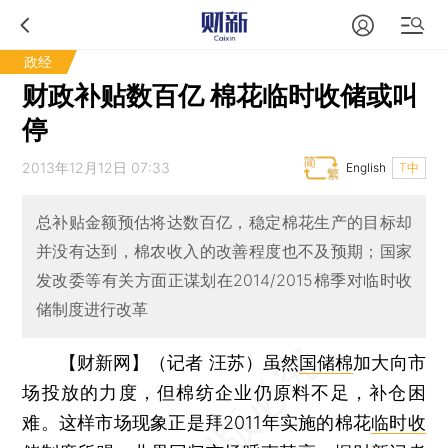
政经
财政补贴数百亿 棉花临时收储或叫
停
2013年12月12日 07:33
English
T中
总补贴金额预估将达数百亿，稳定棉花生产的目标却
并没有达到，棉农收入的改善程度也不及预期；国家
发改委等有关方面正谋划在2014/2015棉季对临时收
储制度进行改革
【财新网】（记者 汪苏）
虽然
国储棉
加大向市
场投放的力度，但棉纺企业仍原料不足，补仓困
难。这样市场现象正是拜2011年实施的棉花
临时收