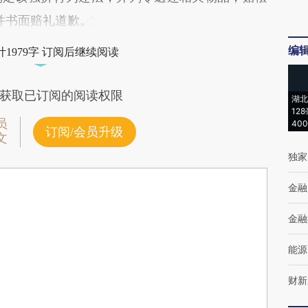
并书面赔礼道歉。
编
1979字 订阅后继续阅读
获取已订阅的阅读权限
湖北
12
员
40
订阅/会员升级
文
独家
金融
金融
能源
财新