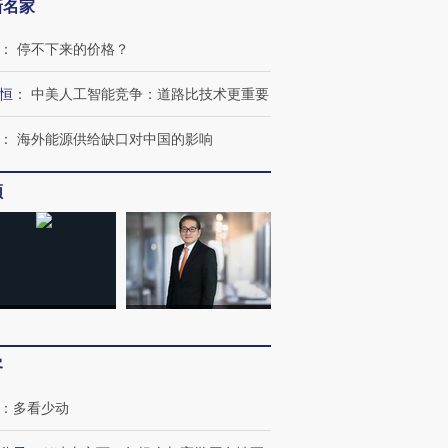
新名家
：
停不下来的价格？
恒
：
中美人工智能竞争：道路比技术更重要
：
海外能源供给缺口对中国的影响
OX的吸金
马航飞行员跨国走私7万
视线｜被称为“蟑螂”的印
让中产们甘
粒摇头丸 尿检体内含3种
度Z世代 用街头抗争将教
秘鲁纳斯
”？
毒品
育部长拱下台
13人遇难
频
进第四届链博
【商旅对话】华住集团
技“链”接产
【特别呈现】寻找100种
CFO：不靠规模取胜，华
【特别呈
有意思的生活方式·第三对
住三大增长引擎是什么？
有意思的
客
：
多看少动