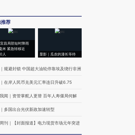
辑推荐
宜昌局部短时降雨
8毫米 紧急转移近
00人
显影｜瓜农的漫长等待
｜
规避封锁 中国超大油轮停靠埃及绕行非洲
｜
在岸人民币兑美元汇率连日升破6.75
我闻
｜
资管掌舵人更替 百年人寿僵局何解
｜
多国出台光伏新政加速转型
周刊
｜
【封面报道】电力现货市场元年突进