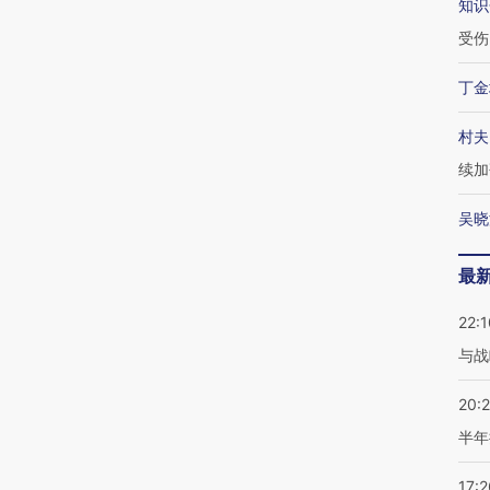
知识
受伤
丁金
村夫
续加
吴晓
最
22:1
与战
20:
半年
17:2