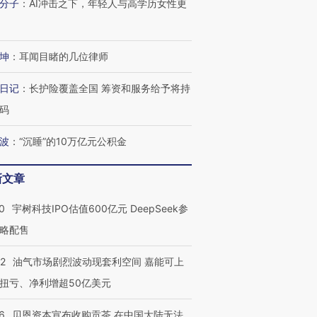
分子
：
AI冲击之下，年轻人与高学历女性更
坤
：
耳闻目睹的几位律师
日记
：
长护险覆盖全国 筹资和服务给予将持
码
波
：
“沉睡”的10万亿元公积金
新文章
0
宇树科技IPO估值600亿元 DeepSeek参
略配售
22
油气市场剧烈波动现套利空间 嘉能可上
扭亏、净利增超50亿美元
6
贝恩资本宣布收购贡茶 在中国大陆无法