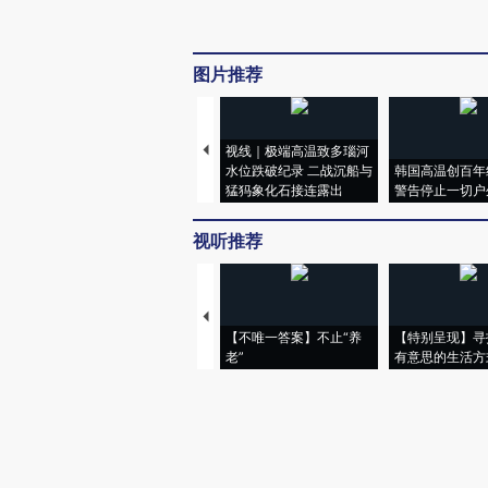
图片推荐
视线｜极端高温致多瑙河
水位跌破纪录 二战沉船与
韩国高温创百年
猛犸象化石接连露出
警告停止一切户
视听推荐
【不唯一答案】不止“养
【特别呈现】寻
老”
有意思的生活方