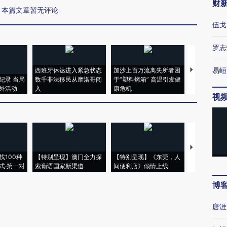
财
本篇文章暂无评论
伍戈
罗志
易峘
西班牙休达进入紧急状态
加沙上百万流离失所者困
视线｜HYR
纪录 当局
数千非法移民从摩洛哥闯
于“塑料烤箱” 高温引发健
术：是什么
外活动
入
康危机
心“花钱找虐
视
【推广】走
找100种
【特别呈现】澳门全力探
【特别呈现】《东莞，人
会，让数智科
式·第一对
索葡语国家新渠道
间便利店》倾情上线
业
博
唐涯