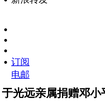
订阅
电邮
于光远亲属捐赠邓小