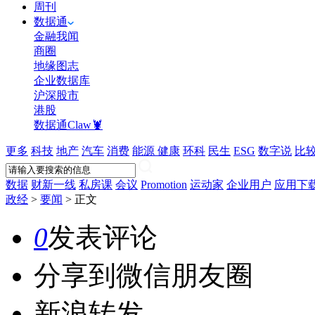
周刊
数据通
金融我闻
商圈
地缘图志
企业数据库
沪深股市
港股
数据通Claw🦞
更多
科技
地产
汽车
消费
能源
健康
环科
民生
ESG
数字说
比
数据
财新一线
私房课
会议
Promotion
运动家
企业用户
应用下
政经
>
要闻
>
正文
0
发表评论
分享到微信朋友圈
新浪转发