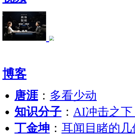
博客
唐涯
：
多看少动
知识分子
：
AI冲击之
丁金坤
：
耳闻目睹的几