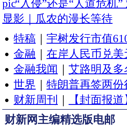
“入侵”还是“人道危机
显影｜瓜农的漫长等待
特稿
｜
宇树发行市值61
金融
｜
在岸人民币兑美元
金融我闻
｜
艾路明及多
世界
｜
特朗普再签两份
财新周刊
｜
【封面报道
财新网主编精选版电邮