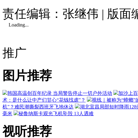
责任编辑：张继伟 | 版
Loading...
推广
图片推荐
韩国高温创百年纪录 当局警告停止一切户外活动
加沙上百
术：是什么让中产们甘心“花钱找虐”？
视线｜被称为“蟑螂”
机”？难民潮撕裂西班牙飞地休达
湖北宜昌局部短时降雨128毫
毫米
秘鲁纳斯卡观光飞机坠毁 13人遇难
视听推荐