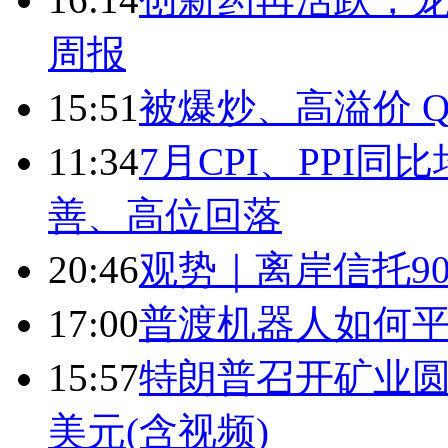
周报
15:51
被爆炒、高溢价 Q
11:34
7月CPI、PPI同
善、高位回落
20:46
观势｜离岸信托9
17:00
普渡机器人如何平
15:57
特朗普召开矿业圆
美元(含视频)