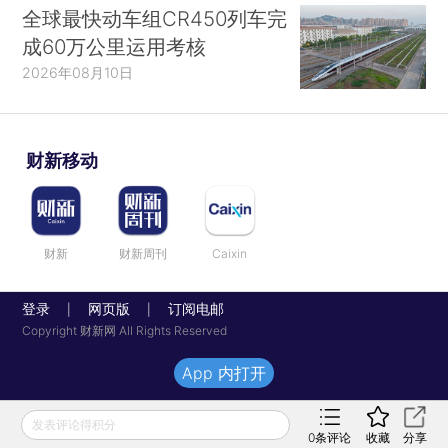
全球最快动车组CR450列车完
成60万公里运用考核
2026年08月10日
财新移动
财新
财新周刊
Caixin
登录
网页版
订阅电邮
|
|
Copyright 财新网 All Rights Reserved
App 内打开
发表评论得积分
0
条评论
收藏
分享