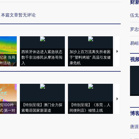
财
本篇文章暂无评论
伍戈
罗志
易峘
西班牙休达进入紧急状态
加沙上百万流离失所者困
视线｜HYR
纪录 当局
数千非法移民从摩洛哥闯
于“塑料烤箱” 高温引发健
术：是什么
视
外活动
入
康危机
心“花钱找虐
【推广】走
找100种
【特别呈现】澳门全力探
【特别呈现】《东莞，人
会，让数智科
式·第一对
索葡语国家新渠道
间便利店》倾情上线
业
博
唐涯