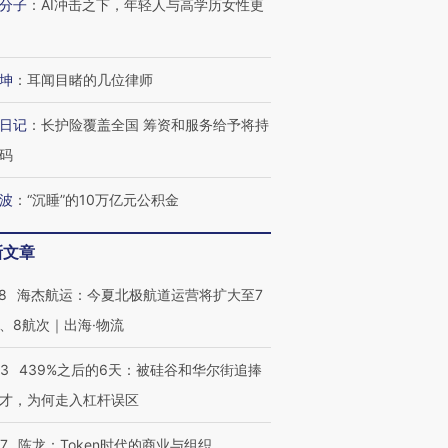
分子
：
AI冲击之下，年轻人与高学历女性更
坤
：
耳闻目睹的几位律师
日记
：
长护险覆盖全国 筹资和服务给予将持
码
波
：
“沉睡”的10万亿元公积金
新文章
8
海杰航运：今夏北极航道运营将扩大至7
、8航次｜出海·物流
53
439%之后的6天：被硅谷和华尔街追捧
才，为何走入杠杆误区
07
陈龙：Token时代的商业与组织