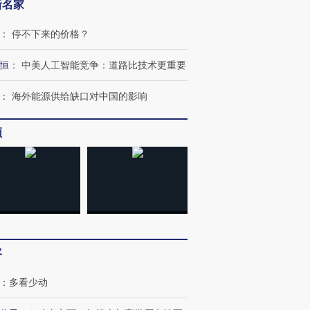
新名家
：
停不下来的价格？
恒
：
中美人工智能竞争：道路比技术更重要
：
海外能源供给缺口对中国的影响
OX的吸金
马航飞行员跨国走私7万
视线｜被称为“蟑螂”的印
让中产们甘
粒摇头丸 尿检体内含3种
度Z世代 用街头抗争将教
秘鲁纳斯
频
”？
毒品
育部长拱下台
13人遇难
进第四届链博
【商旅对话】华住集团
技“链”接产
【特别呈现】寻找100种
CFO：不靠规模取胜，华
【特别呈
有意思的生活方式·第三对
住三大增长引擎是什么？
有意思的
客
：
多看少动