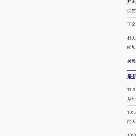
知识
受伤
丁金
村夫
续加
吴晓
最
11:3
条船
10:
的天
10: