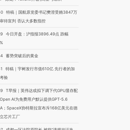
50
特稿｜国航原党委书记樊澄受贿3847万
审待宣判 否认大多数指控
29
今日开盘：沪指报3896.49点 跌幅
0%
24
蓄势突破后的黄金
51
特稿｜宇树发行市值610亿 先行者的加
考验
29
T早报｜英伟达或拟下调下代GPU显存配
Open AI为免费用户默认提供GPT-5.6
NA；SpaceX协特斯拉宣布斥168亿美元在德
立芯片工厂
07
成都一区法院原院长 被指“违规挂证执