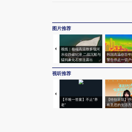
图片推荐
视线｜极端高温致多瑙河
水位跌破纪录 二战沉船与
韩国高温创百年
猛犸象化石接连露出
警告停止一切户
视听推荐
【不唯一答案】不止“养
【特别呈现】寻
老”
有意思的生活方