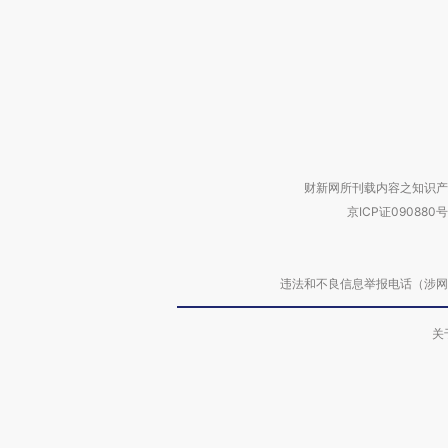
财新网所刊载内容之知识产
京ICP证090880号
违法和不良信息举报电话（涉网络暴力有
关