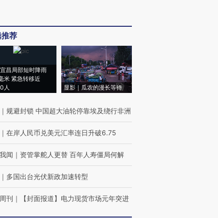
辑推荐
宜昌局部短时降雨
8毫米 紧急转移近
00人
显影｜瓜农的漫长等待
｜
规避封锁 中国超大油轮停靠埃及绕行非洲
｜
在岸人民币兑美元汇率连日升破6.75
我闻
｜
资管掌舵人更替 百年人寿僵局何解
｜
多国出台光伏新政加速转型
周刊
｜
【封面报道】电力现货市场元年突进