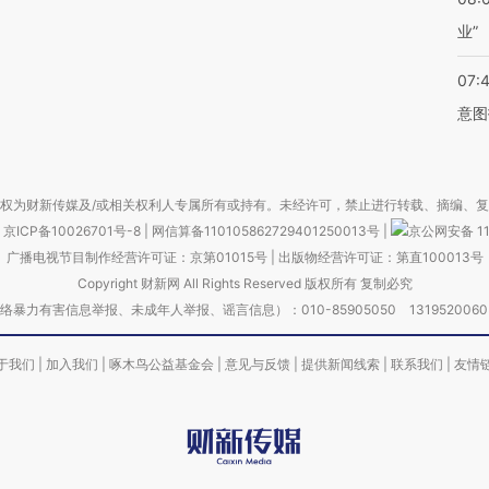
业”
07:
意图
权为财新传媒及/或相关权利人专属所有或持有。未经许可，禁止进行转载、摘编、
京ICP备10026701号-8
|
网信算备110105862729401250013号
|
京公网安备 11
广播电视节目制作经营许可证：京第01015号
|
出版物经营许可证：第直100013号
Copyright 财新网 All Rights Reserved 版权所有 复制必究
害信息举报、未成年人举报、谣言信息）：010-85905050 13195200605 举报邮
于我们
|
加入我们
|
啄木鸟公益基金会
|
意见与反馈
|
提供新闻线索
|
联系我们
|
友情