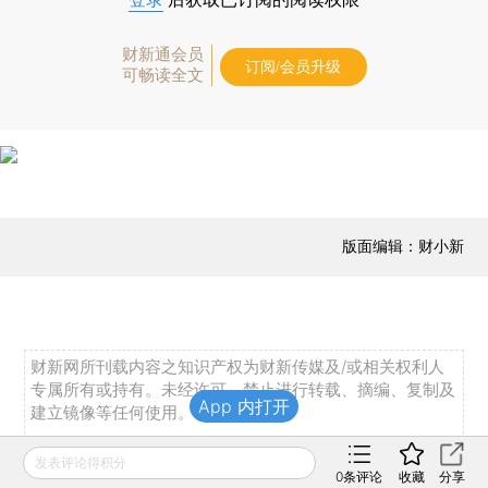
财新通会员
订阅/会员升级
可畅读全文
版面编辑：财小新
财新网所刊载内容之知识产权为财新传媒及/或相关权利人
专属所有或持有。未经许可，禁止进行转载、摘编、复制及
App 内打开
建立镜像等任何使用。
如有意愿转载，请发邮件至
hello@caixin.com
，获得书面
发表评论得积分
确认及授权后，方可转载。
0
条评论
收藏
分享