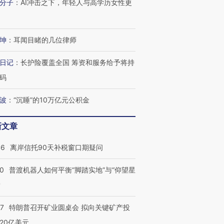
分子
：
AI冲击之下，年轻人与高学历女性更
坤
：
耳闻目睹的几位律师
日记
：
长护险覆盖全国 筹资和服务给予将持
码
波
：
“沉睡”的10万亿元公积金
新文章
46
离岸信托90天补税窗口期疑问
00
普渡机器人如何平衡“脚踏实地”与“仰望星
？
57
特朗普召开矿业圆桌会 拟向关键矿产投
20亿美元