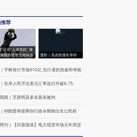
辑推荐
侵”还是“人道危机” 难
撕裂西班牙飞地休达
显影｜瓜农的漫长等待
｜
宇树发行市值610亿 先行者的加速和考验
｜
在岸人民币兑美元汇率连日升破6.75
我闻
｜
艾路明及多名股东被拘
｜
特朗普再签两份行政令限制出生公民权
周刊
｜
【封面报道】电力现货市场元年突进