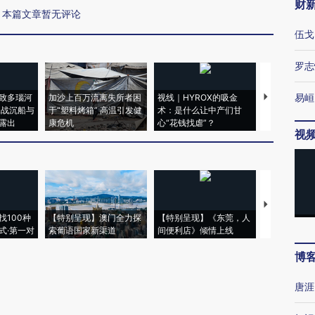
财
本篇文章暂无评论
伍戈
罗志
易峘
致多瑙河
加沙上百万流离失所者困
视线｜HYROX的吸金
马航飞行员
二战沉船与
于“塑料烤箱” 高温引发健
术：是什么让中产们甘
粒摇头丸 尿
露出
康危机
心“花钱找虐”？
毒品
视
【推广】走
找100种
【特别呈现】澳门全力探
【特别呈现】《东莞，人
会，让数智科
式·第一对
索葡语国家新渠道
间便利店》倾情上线
业
博
唐涯