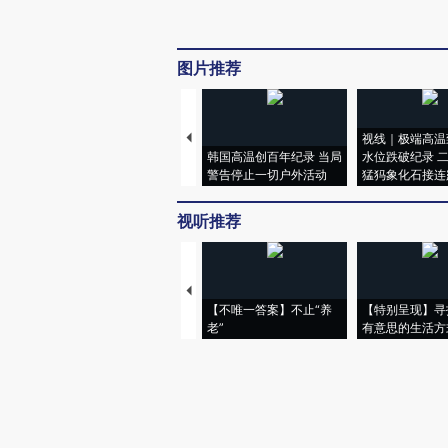
图片推荐
视线｜极端高温
韩国高温创百年纪录 当局
水位跌破纪录 
警告停止一切户外活动
猛犸象化石接连
视听推荐
【不唯一答案】不止“养
【特别呈现】寻
老”
有意思的生活方