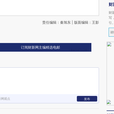
财
财
写
责任编辑：秦旭东 | 版面编辑：王影
引
订阅财新网主编精选电邮
新网观点
发布