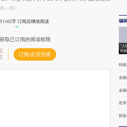
长一职。
编
1102字 订阅后继续阅读
获取已订阅的阅读权限
“入
员
民潮
订阅/会员升级
文
特稿
金融
金融
世界
财新