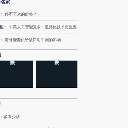
新名家
：
停不下来的价格？
恒
：
中美人工智能竞争：道路比技术更重要
：
海外能源供给缺口对中国的影响
跨国走私7万
视线｜被称为“蟑螂”的印
视线｜“入侵”还是“人道危
检体内含3种
度Z世代 用街头抗争将教
机”？难民潮撕裂西班牙
秘鲁纳斯
育部长拱下台
飞地休达
13人遇难
频
进第四届链博
【商旅对话】华住集团
技“链”接产
【特别呈现】寻找100种
CFO：不靠规模取胜，华
【特别呈
有意思的生活方式·第三对
住三大增长引擎是什么？
有意思的
客
：
多看少动