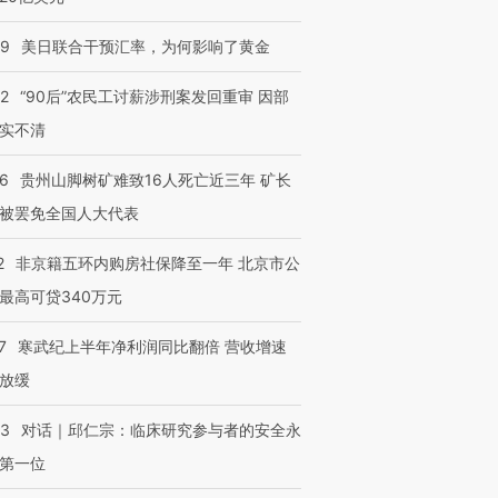
09
美日联合干预汇率，为何影响了黄金
32
“90后”农民工讨薪涉刑案发回重审 因部
实不清
36
贵州山脚树矿难致16人死亡近三年 矿长
被罢免全国人大代表
2
非京籍五环内购房社保降至一年 北京市公
最高可贷340万元
7
寒武纪上半年净利润同比翻倍 营收增速
放缓
53
对话｜邱仁宗：临床研究参与者的安全永
第一位