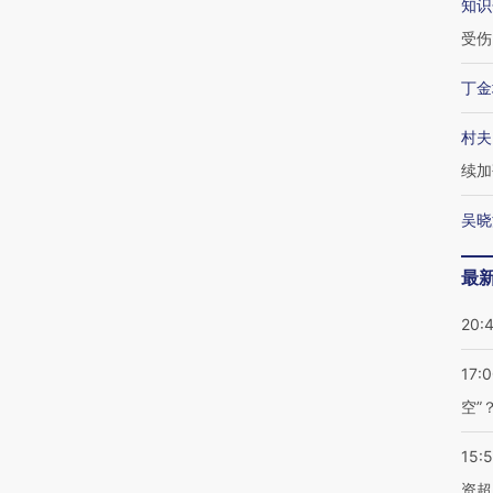
知识
受伤
丁金
村夫
续加
吴晓
最
20:
17:
空”
15:
资超