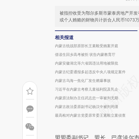
被指控收受为鄂尔多斯市蒙泰房地产开发
或个人贿赂的财物共计折合人民币1073
相关报道
内蒙古统战部原部长王素毅受贿案开庭
借读生回乡高考被拒 状告内蒙教育厅
内蒙安徽湖北等六省因违法用地被限批
内蒙古纪委通报多起违反中央八项规定案件
内蒙古乌海一焦化厂发生燃爆事故
习近平在内蒙古考察儿童福利院及乳企
内蒙原法制办主任武志忠一审被判无期
内蒙古政法委原副书记杨汉中被判死缓
最高检对内蒙古党委原常委王素毅立案侦查
盟盟委副书记、盟长，巴彦淖尔市