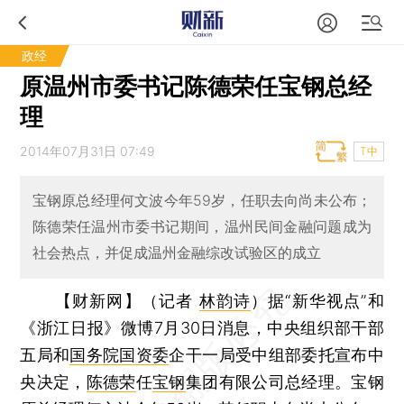
政经
原温州市委书记陈德荣任宝钢总经
理
2014年07月31日 07:49
T中
宝钢原总经理何文波今年59岁，任职去向尚未公布；
陈德荣任温州市委书记期间，温州民间金融问题成为
社会热点，并促成温州金融综改试验区的成立
【财新网】（记者
林韵诗
）
据“新华视点”和
《浙江日报》微博7月30日消息，中央组织部干部
五局和
国务院国资委
企干一局受中组部委托宣布中
央决定，
陈德荣
任
宝钢
集团有限公司总经理。宝钢