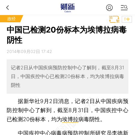
政经
T中
中国已检测20份标本为埃博拉病毒
阴性
2014年09月02日 17:42
记者2日从中国疾病预防控制中心了解到，截至8月31
日，中国疾控中心已检测20份标本，均为埃博拉病毒
阴性
据新华社9月2日消息，记者2日从中国疾病预
防控制中心了解到，截至8月31日，中国疾控中心
已检测20份标本，均为
埃博拉
病毒阴性。
中国疾控中心病毒病预防控制所研究员李德新