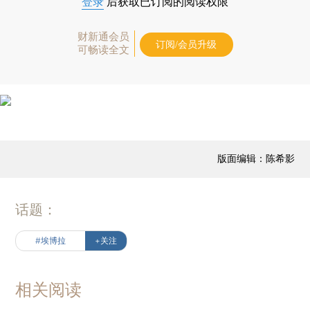
登录
后获取已订阅的阅读权限
财新通会员
订阅/会员升级
可畅读全文
版面编辑：陈希影
话题：
#埃博拉
+关注
相关阅读