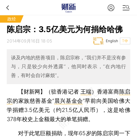
政经
陈启宗：3.5亿美元为何捐给哈佛
2014年09月16日 18:05
English
T中
谈及内地的慈善项目，陈启宗称，“我们并不是没有参
与，只是较少向外透露”，他同时表示，“在内地行
善，有时会自讨麻烦”。
【财新网】（驻香港记者
王端
）
香港富商
陈启
宗
的家族慈善基金“
晨兴基金会
”早前向美国哈佛大
学捐赠3.5亿美元（约21.5亿人民币），这是哈佛
378年校史上金额最大的单笔捐赠。
对于此笔巨额捐助，现年65岁的陈启宗周一下