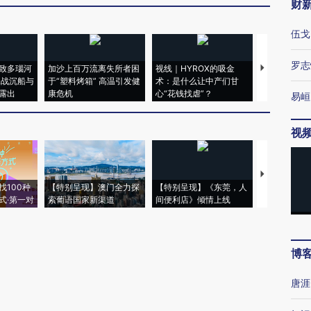
财
伍戈
罗志
致多瑙河
加沙上百万流离失所者困
视线｜HYROX的吸金
马航飞行员
二战沉船与
于“塑料烤箱” 高温引发健
术：是什么让中产们甘
粒摇头丸 尿
露出
康危机
心“花钱找虐”？
毒品
易峘
视
【推广】走
找100种
【特别呈现】澳门全力探
【特别呈现】《东莞，人
会，让数智科
式·第一对
索葡语国家新渠道
间便利店》倾情上线
业
博
唐涯