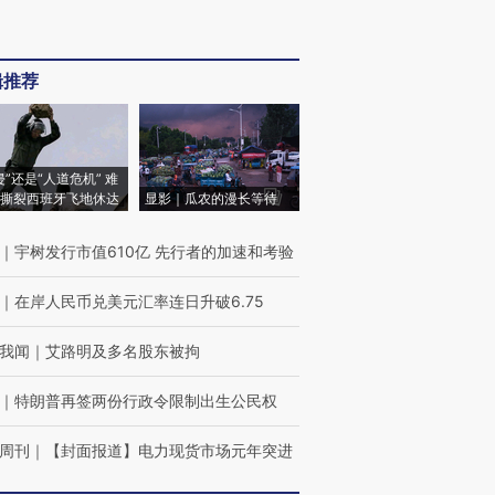
辑推荐
侵”还是“人道危机” 难
撕裂西班牙飞地休达
显影｜瓜农的漫长等待
｜
宇树发行市值610亿 先行者的加速和考验
｜
在岸人民币兑美元汇率连日升破6.75
我闻
｜
艾路明及多名股东被拘
｜
特朗普再签两份行政令限制出生公民权
周刊
｜
【封面报道】电力现货市场元年突进