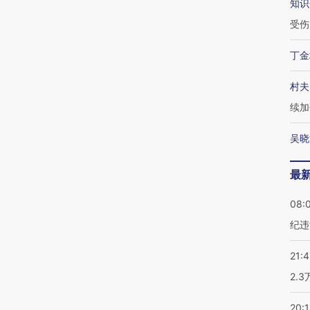
知识
受伤
丁金
村夫
续加
吴晓
最
08:
纪违
21:
2.
20: