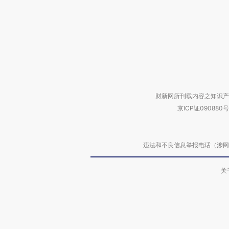
财新网所刊载内容之知识产
京ICP证090880号
违法和不良信息举报电话（涉网络暴力有
关