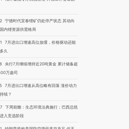
2
宁德时代宜春锂矿仍处停产状态 其动向
国内锂资源供需格局
1
7月进出口增速高位放缓，价格驱动还能
多久
8
央行7月继续增持近20吨黄金 累计储备超
600万盎司
5
7月进出口增速从高位略有回落 涨价动力
持续？
07
下周前瞻：生态环境法典施行；巴西总统
进入竞选阶段
1
特朗普坚称美国防空弹药库存充足 但不