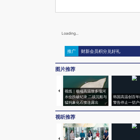
Loading...
推广
财新会员积分兑好礼
图片推荐
视线｜极端高温致多瑙河
水位跌破纪录 二战沉船与
韩国高温创百年
猛犸象化石接连露出
警告停止一切户
视听推荐