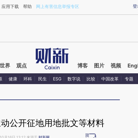
登
应用下载
帮助
网上有害信息举报专区
世界
观点
博客
图片
视频
Eng
源
健康
环科
民生
ESG
数字说
比较
中国改革
专题
主动公开征地用地批文等材料
10月16日 13:12 来源于
财新网