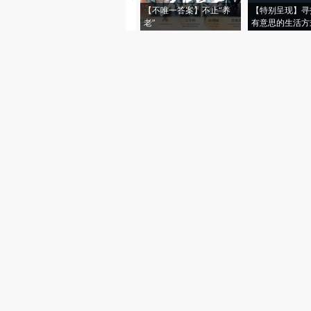
【不唯一答案】不止“养
【特别呈现】寻
老”
有意思的生活方