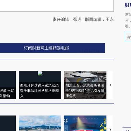
财
财
责任编辑：张进 | 版面编辑：王永
写
引
订阅财新网主编精选电邮
西班牙休达进入紧急状态
加沙上百万流离失所者困
视线｜HYR
纪录 当局
数千非法移民从摩洛哥闯
于“塑料烤箱” 高温引发健
术：是什么
外活动
入
康危机
心“花钱找虐
【推广】走