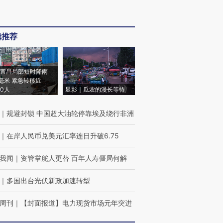
辑推荐
宜昌局部短时降雨
8毫米 紧急转移近
00人
显影｜瓜农的漫长等待
｜
规避封锁 中国超大油轮停靠埃及绕行非洲
｜
在岸人民币兑美元汇率连日升破6.75
我闻
｜
资管掌舵人更替 百年人寿僵局何解
｜
多国出台光伏新政加速转型
周刊
｜
【封面报道】电力现货市场元年突进