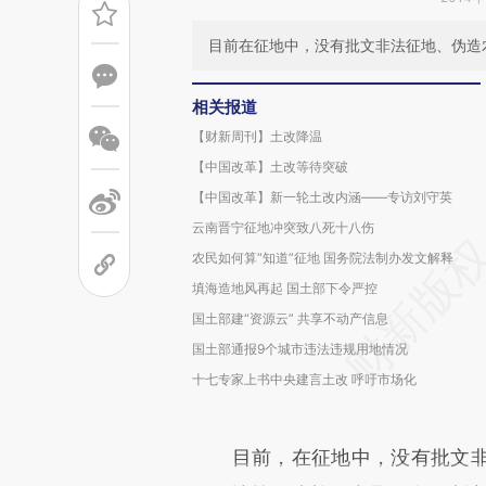
目前在征地中，没有批文非法征地、伪造
相关报道
【财新周刊】土改降温
【中国改革】土改等待突破
【中国改革】新一轮土改内涵——专访刘守英
云南晋宁征地冲突致八死十八伤
农民如何算“知道”征地 国务院法制办发文解释
填海造地风再起 国土部下令严控
国土部建“资源云” 共享不动产信息
国土部通报9个城市违法违规用地情况
十七专家上书中央建言土改 呼吁市场化
目前，在征地中，没有批文非