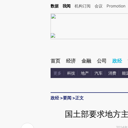
数据
我闻
机构订阅
会议
Promotion
首页
经济
金融
公司
政经
更多
科技
地产
汽车
消费
能
政经
>
要闻
>
正文
国土部要求地方
2014年