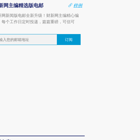
新网主编精选版电邮
样例
新网新闻版电邮全新升级！财新网主编精心编
，每个工作日定时投递，篇篇重磅，可信可
。
订阅
OX的吸金
马航飞行员跨国走私7万
视线｜被称为“蟑螂”的印
让中产们甘
粒摇头丸 尿检体内含3种
度Z世代 用街头抗争将教
秘鲁纳斯
”？
毒品
育部长拱下台
13人遇难
进第四届链博
【商旅对话】华住集团