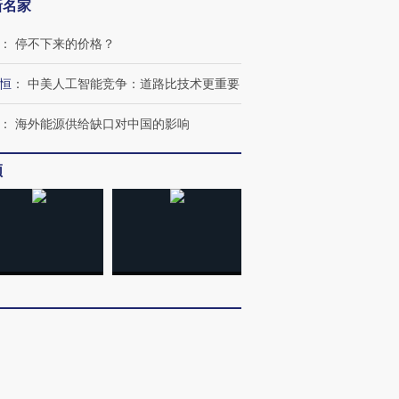
新名家
技“链”接产
【特别呈现】寻找100种
CFO：不靠规模取胜，华
【特别呈
有意思的生活方式·第三对
住三大增长引擎是什么？
有意思的
：
停不下来的价格？
恒
：
中美人工智能竞争：道路比技术更重要
：
海外能源供给缺口对中国的影响
频
客
：
多看少动