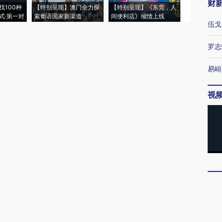
财
找100种
【特别呈现】澳门全力探
【特别呈现】《东莞，人
会，让数智科
式·第一对
索葡语国家新渠道
间便利店》倾情上线
业
伍戈
罗志
易峘
视
博
唐涯