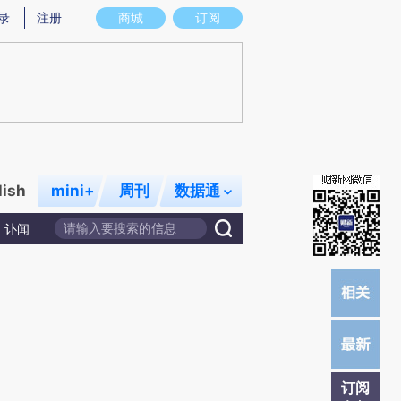
录
注册
商城
订阅
lish
mini+
周刊
数据通
讣闻
订阅