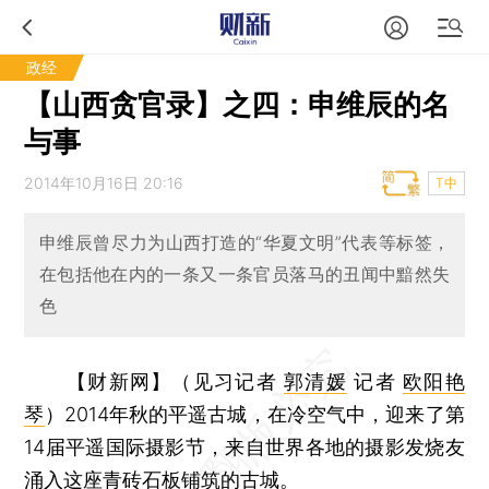
政经
【山西贪官录】之四：申维辰的名
与事
2014年10月16日 20:16
T中
申维辰曾尽力为山西打造的“华夏文明”代表等标签，
在包括他在内的一条又一条官员落马的丑闻中黯然失
色
【财新网】（见习记者
郭清媛
记者
欧阳艳
琴
）
2014年秋的平遥古城，在冷空气中，迎来了第
14届平遥国际摄影节，来自世界各地的摄影发烧友
涌入这座青砖石板铺筑的古城。