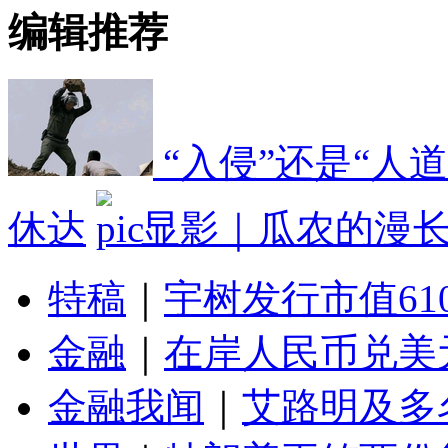
编辑推荐
“入侵”还是“人
休达
显影｜瓜农的漫
特稿
｜
宇树发行市值61
金融
｜
在岸人民币兑美元
金融我闻
｜
艾路明及多