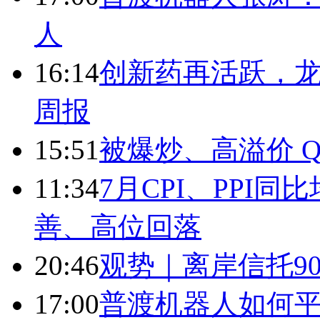
人
16:14
创新药再活跃，
周报
15:51
被爆炒、高溢价 Q
11:34
7月CPI、PPI同
善、高位回落
20:46
观势｜离岸信托9
17:00
普渡机器人如何平