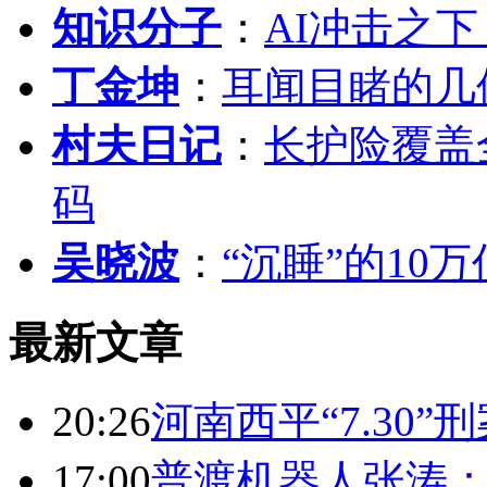
知识分子
：
AI冲击之
丁金坤
：
耳闻目睹的几
村夫日记
：
长护险覆盖
码
吴晓波
：
“沉睡”的10
最新文章
20:26
河南西平“7.30”
17:00
普渡机器人张涛