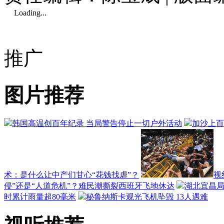
Loading...
推广
图片推荐
韩国高温创百年纪录 当局警告停止一切户外活动
加沙上百
术：是什么让中产们甘心“花钱找虐”？
视
侵”还是“人道危机”？难民潮撕裂西班牙飞地休达
湖北宜昌局
时累计雨量超80毫米
秘鲁纳斯卡观光飞机坠毁 13人遇难