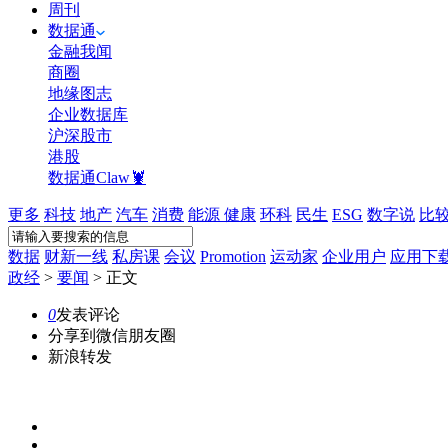
周刊
数据通
金融我闻
商圈
地缘图志
企业数据库
沪深股市
港股
数据通Claw🦞
更多
科技
地产
汽车
消费
能源
健康
环科
民生
ESG
数字说
比
数据
财新一线
私房课
会议
Promotion
运动家
企业用户
应用下
政经
>
要闻
>
正文
0
发表评论
分享到微信朋友圈
新浪转发