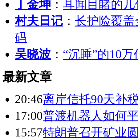
丁金坤
：
耳闻目睹的几
村夫日记
：
长护险覆盖
码
吴晓波
：
“沉睡”的10
最新文章
20:46
离岸信托90天补
17:00
普渡机器人如何平
15:57
特朗普召开矿业圆