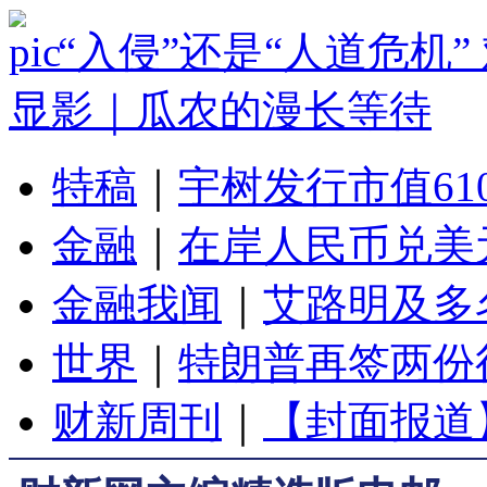
“入侵”还是“人道危机
显影｜瓜农的漫长等待
特稿
｜
宇树发行市值61
金融
｜
在岸人民币兑美元
金融我闻
｜
艾路明及多
世界
｜
特朗普再签两份
财新周刊
｜
【封面报道