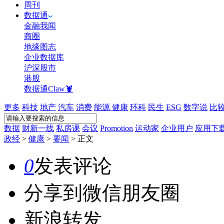
周刊
数据通
金融我闻
商圈
地缘图志
企业数据库
沪深股市
港股
数据通Claw🦞
更多
科技
地产
汽车
消费
能源
健康
环科
民生
ESG
数字说
比
数据
财新一线
私房课
会议
Promotion
运动家
企业用户
应用下
政经
>
健康
>
要闻
>
正文
0
发表评论
分享到微信朋友圈
新浪转发