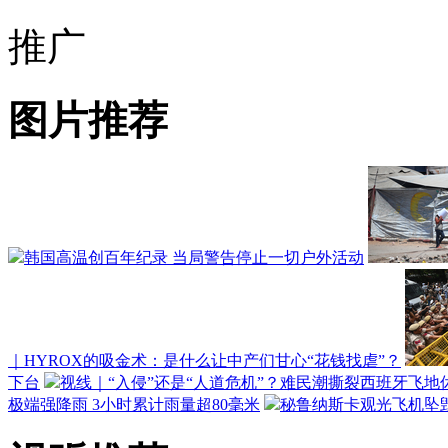
推广
图片推荐
韩国高温创百年纪录 当局警告停止一切户外活动
｜HYROX的吸金术：是什么让中产们甘心“花钱找虐”？
下台
视线｜“入侵”还是“人道危机”？难民潮撕裂西班牙飞地
极端强降雨 3小时累计雨量超80毫米
秘鲁纳斯卡观光飞机坠毁