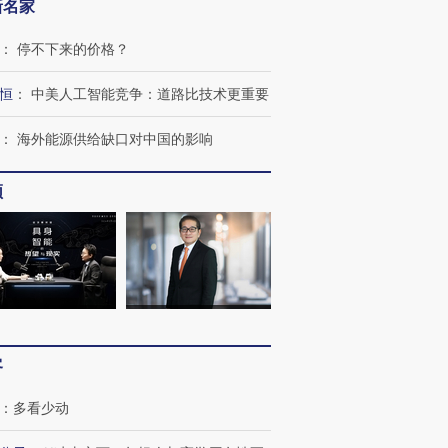
新名家
：
停不下来的价格？
恒
：
中美人工智能竞争：道路比技术更重要
：
海外能源供给缺口对中国的影响
频
客
：
多看少动