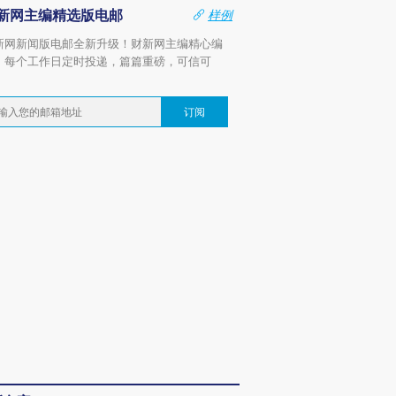
新网主编精选版电邮
样例
新网新闻版电邮全新升级！财新网主编精心编
，每个工作日定时投递，篇篇重磅，可信可
。
订阅
”还是“人道危
湖北宜昌局部短时降雨
哈尔滨遭遇短时极端强降
一周天下
撕裂西班牙
128毫米 紧急转移近
雨 3小时累计雨量超80毫
枪杀8人
4000人
米
民涌入西
进第四届链博
【商旅对话】华住集团
技“链”接产
【特别呈现】寻找100种
CFO：不靠规模取胜，华
【特别呈
有意思的生活方式·第三对
住三大增长引擎是什么？
有意思的