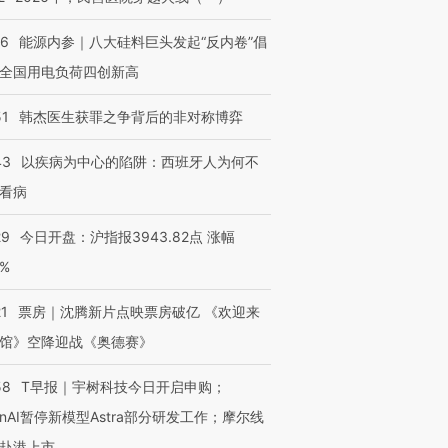
06
能源内参｜八大硅料巨头发起“反内卷”倡
全国用电负荷四创新高
51
韩杰医生获罪之争背后的非对称博弈
43
以疾病为中心的陷阱：西班牙人为何不
看病
29
今日开盘：沪指报3943.82点 涨幅
0%
21
票房｜沈腾新片点映票房破亿 《欢迎来
馆》空降迎战《奥德赛》
58
T早报｜宇树科技今日开启申购；
enAI暂停新模型Astra部分研发工作；摩尔线
赴港上市