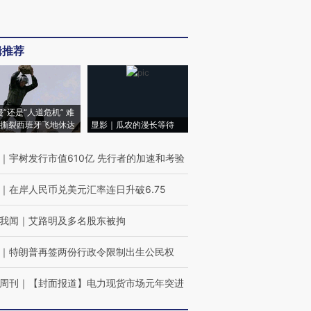
辑推荐
侵”还是“人道危机” 难
撕裂西班牙飞地休达
显影｜瓜农的漫长等待
｜
宇树发行市值610亿 先行者的加速和考验
｜
在岸人民币兑美元汇率连日升破6.75
我闻
｜
艾路明及多名股东被拘
｜
特朗普再签两份行政令限制出生公民权
周刊
｜
【封面报道】电力现货市场元年突进