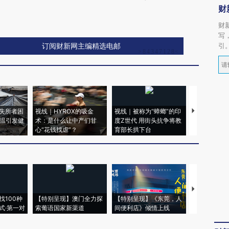
财
财
写
引
订阅财新网主编精选电邮
失所者困
视线｜HYROX的吸金
视线｜被称为“蟑螂”的印
视线｜“入侵
高温引发健
术：是什么让中产们甘
度Z世代 用街头抗争将教
机”？难民潮
心“花钱找虐”？
育部长拱下台
飞地休达
【推广】走
找100种
【特别呈现】澳门全力探
【特别呈现】《东莞，人
会，让数智科
式·第一对
索葡语国家新渠道
间便利店》倾情上线
业