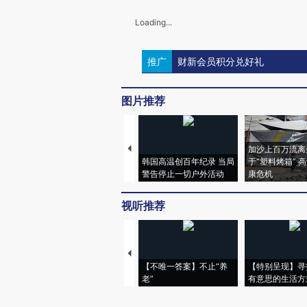
Loading...
推广
财新会员积分兑好礼
图片推荐
加沙上百万流离
韩国高温创百年纪录 当局
于“塑料烤箱” 
警告停止一切户外活动
康危机
视听推荐
【不唯一答案】不止“养
【特别呈现】寻
老”
有意思的生活方