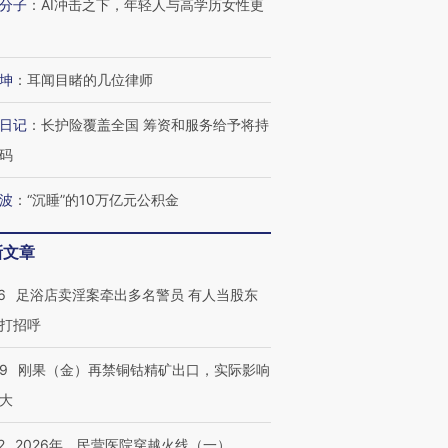
分子
：
AI冲击之下，年轻人与高学历女性更
坤
：
耳闻目睹的几位律师
日记
：
长护险覆盖全国 筹资和服务给予将持
码
波
：
“沉睡”的10万亿元公积金
新文章
6
足浴店卖淫案牵出多名警员 有人当股东
打招呼
09
刚果（金）再禁铜钴精矿出口，实际影响
大
2
2026年，民营医院穿越火线（一）