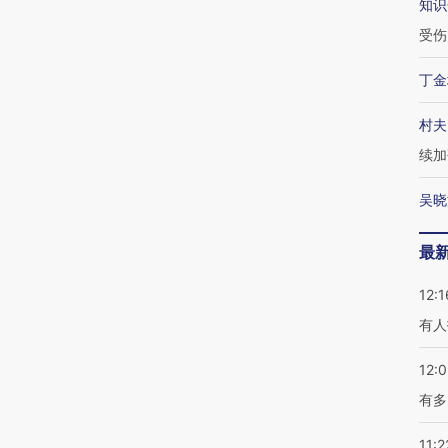
知识
受伤
丁金
村夫
续加
吴晓
最
12:1
有人
12:
有多
11:2