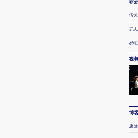
财
伍戈
罗志
易峘
视
博
唐涯