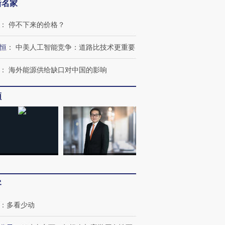
新名家
：
停不下来的价格？
恒
：
中美人工智能竞争：道路比技术更重要
跨国走私7万
视线｜被称为“蟑螂”的印
视线｜“入侵”还是“人道危
检体内含3种
度Z世代 用街头抗争将教
机”？难民潮撕裂西班牙
秘鲁纳斯
：
海外能源供给缺口对中国的影响
育部长拱下台
飞地休达
13人遇难
频
进第四届链博
【商旅对话】华住集团
技“链”接产
【特别呈现】寻找100种
CFO：不靠规模取胜，华
【特别呈
有意思的生活方式·第三对
住三大增长引擎是什么？
有意思的
客
：
多看少动