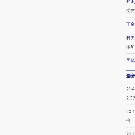
知识
受伤
丁金
村夫
续加
吴晓
最
21:
2.
20:
倍
20:1