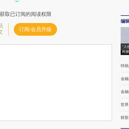
获取已订阅的阅读权限
编
员
订阅/会员升级
文
“入
民潮
特稿
金融
金融
世界
财新