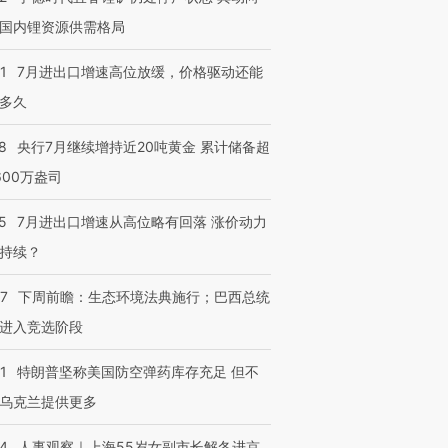
国内锂资源供需格局
1
7月进出口增速高位放缓，价格驱动还能
多久
8
央行7月继续增持近20吨黄金 累计储备超
600万盎司
5
7月进出口增速从高位略有回落 涨价动力
持续？
07
下周前瞻：生态环境法典施行；巴西总统
进入竞选阶段
1
特朗普坚称美国防空弹药库存充足 但不
乌克兰提供更多
24
人事观察｜上海55岁女副市长解冬进京