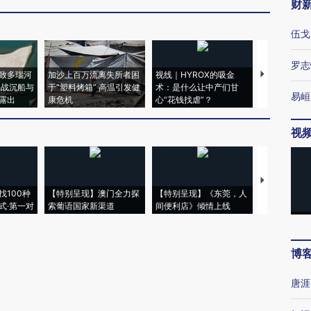
财
伍戈
罗志
致多瑙河
加沙上百万流离失所者困
视线｜HYROX的吸金
马航飞行员
二战沉船与
于“塑料烤箱” 高温引发健
术：是什么让中产们甘
粒摇头丸 尿
易峘
露出
康危机
心“花钱找虐”？
毒品
视
【推广】走
找100种
【特别呈现】澳门全力探
【特别呈现】《东莞，人
会，让数智科
式·第一对
索葡语国家新渠道
间便利店》倾情上线
业
博
唐涯