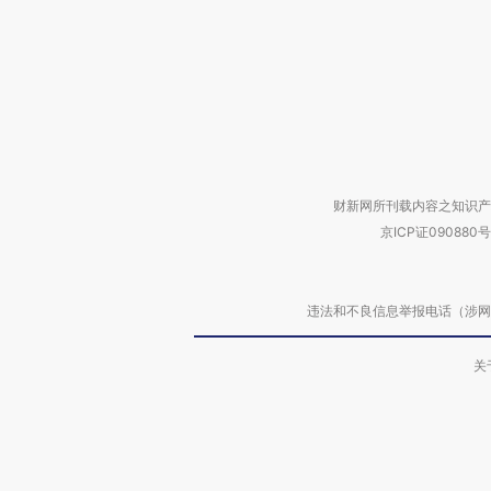
财新网所刊载内容之知识产
京ICP证090880号
违法和不良信息举报电话（涉网络暴力有
关