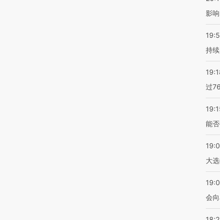
影响
19:5
持续
19:1
过7
19:1
能否
19:
大选
19:0
会向
18: