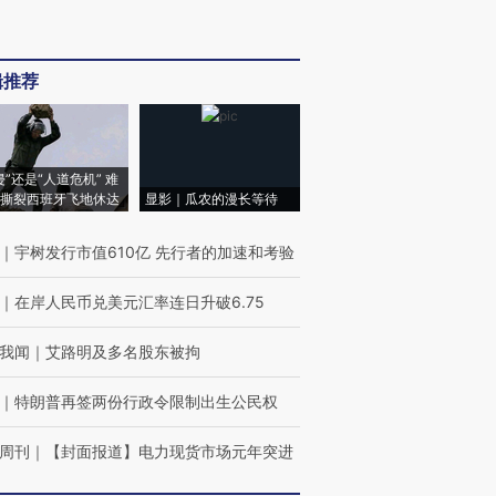
辑推荐
侵”还是“人道危机” 难
撕裂西班牙飞地休达
显影｜瓜农的漫长等待
｜
宇树发行市值610亿 先行者的加速和考验
｜
在岸人民币兑美元汇率连日升破6.75
我闻
｜
艾路明及多名股东被拘
｜
特朗普再签两份行政令限制出生公民权
周刊
｜
【封面报道】电力现货市场元年突进