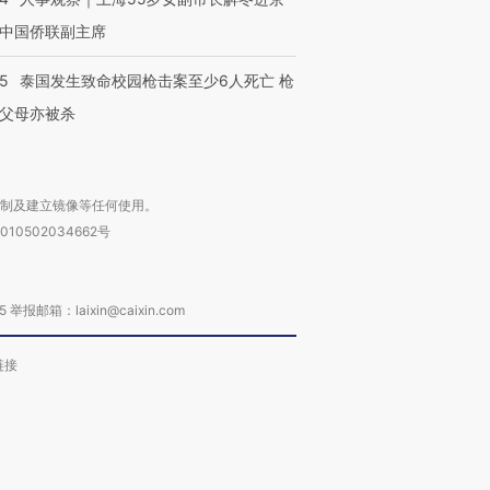
中国侨联副主席
45
泰国发生致命校园枪击案至少6人死亡 枪
父母亦被杀
复制及建立镜像等任何使用。
010502034662号
箱：laixin@caixin.com
链接