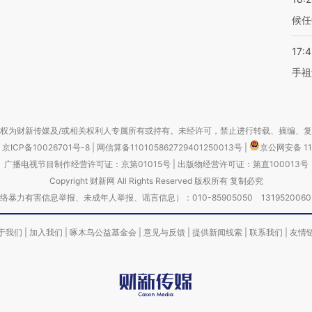
候任
17:
手祖
权为财新传媒及/或相关权利人专属所有或持有。未经许可，禁止进行转载、摘编、
京ICP备10026701号-8
|
网信算备110105862729401250013号
|
京公网安备 11
广播电视节目制作经营许可证：京第01015号
|
出版物经营许可证：第直100013号
Copyright 财新网 All Rights Reserved 版权所有 复制必究
害信息举报、未成年人举报、谣言信息）：010-85905050 13195200605 举报邮
于我们
|
加入我们
|
啄木鸟公益基金会
|
意见与反馈
|
提供新闻线索
|
联系我们
|
友情