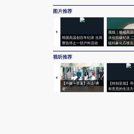
图片推荐
视线｜极端高温
韩国高温创百年纪录 当局
水位跌破纪录 
警告停止一切户外活动
猛犸象化石接连
视听推荐
【不唯一答案】不止“养
【特别呈现】寻
老”
有意思的生活方