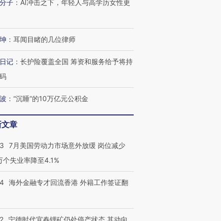
分子
：
AI冲击之下，年轻人与高学历女性更
坤
：
耳闻目睹的几位律师
日记
：
长护险覆盖全国 筹资和服务给予将持
码
波
：
“沉睡”的10万亿元公积金
新文章
43
7月美国劳动力市场意外放缓 岗位减少
3万个失业率降至4.1%
14
海外金融专才回流香港 外籍工作签证翻
2
宁德时代宜春锂矿仍处停产状态 其动向