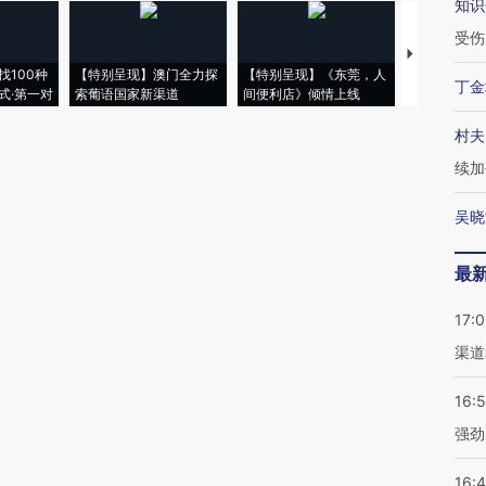
知识
受伤
【推广】走
找100种
【特别呈现】澳门全力探
【特别呈现】《东莞，人
会，让数智科
丁金
式·第一对
索葡语国家新渠道
间便利店》倾情上线
业
村夫
续加
吴晓
最
17:
渠道
16:
强劲
16: