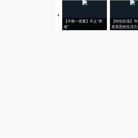
【不唯一答案】不止“养
【特别呈现】寻
老”
有意思的生活方