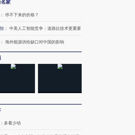
新名家
：
停不下来的价格？
恒
：
中美人工智能竞争：道路比技术更重要
：
海外能源供给缺口对中国的影响
频
跨国走私7万
视线｜HYROX的吸金
视线｜被
客
检体内含3种
术：是什么让中产们甘
泽连斯基密集出访美英 索
度Z世代
心“花钱找虐”？
要防空导弹“救急”
育部长拱
：
多看少动