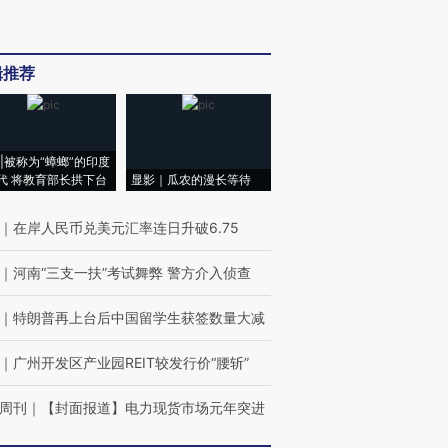
辑推荐
|被称为“蟑螂”的印度
代 将教育部长拱下台
显影｜瓜农的漫长等待
｜
在岸人民币兑美元汇率连日升破6.75
｜
河南“三支一扶”考试舞弊 警方介入侦查
｜
特朗普再上台后中国留学生获签数量大减
｜
广州开发区产业园REIT较发行价“腰斩”
周刊
｜
【封面报道】电力现货市场元年突进