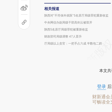
相关报道
陕西对“不符保外就医”5名原厅局级罪犯重新收监
中央网信办副局级干部高剑云被双开
陕西5名原厅局级罪犯被重新收监
财政部司局级调整 47人晋升
厅局级以上贪官：一把手占六成 半数包二奶
本文共
登录
后
财新通会
可畅读全