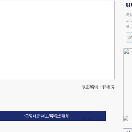
财
财
写
引
版面编辑：郭艳涛
订阅财新网主编精选电邮