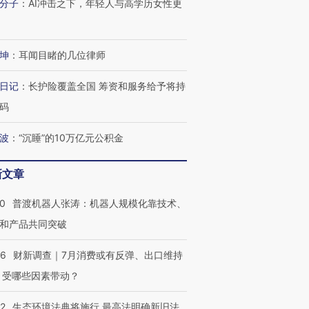
分子
：
AI冲击之下，年轻人与高学历女性更
进第四届链博
【商旅对话】华住集团
技“链”接产
【特别呈现】寻找100种
CFO：不靠规模取胜，华
【特别呈
坤
：
耳闻目睹的几位律师
有意思的生活方式·第三对
住三大增长引擎是什么？
有意思的
日记
：
长护险覆盖全国 筹资和服务给予将持
码
波
：
“沉睡”的10万亿元公积金
新文章
00
普渡机器人张涛：机器人规模化靠技术、
和产品共同突破
56
财新调查｜7月消费或有反弹、出口维持
 受哪些因素带动？
42
生态环境法典将施行 最高法明确新旧法