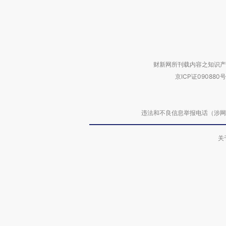
财新网所刊载内容之知识产
京ICP证090880号
违法和不良信息举报电话（涉网络暴力有
关