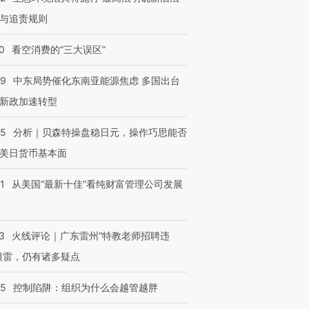
与追责规则
0
看空消费的“三大误区”
59
中东局势催化东南亚能源焦虑 多国出台
新政加速转型
05
分析｜贝森特操盘稳日元，操作巧思能否
美日货币基本面
1
从美国“最新十佳”看纯财富管理公司发展
3
火线评论｜广东雷州“特教老师招聘违
很雷，仍有诸多疑点
05
控制陷阱：组织为什么会越管越胖