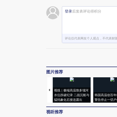
登录
后发表评论得积分
评论仅代表网友个人观点，不代表财
图片推荐
视线｜极端高温致多瑙河
水位跌破纪录 二战沉船与
韩国高温创百年
猛犸象化石接连露出
警告停止一切户
视听推荐