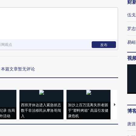
财
伍戈
罗志
易峘
新网观点
发布
视
本篇文章暂无评论
西班牙休达进入紧急状态
加沙上百万流离失所者困
马航飞行员
博
纪录 当局
数千非法移民从摩洛哥闯
于“塑料烤箱” 高温引发健
粒摇头丸 尿
外活动
入
康危机
毒品
唐涯