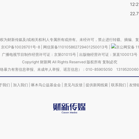
12:2
22.
权为财新传媒及/或相关权利人专属所有或持有。未经许可，禁止进行转载、摘编、
京ICP备10026701号-8
|
网信算备110105862729401250013号
|
京公网安备 11
广播电视节目制作经营许可证：京第01015号
|
出版物经营许可证：第直100013号
Copyright 财新网 All Rights Reserved 版权所有 复制必究
害信息举报、未成年人举报、谣言信息）：010-85905050 13195200605 举报邮
于我们
|
加入我们
|
啄木鸟公益基金会
|
意见与反馈
|
提供新闻线索
|
联系我们
|
友情