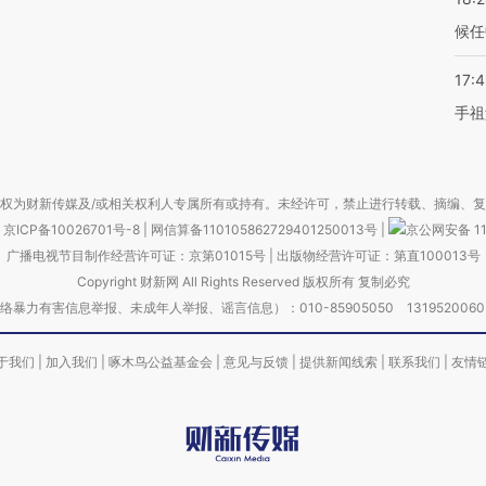
候任
17:
手祖
权为财新传媒及/或相关权利人专属所有或持有。未经许可，禁止进行转载、摘编、
京ICP备10026701号-8
|
网信算备110105862729401250013号
|
京公网安备 11
广播电视节目制作经营许可证：京第01015号
|
出版物经营许可证：第直100013号
Copyright 财新网 All Rights Reserved 版权所有 复制必究
害信息举报、未成年人举报、谣言信息）：010-85905050 13195200605 举报邮
于我们
|
加入我们
|
啄木鸟公益基金会
|
意见与反馈
|
提供新闻线索
|
联系我们
|
友情