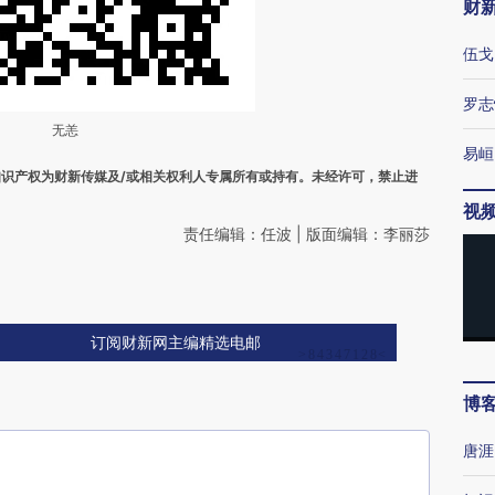
财
伍戈
罗志
无恙
易峘
之知识产权为财新传媒及/或相关权利人专属所有或持有。未经许可，禁止进
视
责任编辑：任波 | 版面编辑：李丽莎
订阅财新网主编精选电邮
博
唐涯