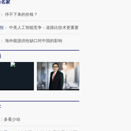
新名家
：
停不下来的价格？
恒
：
中美人工智能竞争：道路比技术更重要
：
海外能源供给缺口对中国的影响
频
客
：
多看少动