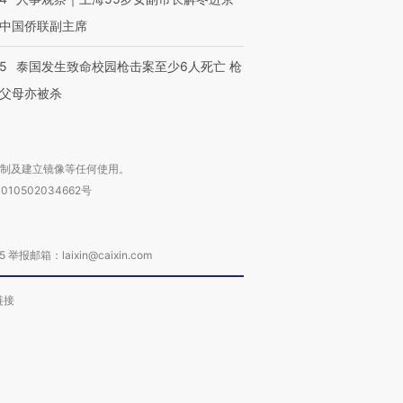
中国侨联副主席
45
泰国发生致命校园枪击案至少6人死亡 枪
父母亦被杀
复制及建立镜像等任何使用。
010502034662号
箱：laixin@caixin.com
链接