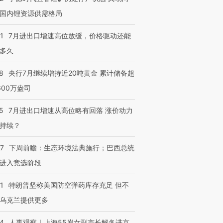
有意思的生活方式·第三对
住三大增长引擎是什么？
有意思的
国内锂资源供需格局
1
7月进出口增速高位放缓，价格驱动还能
多久
8
央行7月继续增持近20吨黄金 累计储备超
600万盎司
5
7月进出口增速从高位略有回落 涨价动力
持续？
07
下周前瞻：生态环境法典施行；巴西总统
进入竞选阶段
1
特朗普坚称美国防空弹药库存充足 但不
乌克兰提供更多
24
人事观察｜上海55岁女副市长解冬进京