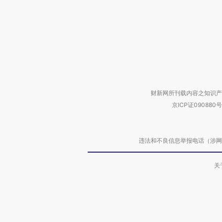
财新网所刊载内容之知识产
京ICP证090880号
违法和不良信息举报电话（涉网络暴力有
关