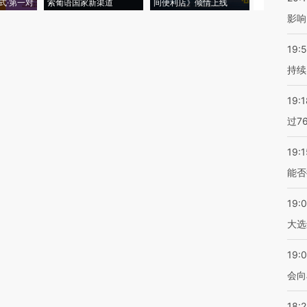
式·第一对
索葡语国家新渠道
间便利店》倾情上线
业
影响
19:5
持续
19:1
过7
19:1
能否
19:
大选
19:0
会向
18: