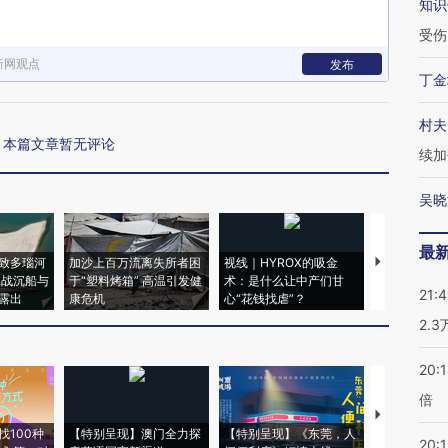
知识
受伤
新网观点
发布
丁金
村夫
本篇文章暂无评论
续加
吴晓
最
致多瑙河
加沙上百万流离失所者困
视线｜HYROX的吸金
马航飞行员
二战沉船与
于“塑料烤箱” 高温引发健
术：是什么让中产们甘
粒摇头丸 尿
21:
露出
康危机
心“花钱找虐”？
毒品
2.
20:
倍
【推广】走
找100种
【特别呈现】澳门全力探
【特别呈现】《东莞，人
会，让数智科
20:1