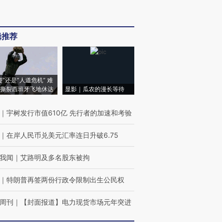
辑推荐
侵”还是“人道危机” 难
撕裂西班牙飞地休达
显影｜瓜农的漫长等待
｜
宇树发行市值610亿 先行者的加速和考验
｜
在岸人民币兑美元汇率连日升破6.75
我闻
｜
艾路明及多名股东被拘
｜
特朗普再签两份行政令限制出生公民权
周刊
｜
【封面报道】电力现货市场元年突进