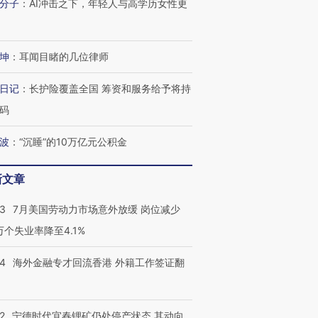
分子
：
AI冲击之下，年轻人与高学历女性更
坤
：
耳闻目睹的几位律师
日记
：
长护险覆盖全国 筹资和服务给予将持
码
波
：
“沉睡”的10万亿元公积金
新文章
跨国走私7万
视线｜被称为“蟑螂”的印
视线｜“入侵”还是“人道危
检体内含3种
度Z世代 用街头抗争将教
机”？难民潮撕裂西班牙
秘鲁纳斯
43
7月美国劳动力市场意外放缓 岗位减少
育部长拱下台
飞地休达
13人遇难
3万个失业率降至4.1%
14
海外金融专才回流香港 外籍工作签证翻
进第四届链博
【商旅对话】华住集团
技“链”接产
【特别呈现】寻找100种
CFO：不靠规模取胜，华
【特别呈
2
宁德时代宜春锂矿仍处停产状态 其动向