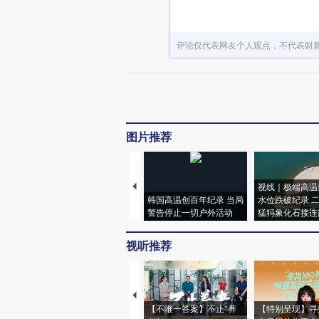
评论仅代表网友个人观点，不代表财
图片推荐
视线｜极端高温
韩国高温创百年纪录 当局
水位跌破纪录 
警告停止一切户外活动
猛犸象化石接连
视听推荐
【不唯一答案】不止“养
【特别呈现】寻