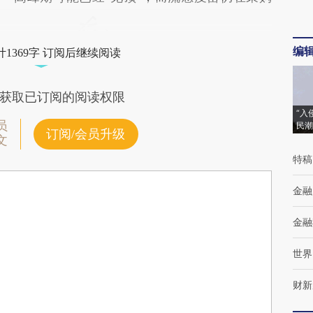
编
1369字 订阅后继续阅读
获取已订阅的阅读权限
“入
员
民潮
订阅/会员升级
文
特稿
金融
金融
世界
财新