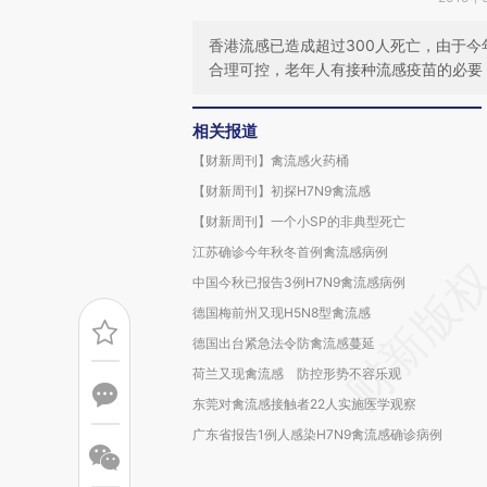
香港流感已造成超过300人死亡，由于
合理可控，老年人有接种流感疫苗的必要
相关报道
【财新周刊】禽流感火药桶
【财新周刊】初探H7N9禽流感
【财新周刊】一个小SP的非典型死亡
江苏确诊今年秋冬首例禽流感病例
中国今秋已报告3例H7N9禽流感病例
德国梅前州又现H5N8型禽流感
德国出台紧急法令防禽流感蔓延
荷兰又现禽流感 防控形势不容乐观
东莞对禽流感接触者22人实施医学观察
广东省报告1例人感染H7N9禽流感确诊病例