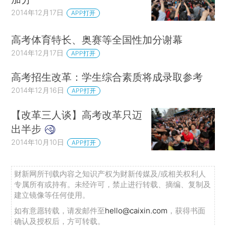
2014年12月17日
APP打开
高考体育特长、奥赛等全国性加分谢幕
2014年12月17日
APP打开
高考招生改革：学生综合素质将成录取参考
2014年12月16日
APP打开
【改革三人谈】高考改革只迈
出半步
2014年10月10日
APP打开
财新网所刊载内容之知识产权为财新传媒及/或相关权利人
专属所有或持有。未经许可，禁止进行转载、摘编、复制及
建立镜像等任何使用。
如有意愿转载，请发邮件至
hello@caixin.com
，获得书面
确认及授权后，方可转载。