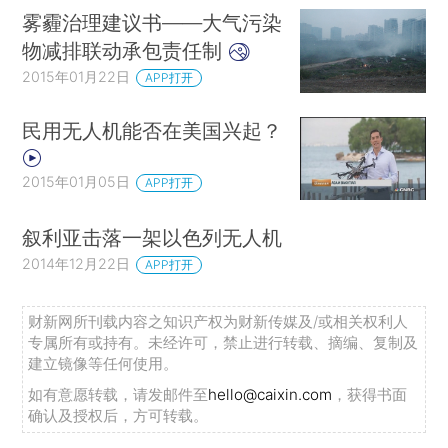
雾霾治理建议书——大气污染
物减排联动承包责任制
2015年01月22日
APP打开
民用无人机能否在美国兴起？
2015年01月05日
APP打开
叙利亚击落一架以色列无人机
2014年12月22日
APP打开
财新网所刊载内容之知识产权为财新传媒及/或相关权利人
专属所有或持有。未经许可，禁止进行转载、摘编、复制及
建立镜像等任何使用。
如有意愿转载，请发邮件至
hello@caixin.com
，获得书面
确认及授权后，方可转载。