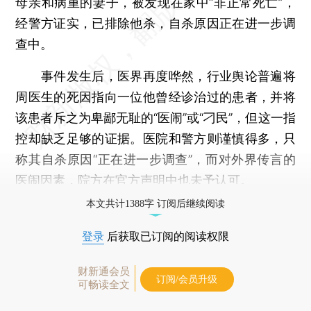
母亲和病重的妻子，被发现在家中“非正常死亡”，
经警方证实，已排除他杀，自杀原因正在进一步调
查中。
事件发生后，医界再度哗然，行业舆论普遍将
周医生的死因指向一位他曾经诊治过的患者，并将
该患者斥之为卑鄙无耻的“医闹”或“刁民”，但这一指
控却缺乏足够的证据。医院和警方则谨慎得多，只
称其自杀原因“正在进一步调查”，而对外界传言的
医闹因素，院方在官方声明中也未予认可。
本文共计1388字 订阅后继续阅读
登录
后获取已订阅的阅读权限
财新通会员
订阅/会员升级
可畅读全文