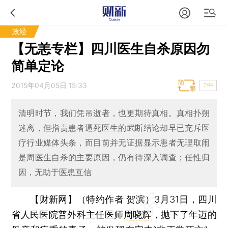
政经
【无恙专栏】四川医生自杀原因勿
简单定论
2015年04月05日 15:33
T中
清明时节，我们凭吊逝者，也更期待真相。真相扑朔
迷离，但指责患者逼死医生的武断结论却早已充斥医
疗行业媒体头条，而目前并无证据显示患者无理取闹
是周医生自杀的主要原因，仍有待深入调查；任性归
因，无助于医患互信
【财新网】（特约作者 贺滨）
3月31日，四川
省人民医院普外科主任医师
周晓辉
，抛下了年迈的