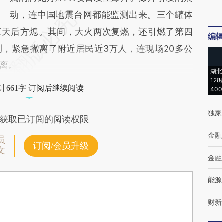
动，连中国地震台网都能监测出来。三个罐体
三天后方熄。其间，大火两次复燃，还引燃了第四
编
，紧急撤离了附近居民近3万人，连现场20多公
离。
湖北
12
计661字 订阅后继续阅读
40
独家
获取已订阅的阅读权限
金融
员
订阅/会员升级
文
金融
能源
财新