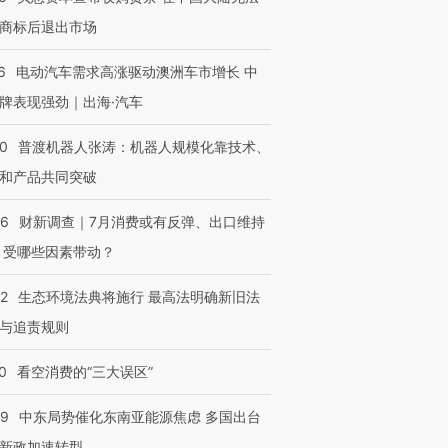
商标后退出市场
6
电动汽车需求高涨驱动澳洲车市增长 中
牌表现强劲｜出海·汽车
00
普渡机器人张涛：机器人规模化靠技术、
和产品共同突破
56
财新调查｜7月消费或有反弹、出口维持
 受哪些因素带动？
42
生态环境法典将施行 最高法明确新旧法
与追责规则
0
看空消费的“三大误区”
59
中东局势催化东南亚能源焦虑 多国出台
新政加速转型