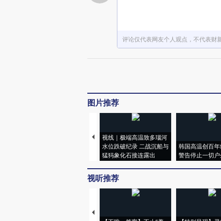
评论仅代表网友个人观点，不代表财
图片推荐
视线｜极端高温致多瑙河
水位跌破纪录 二战沉船与
韩国高温创百年
猛犸象化石接连露出
警告停止一切户
视听推荐