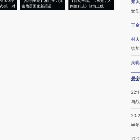
找100种
【特别呈现】澳门全力探
【特别呈现】《东莞，人
会，让数智科
知识
式·第一对
索葡语国家新渠道
间便利店》倾情上线
业
受伤
丁金
村夫
续加
吴晓
最
22:1
与战
20:
半年
17:2