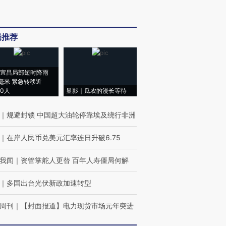
辑推荐
宜昌局部短时降雨
8毫米 紧急转移近
00人
显影｜瓜农的漫长等待
｜
规避封锁 中国超大油轮停靠埃及绕行非洲
｜
在岸人民币兑美元汇率连日升破6.75
我闻
｜
资管掌舵人更替 百年人寿僵局何解
｜
多国出台光伏新政加速转型
周刊
｜
【封面报道】电力现货市场元年突进