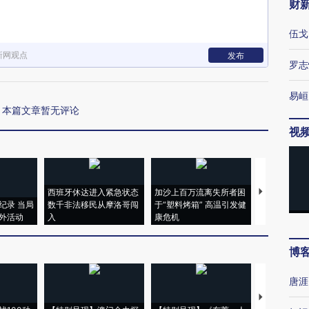
财
伍戈
新网观点
发布
罗志
易峘
本篇文章暂无评论
视
西班牙休达进入紧急状态
加沙上百万流离失所者困
视线｜HYR
纪录 当局
数千非法移民从摩洛哥闯
于“塑料烤箱” 高温引发健
术：是什么
外活动
入
康危机
心“花钱找虐
博
唐涯
【推广】走