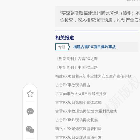
“要深刻吸取福建漳州腾龙芳烃（漳州）有
位检查，深入排查治理隐患，推动产业安
相关报道
专题
福建古雷PX项目爆炸事故
【财新周刊】古雷PX之谶
【财新周刊】中国PX出路
福建PX项目着火初步定性为安全生产责任事故
古雷PX事故现场目击
古雷px事故大火9日凌晨被扑灭
古雷PX项目第四个罐体燃烧
古雷PX事故现场再复燃 大量村民撤离
古雷PX爆炸现场再次复燃
魏飞：PX爆炸突显监管困局
古雷PX项目爆炸系漏油引发