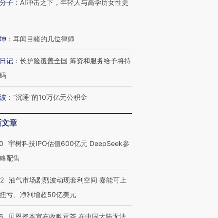
技“链”接产
【特别呈现】寻找100种
CFO：不靠规模取胜，华
【特别呈
分子
：
AI冲击之下，年轻人与高学历女性更
有意思的生活方式·第三对
住三大增长引擎是什么？
有意思的
坤
：
耳闻目睹的几位律师
日记
：
长护险覆盖全国 筹资和服务给予将持
码
波
：
“沉睡”的10万亿元公积金
新文章
0
宇树科技IPO估值600亿元 DeepSeek参
略配售
22
油气市场剧烈波动现套利空间 嘉能可上
扭亏、净利增超50亿美元
6
贝恩资本宣布收购贡茶 在中国大陆无法