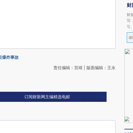
财
财
写
引
目爆炸事故
责任编辑：宫靖 | 版面编辑：王永
订阅财新网主编精选电邮