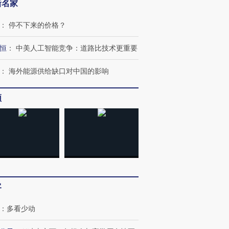
新名家
：
停不下来的价格？
恒
：
中美人工智能竞争：道路比技术更重要
：
海外能源供给缺口对中国的影响
频
OX的吸金
马航飞行员跨国走私7万
视线｜被称为“蟑螂”的印
让中产们甘
粒摇头丸 尿检体内含3种
度Z世代 用街头抗争将教
秘鲁纳斯
”？
毒品
育部长拱下台
13人遇难
客
：
多看少动
进第四届链博
【商旅对话】华住集团