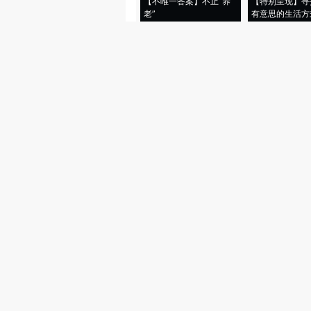
【不唯一答案】不止“养
【特别呈现】寻
老”
有意思的生活方