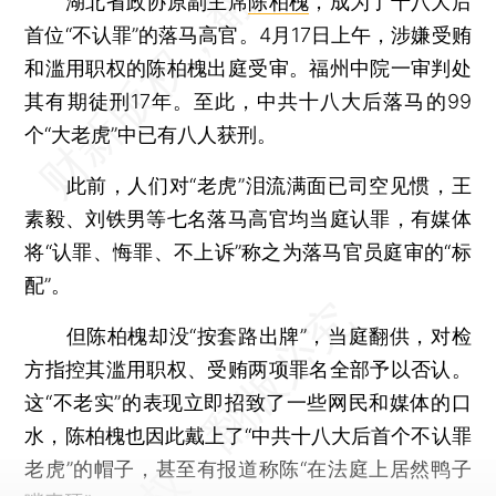
湖北省政协原副主席
陈柏槐
，成为了十八大后
首位“不认罪”的落马高官。4月17日上午，涉嫌受贿
和滥用职权的陈柏槐出庭受审。福州中院一审判处
其有期徒刑17年。至此，中共十八大后落马的99
个“大老虎”中已有八人获刑。
此前，人们对“老虎”泪流满面已司空见惯，王
素毅、刘铁男等七名落马高官均当庭认罪，有媒体
将“认罪、悔罪、不上诉”称之为落马官员庭审的“标
配”。
但陈柏槐却没“按套路出牌”，当庭翻供，对检
方指控其滥用职权、受贿两项罪名全部予以否认。
这“不老实”的表现立即招致了一些网民和媒体的口
水，陈柏槐也因此戴上了“中共十八大后首个不认罪
老虎”的帽子，甚至有报道称陈“在法庭上居然鸭子