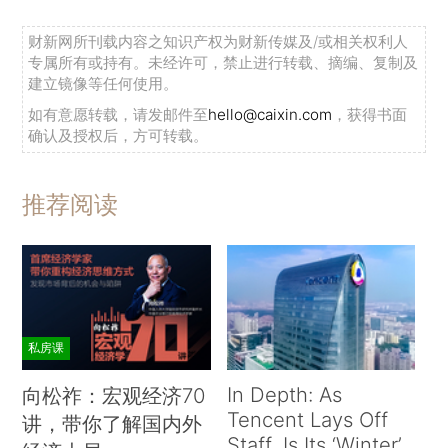
财新网所刊载内容之知识产权为财新传媒及/或相关权利人
专属所有或持有。未经许可，禁止进行转载、摘编、复制及
建立镜像等任何使用。
如有意愿转载，请发邮件至
hello@caixin.com
，获得书面
确认及授权后，方可转载。
推荐阅读
私房课
In Depth: As
向松祚：宏观经济70
Tencent Lays Off
讲，带你了解国内外
Staff, Is Its ‘Winter’