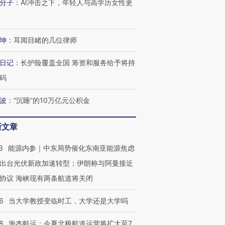
分子
：
AI冲击之下，年轻人与高学历女性更
坤
：
耳闻目睹的几位律师
日记
：
长护险覆盖全国 筹资和服务给予将持
码
波
：
“沉睡”的10万亿元公积金
新文章
3
能源内参｜中东局势催化东南亚能源焦虑
出台光伏新政加速转型；伊朗称与阿曼接近
协议 海峡现有两条航道将关闭
6
当大学教授变临时工，大学还是大学吗
8
海杰航运：今夏北极航道运营将扩大至7