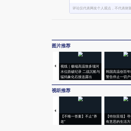
评论仅代表网友个人观点，不代表财
图片推荐
视线｜极端高温致多瑙河
水位跌破纪录 二战沉船与
韩国高温创百年
猛犸象化石接连露出
警告停止一切户
视听推荐
【不唯一答案】不止“养
【特别呈现】寻
老”
有意思的生活方