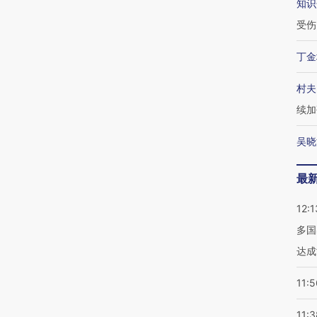
知识
受伤
丁金
村夫
续加
吴晓
最
12:1
多国
达成
11:5
11:3