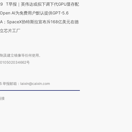
29
T早报｜英伟达或拟下调下代GPU显存配
Open AI为免费用户默认提供GPT-5.6
NA；SpaceX协特斯拉宣布斥168亿美元在德
立芯片工厂
复制及建立镜像等任何使用。
010502034662号
箱：laixin@caixin.com
链接