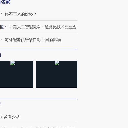
新名家
：
停不下来的价格？
恒
：
中美人工智能竞争：道路比技术更重要
：
海外能源供给缺口对中国的影响
频
OX的吸金
马航飞行员跨国走私7万
视线｜被称为“蟑螂”的印
让中产们甘
粒摇头丸 尿检体内含3种
度Z世代 用街头抗争将教
秘鲁纳斯
”？
毒品
育部长拱下台
13人遇难
客
进第四届链博
【商旅对话】华住集团
技“链”接产
【特别呈现】寻找100种
CFO：不靠规模取胜，华
【特别呈
：
多看少动
有意思的生活方式·第三对
住三大增长引擎是什么？
有意思的