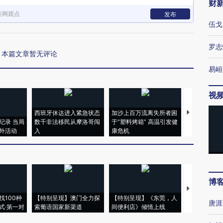
财
新网观点
发布
伍戈
罗志
本篇文章暂无评论
易峘
视
西班牙休达进入紧急状态
加沙上百万流离失所者困
视线｜HYR
纪录 当局
数千非法移民从摩洛哥闯
于“塑料烤箱” 高温引发健
术：是什么
外活动
入
康危机
心“花钱找虐
博
【推广】走
找100种
【特别呈现】澳门全力探
【特别呈现】《东莞，人
会，让数智科
唐涯
式·第一对
索葡语国家新渠道
间便利店》倾情上线
业