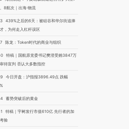
、8航次｜出海·物流
53
439%之后的6天：被硅谷和华尔街追捧
才，为何走入杠杆误区
07
陈龙：Token时代的商业与组织
50
特稿｜国航原党委书记樊澄受贿3847万
审待宣判 否认大多数指控
29
今日开盘：沪指报3896.49点 跌幅
0%
24
蓄势突破后的黄金
51
特稿｜宇树发行市值610亿 先行者的加
考验