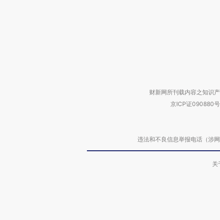
财新网所刊载内容之知识产
京ICP证090880号
违法和不良信息举报电话（涉网络暴力有
关