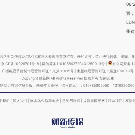
08:
置；
LU
州建
权为财新传媒及/或相关权利人专属所有或持有。未经许可，禁止进行转载、摘编、
京ICP备10026701号-8
|
网信算备110105862729401250013号
|
京公网安备 11
广播电视节目制作经营许可证：京第01015号
|
出版物经营许可证：第直100013号
Copyright 财新网 All Rights Reserved 版权所有 复制必究
害信息举报、未成年人举报、谣言信息）：010-85905050 13195200605 举报邮
于我们
|
加入我们
|
啄木鸟公益基金会
|
意见与反馈
|
提供新闻线索
|
联系我们
|
友情