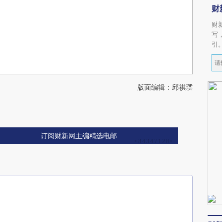
财
财
写
引
版面编辑：邱祺璞
订阅财新网主编精选电邮