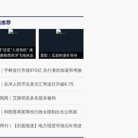
辑推荐
侵”还是“人道危机” 难
撕裂西班牙飞地休达
显影｜瓜农的漫长等待
｜
宇树发行市值610亿 先行者的加速和考验
｜
在岸人民币兑美元汇率连日升破6.75
我闻
｜
艾路明及多名股东被拘
｜
特朗普再签两份行政令限制出生公民权
周刊
｜
【封面报道】电力现货市场元年突进