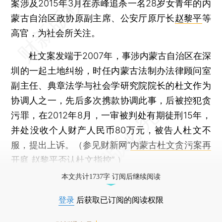
案涉及2015年3月在赤峰追杀一名28岁女青年的内
蒙古自治区政协原副主席、公安厅原厅长
赵黎平
等
高官，为社会所关注。
杜文案发端于2007年，事涉内蒙古自治区在深
圳的一起土地纠纷，时任内蒙古法制办法律顾问室
副主任、典章法学与社会学研究院院长的杜文作为
协调人之一，先后多次携款协调此事，后被控犯贪
污罪，在2012年8月，一审被判处有期徒刑15年，
并处没收个人财产人民币80万元，被告人杜文不
服，提出上诉。（参见财新网“
内蒙古杜文贪污案再
开庭 赵黎平否认杜文指控
” ）
本文共计1737字 订阅后继续阅读
登录
后获取已订阅的阅读权限