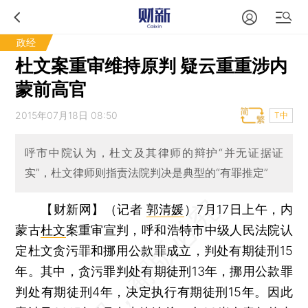
政经
杜文案重审维持原判 疑云重重涉内
蒙前高官
2015年07月18日 08:50
T中
呼市中院认为，杜文及其律师的辩护“并无证据证
实”，杜文律师则指责法院判决是典型的“有罪推定”
【财新网】（记者
郭清媛
）
7月17日上午，内
蒙古
杜文
案重审宣判，呼和浩特市中级人民法院认
定杜文贪污罪和挪用公款罪成立，判处有期徒刑15
年。其中，贪污罪判处有期徒刑13年，挪用公款罪
判处有期徒刑4年，决定执行有期徒刑15年。因此