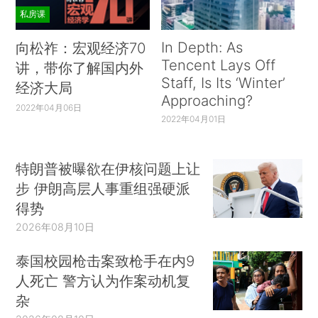
私房课
In Depth: As
向松祚：宏观经济70
Tencent Lays Off
讲，带你了解国内外
Staff, Is Its ‘Winter’
经济大局
Approaching?
2022年04月06日
2022年04月01日
特朗普被曝欲在伊核问题上让
步 伊朗高层人事重组强硬派
得势
2026年08月10日
泰国校园枪击案致枪手在内9
人死亡 警方认为作案动机复
杂