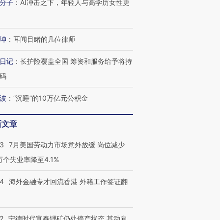
分子
：
AI冲击之下，年轻人与高学历女性更
坤
：
耳闻目睹的几位律师
日记
：
长护险覆盖全国 筹资和服务给予将持
码
波
：
“沉睡”的10万亿元公积金
新文章
43
7月美国劳动力市场意外放缓 岗位减少
3万个失业率降至4.1%
14
海外金融专才回流香港 外籍工作签证翻
2
宁德时代宜春锂矿仍处停产状态 其动向