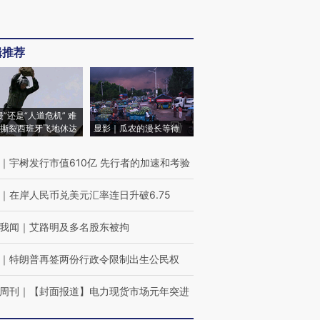
辑推荐
侵”还是“人道危机” 难
撕裂西班牙飞地休达
显影｜瓜农的漫长等待
｜
宇树发行市值610亿 先行者的加速和考验
｜
在岸人民币兑美元汇率连日升破6.75
我闻
｜
艾路明及多名股东被拘
｜
特朗普再签两份行政令限制出生公民权
周刊
｜
【封面报道】电力现货市场元年突进