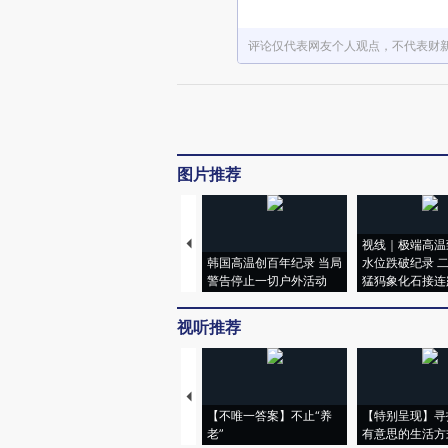
评论仅代表网友个人观点，不代表财
图片推荐
视线｜极端高温
韩国高温创百年纪录 当局
水位跌破纪录 
警告停止一切户外活动
猛犸象化石接连
视听推荐
【不唯一答案】不止“养
【特别呈现】寻
老”
有意思的生活方