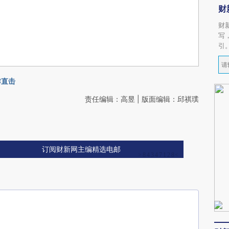
财
财
写
引
炸直击
责任编辑：高昱 | 版面编辑：邱祺璞
订阅财新网主编精选电邮