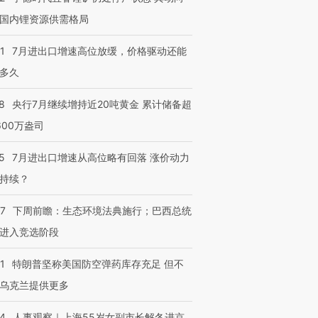
国内锂资源供需格局
1
7月进出口增速高位放缓，价格驱动还能
多久
8
央行7月继续增持近20吨黄金 累计储备超
600万盎司
5
7月进出口增速从高位略有回落 涨价动力
持续？
07
下周前瞻：生态环境法典施行；巴西总统
进入竞选阶段
1
特朗普坚称美国防空弹药库存充足 但不
乌克兰提供更多
24
人事观察｜上海55岁女副市长解冬进京