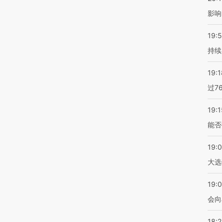
影响
19:5
持续
19:1
过7
19:1
能否
19:
大选
19:0
会向
18: