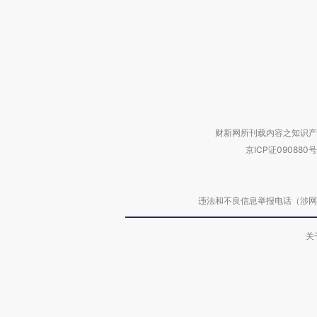
财新网所刊载内容之知识产
京ICP证090880号
违法和不良信息举报电话（涉网络暴力有
关