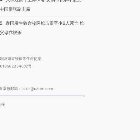
中国侨联副主席
45
泰国发生致命校园枪击案至少6人死亡 枪
父母亦被杀
复制及建立镜像等任何使用。
010502034662号
箱：laixin@caixin.com
链接