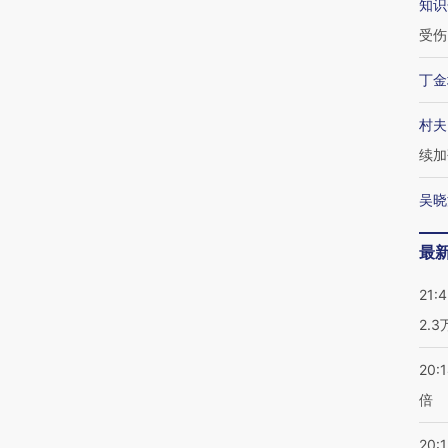
知识
受伤
丁金
村夫
续加
吴晓
最
21:
2.
20:
倍
20:1