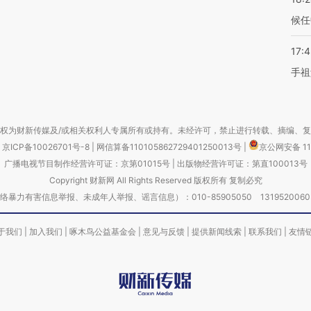
候任
17:
手祖
权为财新传媒及/或相关权利人专属所有或持有。未经许可，禁止进行转载、摘编、
京ICP备10026701号-8
|
网信算备110105862729401250013号
|
京公网安备 11
广播电视节目制作经营许可证：京第01015号
|
出版物经营许可证：第直100013号
Copyright 财新网 All Rights Reserved 版权所有 复制必究
害信息举报、未成年人举报、谣言信息）：010-85905050 13195200605 举报邮
于我们
|
加入我们
|
啄木鸟公益基金会
|
意见与反馈
|
提供新闻线索
|
联系我们
|
友情