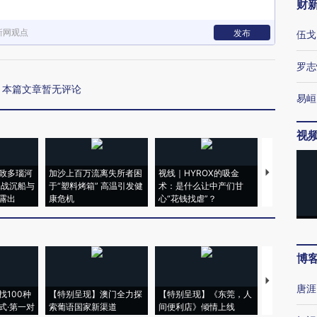
财
新网观点
发布
伍戈
罗志
本篇文章暂无评论
易峘
视
致多瑙河
加沙上百万流离失所者困
视线｜HYROX的吸金
马航飞行员
二战沉船与
于“塑料烤箱” 高温引发健
术：是什么让中产们甘
粒摇头丸 尿
露出
康危机
心“花钱找虐”？
毒品
博
【推广】走
唐涯
找100种
【特别呈现】澳门全力探
【特别呈现】《东莞，人
会，让数智科
式·第一对
索葡语国家新渠道
间便利店》倾情上线
业