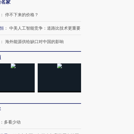
新名家
：
停不下来的价格？
恒
：
中美人工智能竞争：道路比技术更重要
：
海外能源供给缺口对中国的影响
频
跨国走私7万
视线｜被称为“蟑螂”的印
视线｜“入侵”还是“人道危
检体内含3种
度Z世代 用街头抗争将教
机”？难民潮撕裂西班牙
秘鲁纳斯
育部长拱下台
飞地休达
13人遇难
客
进第四届链博
【商旅对话】华住集团
：
多看少动
技“链”接产
【特别呈现】寻找100种
CFO：不靠规模取胜，华
【特别呈
有意思的生活方式·第三对
住三大增长引擎是什么？
有意思的