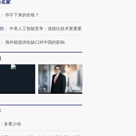
新名家
：
停不下来的价格？
恒
：
中美人工智能竞争：道路比技术更重要
：
海外能源供给缺口对中国的影响
频
客
：
多看少动