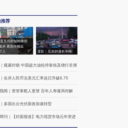
辑推荐
宜昌局部短时降雨
8毫米 紧急转移近
00人
显影｜瓜农的漫长等待
｜
规避封锁 中国超大油轮停靠埃及绕行非洲
｜
在岸人民币兑美元汇率连日升破6.75
我闻
｜
资管掌舵人更替 百年人寿僵局何解
｜
多国出台光伏新政加速转型
周刊
｜
【封面报道】电力现货市场元年突进