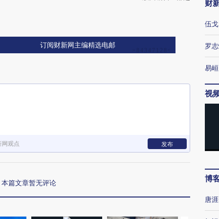
财
伍戈
订阅财新网主编精选电邮
罗志
易峘
视
新网观点
发布
博
本篇文章暂无评论
唐涯