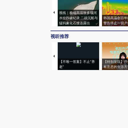
视线｜极端高温致多瑙河
水位跌破纪录 二战沉船与
韩国高温创百年
猛犸象化石接连露出
警告停止一切户
视听推荐
【不唯一答案】不止“养
【特别呈现】寻
老”
有意思的生活方