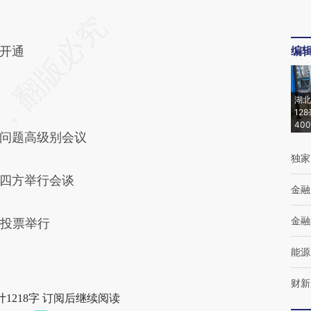
开通
编
湖北
12
40
问题高级别会议
独家
四方举行会谈
金融
金融
投票举行
能源
财新
1218字 订阅后继续阅读