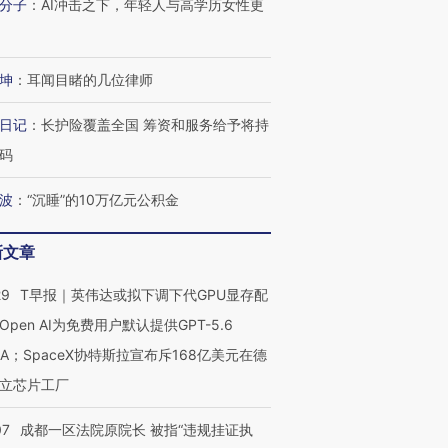
分子
：
AI冲击之下，年轻人与高学历女性更
OX的吸金
马航飞行员跨国走私7万
视线｜被称为“蟑螂”的印
让中产们甘
粒摇头丸 尿检体内含3种
度Z世代 用街头抗争将教
秘鲁纳斯
坤
：
耳闻目睹的几位律师
”？
毒品
育部长拱下台
13人遇难
日记
：
长护险覆盖全国 筹资和服务给予将持
码
进第四届链博
【商旅对话】华住集团
波
：
“沉睡”的10万亿元公积金
技“链”接产
【特别呈现】寻找100种
CFO：不靠规模取胜，华
【特别呈
有意思的生活方式·第三对
住三大增长引擎是什么？
有意思的
新文章
29
T早报｜英伟达或拟下调下代GPU显存配
Open AI为免费用户默认提供GPT-5.6
NA；SpaceX协特斯拉宣布斥168亿美元在德
立芯片工厂
07
成都一区法院原院长 被指“违规挂证执