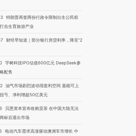
43
特朗普再签两份行政令限制出生公民权
打击生育旅游产业
37
财经早知道｜部分银行房贷利率，降至“2
0
宇树科技IPO估值600亿元 DeepSeek参
略配售
22
油气市场剧烈波动现套利空间 嘉能可上
扭亏、净利增超50亿美元
6
贝恩资本宣布收购贡茶 在中国大陆无法
商标后退出市场
6
电动汽车需求高涨驱动澳洲车市增长 中