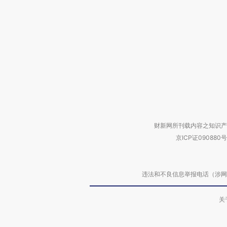
财新网所刊载内容之知识产
京ICP证090880号
违法和不良信息举报电话（涉网络暴力有
关