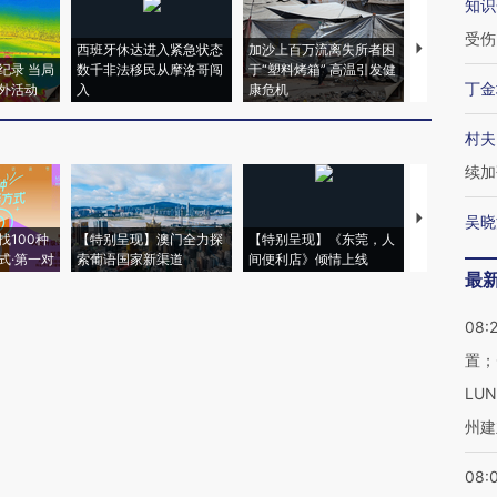
知识
受伤
西班牙休达进入紧急状态
加沙上百万流离失所者困
视线｜HYR
纪录 当局
数千非法移民从摩洛哥闯
于“塑料烤箱” 高温引发健
术：是什么
丁金
外活动
入
康危机
心“花钱找虐
村夫
续加
【推广】走
吴晓
找100种
【特别呈现】澳门全力探
【特别呈现】《东莞，人
会，让数智科
式·第一对
索葡语国家新渠道
间便利店》倾情上线
业
最
08:
置；
LU
州建
08: