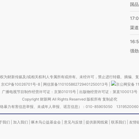
国品
17:
渠道
16:
强劲
权为财新传媒及/或相关权利人专属所有或持有。未经许可，禁止进行转载、摘编、
京ICP备10026701号-8
|
网信算备110105862729401250013号
|
京公网安备 11
广播电视节目制作经营许可证：京第01015号
|
出版物经营许可证：第直100013号
Copyright 财新网 All Rights Reserved 版权所有 复制必究
害信息举报、未成年人举报、谣言信息）：010-85905050 13195200605 举报邮
于我们
|
加入我们
|
啄木鸟公益基金会
|
意见与反馈
|
提供新闻线索
|
联系我们
|
友情